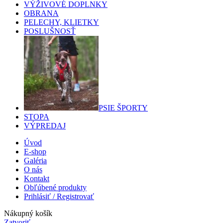
VÝŽIVOVÉ DOPLNKY
OBRANA
PELECHY, KLIETKY
POSLUŠNOSŤ
PSIE ŠPORTY
STOPA
VÝPREDAJ
Úvod
E-shop
Galéria
O nás
Kontakt
Obľúbené produkty
Prihlásiť / Registrovať
Nákupný košík
Zatvoriť