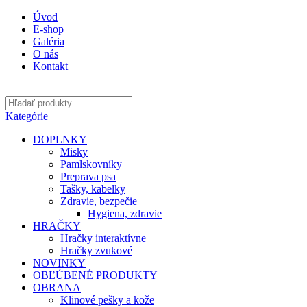
Úvod
E-shop
Galéria
O nás
Kontakt
Kategórie
DOPLNKY
Misky
Pamlskovníky
Preprava psa
Tašky, kabelky
Zdravie, bezpečie
Hygiena, zdravie
HRAČKY
Hračky interaktívne
Hračky zvukové
NOVINKY
OBĽÚBENÉ PRODUKTY
OBRANA
Klinové pešky a kože