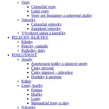
Vesty
Celoročné vesty
Letné vesty
Vesty pre figurantov a ozbrojené zložky
Vetrovky
Celoročné vetrovky
Zateplené vetrovky
Výcvikové sukne a kapsičky
PELECHY, KLIETKY
Klietky
Pelechy, vankúše
Podložky, deky
POSLUŠNOSŤ
Aporty
Aportovacie kolíky a silonové stredy
Činky drevené
Činky plastové – plávajúce
Doplnky k aportom
Klikre
Lopty, hračky
Frisbee
Hračky
Lopty
Magnetické lopty a clipy
Náhubky