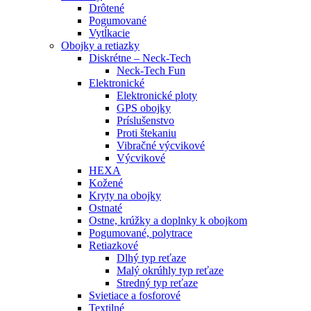
Drôtené
Pogumované
Vytĺkacie
Obojky a retiazky
Diskrétne – Neck-Tech
Neck-Tech Fun
Elektronické
Elektronické ploty
GPS obojky
Príslušenstvo
Proti štekaniu
Vibračné výcvikové
Výcvikové
HEXA
Kožené
Kryty na obojky
Ostnaté
Ostne, krúžky a doplnky k obojkom
Pogumované, polytrace
Retiazkové
Dlhý typ reťaze
Malý okrúhly typ reťaze
Stredný typ reťaze
Svietiace a fosforové
Textilné