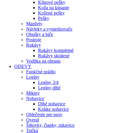
Klinové pešky
Koža na kúsanie
Kožené pešky
Pešky
Manžety
Návleky a vymedzovače
Obušky a biče
Postroje
Rukávy
Rukávy kompletné
Rukávy skrátené
Vodítka na obranu
ODEVY
Funkčné prádlo
Legíny
Legíny 3/4
Legíny dlhé
Mikiny
Nohavice
Dlhé nohavice
Krátke nohavice
Oblečenie pre psov
Overal
Šiltovky, čiapky, rukavice
Tričká