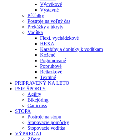
Výcvikové
Výstavné
Píšťalky
Postroje na voľný čas
Prekážky a úkryty
Vodítka
Flexi, vychádzkové
HEXA
Karabíny a doplnky k vodítkam
Kožené
Pogumované
Popruhové
Retiazkové
Textilné
PRIPRAVENÝ NA LETO
PSIE ŠPORTY
Agility
Bikejöring
Canicross
STOPA
Postroje na stopu
Stopovacie pomôcky
Stopovacie vodítka
VÝPREDAJ
Zľavy