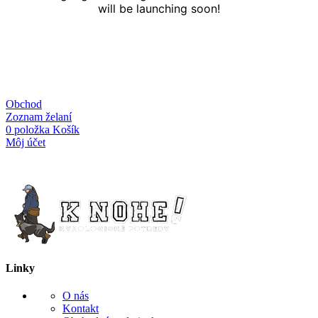
will be launching soon!
Obchod
Zoznam želaní
0
položka
Košík
Môj účet
Linky
O nás
Kontakt