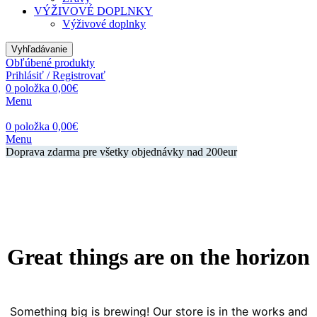
VÝŽIVOVÉ DOPLNKY
Výživové doplnky
Vyhľadávanie
Obľúbené produkty
Prihlásiť / Registrovať
0
položka
0,00
€
Menu
0
položka
0,00
€
Menu
Doprava zdarma pre všetky objednávky nad 200eur
Great things are on the horizon
Something big is brewing! Our store is in the works and