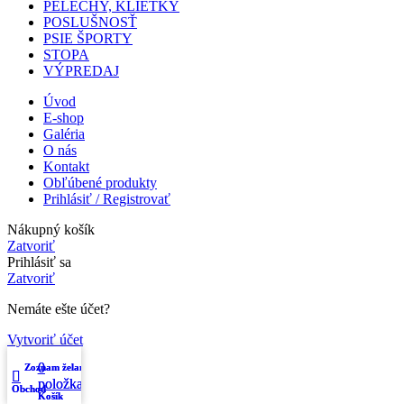
PELECHY, KLIETKY
POSLUŠNOSŤ
PSIE ŠPORTY
STOPA
VÝPREDAJ
Úvod
E-shop
Galéria
O nás
Kontakt
Obľúbené produkty
Prihlásiť / Registrovať
Nákupný košík
Zatvoriť
Prihlásiť sa
Zatvoriť
Nemáte ešte účet?
Vytvoriť účet
0
0
Zoznam želaní
Zoznam želaní
Môj účet
Môj účet
položka
položka
Obchod
Obchod
Košík
Košík