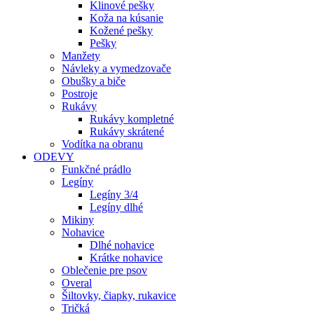
Klinové pešky
Koža na kúsanie
Kožené pešky
Pešky
Manžety
Návleky a vymedzovače
Obušky a biče
Postroje
Rukávy
Rukávy kompletné
Rukávy skrátené
Vodítka na obranu
ODEVY
Funkčné prádlo
Legíny
Legíny 3/4
Legíny dlhé
Mikiny
Nohavice
Dlhé nohavice
Krátke nohavice
Oblečenie pre psov
Overal
Šiltovky, čiapky, rukavice
Tričká