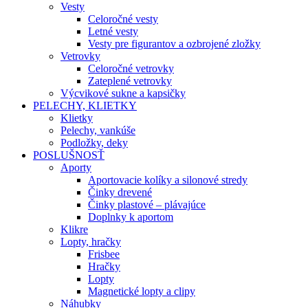
Vesty
Celoročné vesty
Letné vesty
Vesty pre figurantov a ozbrojené zložky
Vetrovky
Celoročné vetrovky
Zateplené vetrovky
Výcvikové sukne a kapsičky
PELECHY, KLIETKY
Klietky
Pelechy, vankúše
Podložky, deky
POSLUŠNOSŤ
Aporty
Aportovacie kolíky a silonové stredy
Činky drevené
Činky plastové – plávajúce
Doplnky k aportom
Klikre
Lopty, hračky
Frisbee
Hračky
Lopty
Magnetické lopty a clipy
Náhubky