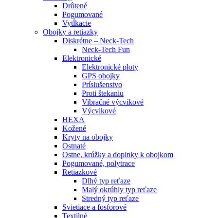
Drôtené
Pogumované
Vytĺkacie
Obojky a retiazky
Diskrétne – Neck-Tech
Neck-Tech Fun
Elektronické
Elektronické ploty
GPS obojky
Príslušenstvo
Proti štekaniu
Vibračné výcvikové
Výcvikové
HEXA
Kožené
Kryty na obojky
Ostnaté
Ostne, krúžky a doplnky k obojkom
Pogumované, polytrace
Retiazkové
Dlhý typ reťaze
Malý okrúhly typ reťaze
Stredný typ reťaze
Svietiace a fosforové
Textilné