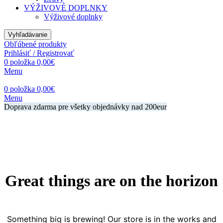
VÝŽIVOVÉ DOPLNKY
Výživové doplnky
Vyhľadávanie
Obľúbené produkty
Prihlásiť / Registrovať
0
položka
0,00
€
Menu
0
položka
0,00
€
Menu
Doprava zdarma pre všetky objednávky nad 200eur
Great things are on the horizon
Something big is brewing! Our store is in the works and