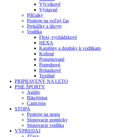
Výcvikové
Výstavné
Píšťalky
Postroje na voľný čas
Prekážky a úkryty
Vodítka
Flexi, vychádzkové
HEXA
Karabíny a doplnky k vodítkam
Kožené
Pogumované
Popruhové
Retiazkové
Textilné
PRIPRAVENÝ NA LETO
PSIE ŠPORTY
Agility
Bikejöring
Canicross
STOPA
Postroje na stopu
Stopovacie pomôcky
Stopovacie vodítka
VÝPREDAJ
Zľavy