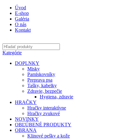
Úvod
E-shop
Galéria
O nás
Kontakt
Kategórie
DOPLNKY
Misky
Pamlskovníky
Preprava psa
Tašky, kabelky
Zdravie, bezpečie
Hygiena, zdravie
HRAČKY
Hračky interaktívne
Hračky zvukové
NOVINKY
OBĽÚBENÉ PRODUKTY
OBRANA
Klinové pešky a kože