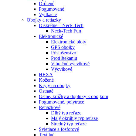
Drôtené
Pogumované
Vytĺkacie
Obojky a retiazky
Diskrétne – Neck-Tech
Neck-Tech Fun
Elektronické
Elektronické ploty
GPS obojky
Príslušenstvo
Proti štekaniu
Vibračné výcvikové
Výcvikové
HEXA
Kožené
Kryty na obojky
Ostnaté
Ostne, krúžky a doplnky k obojkom
Pogumované, polytrace
Retiazkové
Dlhý typ reťaze
Malý okrúhly typ reťaze
Stredný typ reťaze
Svietiace a fosforové
Textilné