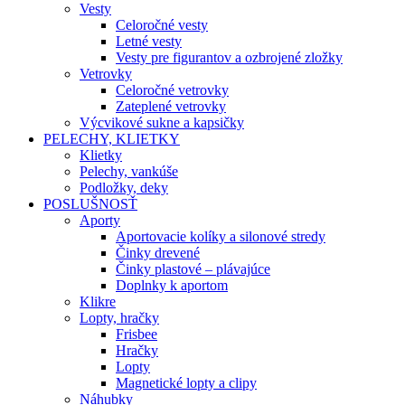
Vesty
Celoročné vesty
Letné vesty
Vesty pre figurantov a ozbrojené zložky
Vetrovky
Celoročné vetrovky
Zateplené vetrovky
Výcvikové sukne a kapsičky
PELECHY, KLIETKY
Klietky
Pelechy, vankúše
Podložky, deky
POSLUŠNOSŤ
Aporty
Aportovacie kolíky a silonové stredy
Činky drevené
Činky plastové – plávajúce
Doplnky k aportom
Klikre
Lopty, hračky
Frisbee
Hračky
Lopty
Magnetické lopty a clipy
Náhubky