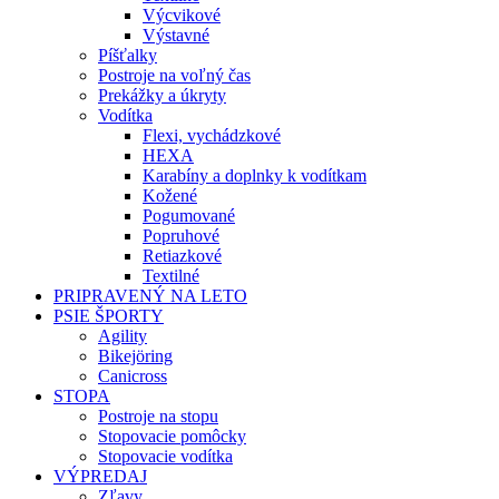
Výcvikové
Výstavné
Píšťalky
Postroje na voľný čas
Prekážky a úkryty
Vodítka
Flexi, vychádzkové
HEXA
Karabíny a doplnky k vodítkam
Kožené
Pogumované
Popruhové
Retiazkové
Textilné
PRIPRAVENÝ NA LETO
PSIE ŠPORTY
Agility
Bikejöring
Canicross
STOPA
Postroje na stopu
Stopovacie pomôcky
Stopovacie vodítka
VÝPREDAJ
Zľavy