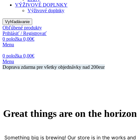
VÝŽIVOVÉ DOPLNKY
Výživové doplnky
Vyhľadávanie
Obľúbené produkty
Prihlásiť / Registrovať
0
položka
0,00
€
Menu
0
položka
0,00
€
Menu
Doprava zdarma pre všetky objednávky nad 200eur
Great things are on the horizon
Something big is brewing! Our store is in the works and