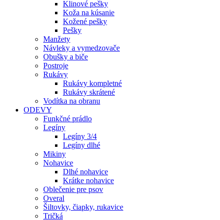
Klinové pešky
Koža na kúsanie
Kožené pešky
Pešky
Manžety
Návleky a vymedzovače
Obušky a biče
Postroje
Rukávy
Rukávy kompletné
Rukávy skrátené
Vodítka na obranu
ODEVY
Funkčné prádlo
Legíny
Legíny 3/4
Legíny dlhé
Mikiny
Nohavice
Dlhé nohavice
Krátke nohavice
Oblečenie pre psov
Overal
Šiltovky, čiapky, rukavice
Tričká