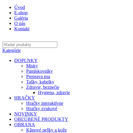
Úvod
E-shop
Galéria
O nás
Kontakt
Kategórie
DOPLNKY
Misky
Pamlskovníky
Preprava psa
Tašky, kabelky
Zdravie, bezpečie
Hygiena, zdravie
HRAČKY
Hračky interaktívne
Hračky zvukové
NOVINKY
OBĽÚBENÉ PRODUKTY
OBRANA
Klinové pešky a kože