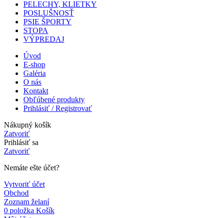
PELECHY, KLIETKY
POSLUŠNOSŤ
PSIE ŠPORTY
STOPA
VÝPREDAJ
Úvod
E-shop
Galéria
O nás
Kontakt
Obľúbené produkty
Prihlásiť / Registrovať
Nákupný košík
Zatvoriť
Prihlásiť sa
Zatvoriť
Nemáte ešte účet?
Vytvoriť účet
Obchod
Zoznam želaní
0
položka
Košík