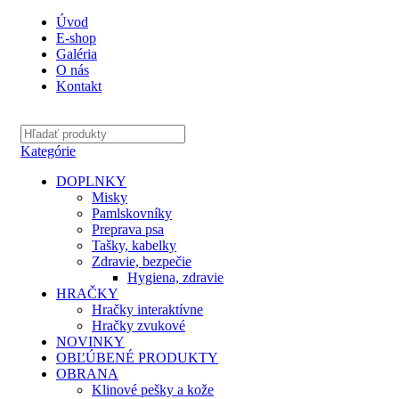
Úvod
E-shop
Galéria
O nás
Kontakt
Kategórie
DOPLNKY
Misky
Pamlskovníky
Preprava psa
Tašky, kabelky
Zdravie, bezpečie
Hygiena, zdravie
HRAČKY
Hračky interaktívne
Hračky zvukové
NOVINKY
OBĽÚBENÉ PRODUKTY
OBRANA
Klinové pešky a kože