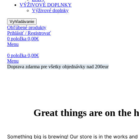
VÝŽIVOVÉ DOPLNKY
Výživové doplnky
Vyhľadávanie
Obľúbené produkty
Prihlásiť / Registrovať
0
položka
0,00
€
Menu
0
položka
0,00
€
Menu
Doprava zdarma pre všetky objednávky nad 200eur
Great things are on the 
Something big is brewing! Our store is in the works and 