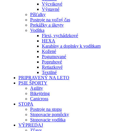
Výcvikové
Výstavné
Píšťalky
Postroje na voľný čas
Prekážky a úkryty
Vodítka
Flexi, vychádzkové
HEXA
Karabíny a doplnky k vodítkam
Kožené
Pogumované
Popruhové
Retiazkové
Textilné
PRIPRAVENÝ NA LETO
PSIE ŠPORTY
Agility
Bikejöring
Canicross
STOPA
Postroje na stopu
Stopovacie pomôcky
Stopovacie vodítka
VÝPREDAJ
Zľavy