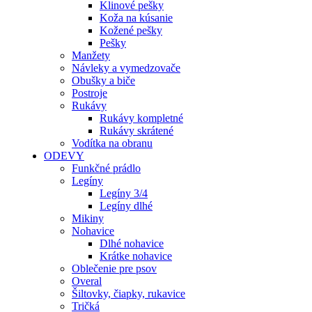
Klinové pešky
Koža na kúsanie
Kožené pešky
Pešky
Manžety
Návleky a vymedzovače
Obušky a biče
Postroje
Rukávy
Rukávy kompletné
Rukávy skrátené
Vodítka na obranu
ODEVY
Funkčné prádlo
Legíny
Legíny 3/4
Legíny dlhé
Mikiny
Nohavice
Dlhé nohavice
Krátke nohavice
Oblečenie pre psov
Overal
Šiltovky, čiapky, rukavice
Tričká