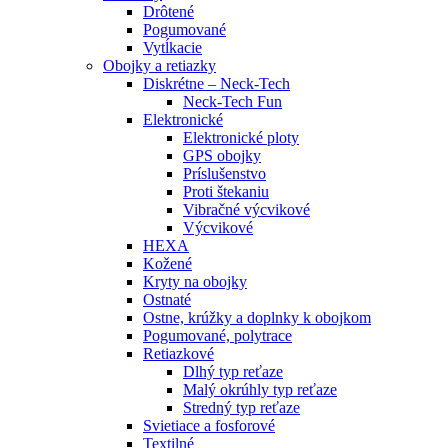
Drôtené
Pogumované
Vytĺkacie
Obojky a retiazky
Diskrétne – Neck-Tech
Neck-Tech Fun
Elektronické
Elektronické ploty
GPS obojky
Príslušenstvo
Proti štekaniu
Vibračné výcvikové
Výcvikové
HEXA
Kožené
Kryty na obojky
Ostnaté
Ostne, krúžky a doplnky k obojkom
Pogumované, polytrace
Retiazkové
Dlhý typ reťaze
Malý okrúhly typ reťaze
Stredný typ reťaze
Svietiace a fosforové
Textilné