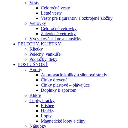
Vesty
Celoročné vesty
Letné vesty
Vesty pre figurantov a ozbrojené zložky
Vetrovky
Celoročné vetrovky
Zateplené vetrovky
Výcvikové sukne a kapsičky
PELECHY, KLIETKY
Klietky
Pelechy, vankúše
Podložky, deky
POSLUŠNOSŤ
Aporty
Aportovacie kolíky a silonové stredy
Činky drevené
Činky plastové – plávajúce
Doplnky k aportom
Klikre
Lopty, hračky
Frisbee
Hračky
Lopty
Magnetické lopty a clipy
Náhubky