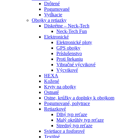
Drôtené
Pogumované
Vytĺkacie
Obojky a retiazky
Diskrétne – Neck-Tech
Neck-Tech Fun
Elektronické
Elektronické ploty
GPS obojky
Príslušenstvo
Proti štekaniu
Vibračné výcvikové
Výcvikové
HEXA
Kožené
Kryty na obojky
Ostnaté
Ostne, krúžky a doplnky k obojkom
Pogumované, polytrace
Retiazkové
Dlhý typ reťaze
Malý okrúhly typ reťaze
Stredný typ reťaze
Svietiace a fosforové
Textilné