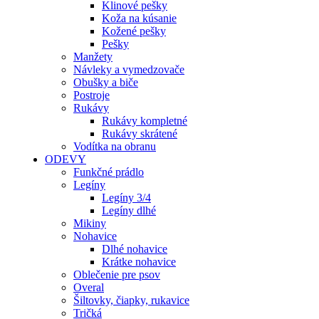
Klinové pešky
Koža na kúsanie
Kožené pešky
Pešky
Manžety
Návleky a vymedzovače
Obušky a biče
Postroje
Rukávy
Rukávy kompletné
Rukávy skrátené
Vodítka na obranu
ODEVY
Funkčné prádlo
Legíny
Legíny 3/4
Legíny dlhé
Mikiny
Nohavice
Dlhé nohavice
Krátke nohavice
Oblečenie pre psov
Overal
Šiltovky, čiapky, rukavice
Tričká