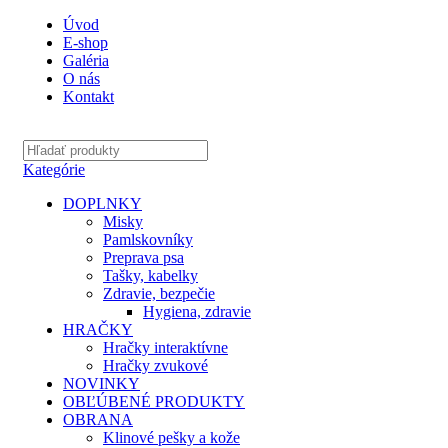
Úvod
E-shop
Galéria
O nás
Kontakt
Kategórie
DOPLNKY
Misky
Pamlskovníky
Preprava psa
Tašky, kabelky
Zdravie, bezpečie
Hygiena, zdravie
HRAČKY
Hračky interaktívne
Hračky zvukové
NOVINKY
OBĽÚBENÉ PRODUKTY
OBRANA
Klinové pešky a kože