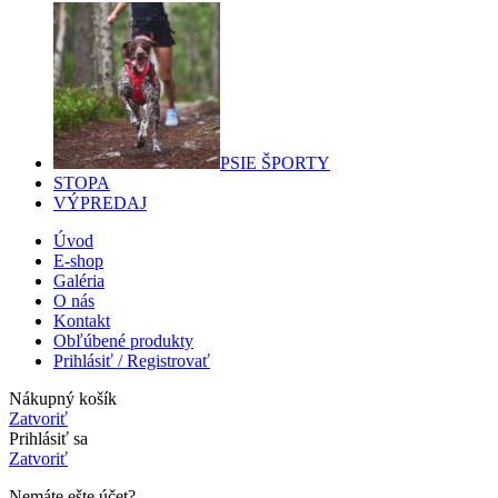
PSIE ŠPORTY
STOPA
VÝPREDAJ
Úvod
E-shop
Galéria
O nás
Kontakt
Obľúbené produkty
Prihlásiť / Registrovať
Nákupný košík
Zatvoriť
Prihlásiť sa
Zatvoriť
Nemáte ešte účet?