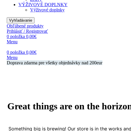
VÝŽIVOVÉ DOPLNKY
Výživové doplnky
Vyhľadávanie
Obľúbené produkty
Prihlásiť / Registrovať
0
položka
0,00
€
Menu
0
položka
0,00
€
Menu
Doprava zdarma pre všetky objednávky nad 200eur
Great things are on the horizo
Something big is brewing! Our store is in the works an