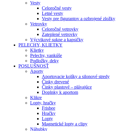
Vesty
Celoročné vesty
Letné vesty
Vesty pre figurantov a ozbrojené zložky
Vetrovky
Celoročné vetrovky
Zateplené vetrovky
Výcvikové sukne a kapsičky
PELECHY, KLIETKY
Klietky
Pelechy, vankúše
Podložky, deky
POSLUŠNOSŤ
Aporty
Aportovacie kolíky a silonové stredy
Činky drevené
Činky plastové – plávajúce
Doplnky k aportom
Klikre
Lopty, hračky
Frisbee
Hračky
Lopty
Magnetické lopty a clipy
Náhubky