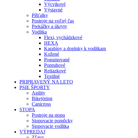
Výcvikové
Výstavné
Píšťalky
Postroje na voľný čas
Prekážky a úkryty
Vodítka
Flexi, vychádzkové
HEXA
Karabíny a doplnky k vodítkam
Kožené
Pogumované
Popruhové
Retiazkové
Textilné
PRIPRAVENÝ NA LETO
PSIE ŠPORTY
Agility
Bikejöring
Canicross
STOPA
Postroje na stopu
Stopovacie pomôcky
Stopovacie vodítka
VÝPREDAJ
Zľavy