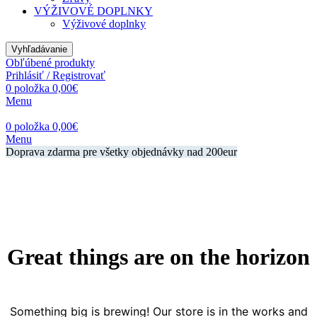
VÝŽIVOVÉ DOPLNKY
Výživové doplnky
Vyhľadávanie
Obľúbené produkty
Prihlásiť / Registrovať
0
položka
0,00
€
Menu
0
položka
0,00
€
Menu
Doprava zdarma pre všetky objednávky nad 200eur
Great things are on the horizon
Something big is brewing! Our store is in the works and