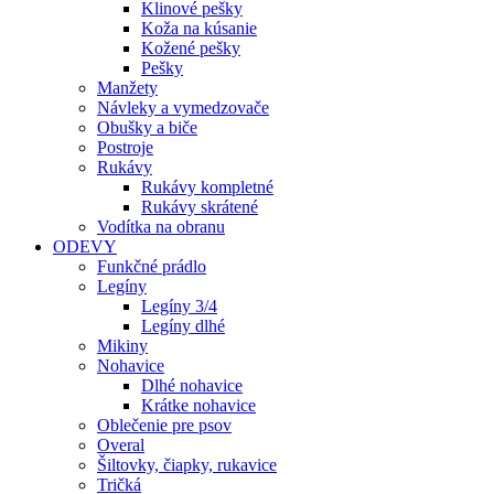
Klinové pešky
Koža na kúsanie
Kožené pešky
Pešky
Manžety
Návleky a vymedzovače
Obušky a biče
Postroje
Rukávy
Rukávy kompletné
Rukávy skrátené
Vodítka na obranu
ODEVY
Funkčné prádlo
Legíny
Legíny 3/4
Legíny dlhé
Mikiny
Nohavice
Dlhé nohavice
Krátke nohavice
Oblečenie pre psov
Overal
Šiltovky, čiapky, rukavice
Tričká