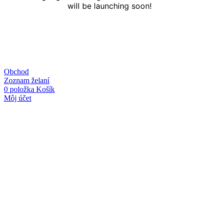
will be launching soon!
Obchod
Zoznam želaní
0
položka
Košík
Môj účet
Linky
O nás
Kontakt