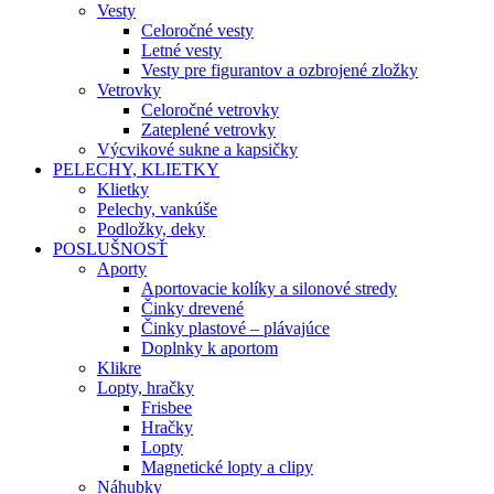
Vesty
Celoročné vesty
Letné vesty
Vesty pre figurantov a ozbrojené zložky
Vetrovky
Celoročné vetrovky
Zateplené vetrovky
Výcvikové sukne a kapsičky
PELECHY, KLIETKY
Klietky
Pelechy, vankúše
Podložky, deky
POSLUŠNOSŤ
Aporty
Aportovacie kolíky a silonové stredy
Činky drevené
Činky plastové – plávajúce
Doplnky k aportom
Klikre
Lopty, hračky
Frisbee
Hračky
Lopty
Magnetické lopty a clipy
Náhubky