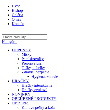
Úvod
E-shop
Galéria
O nás
Kontakt
Kategórie
DOPLNKY
Misky
Pamlskovníky
Preprava psa
Tašky, kabelky
Zdravie, bezpečie
Hygiena, zdravie
HRAČKY
Hračky interaktívne
Hračky zvukové
NOVINKY
OBĽÚBENÉ PRODUKTY
OBRANA
Klinové pešky a kože