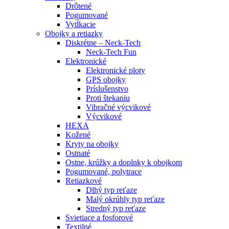
Drôtené
Pogumované
Vytĺkacie
Obojky a retiazky
Diskrétne – Neck-Tech
Neck-Tech Fun
Elektronické
Elektronické ploty
GPS obojky
Príslušenstvo
Proti štekaniu
Vibračné výcvikové
Výcvikové
HEXA
Kožené
Kryty na obojky
Ostnaté
Ostne, krúžky a doplnky k obojkom
Pogumované, polytrace
Retiazkové
Dlhý typ reťaze
Malý okrúhly typ reťaze
Stredný typ reťaze
Svietiace a fosforové
Textilné