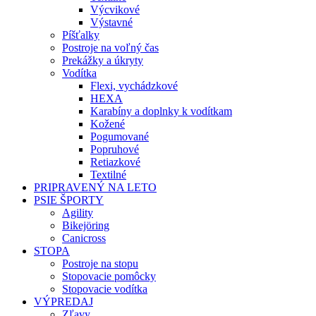
Výcvikové
Výstavné
Píšťalky
Postroje na voľný čas
Prekážky a úkryty
Vodítka
Flexi, vychádzkové
HEXA
Karabíny a doplnky k vodítkam
Kožené
Pogumované
Popruhové
Retiazkové
Textilné
PRIPRAVENÝ NA LETO
PSIE ŠPORTY
Agility
Bikejöring
Canicross
STOPA
Postroje na stopu
Stopovacie pomôcky
Stopovacie vodítka
VÝPREDAJ
Zľavy