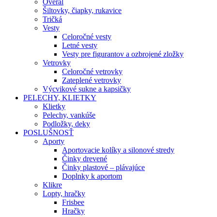
Overal
Šiltovky, čiapky, rukavice
Tričká
Vesty
Celoročné vesty
Letné vesty
Vesty pre figurantov a ozbrojené zložky
Vetrovky
Celoročné vetrovky
Zateplené vetrovky
Výcvikové sukne a kapsičky
PELECHY, KLIETKY
Klietky
Pelechy, vankúše
Podložky, deky
POSLUŠNOSŤ
Aporty
Aportovacie kolíky a silonové stredy
Činky drevené
Činky plastové – plávajúce
Doplnky k aportom
Klikre
Lopty, hračky
Frisbee
Hračky