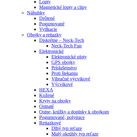
Lopty
Magnetické lopty a clipy
Náhubky
Drôtené
Pogumované
Vytĺkacie
Obojky a retiazky
Diskrétne – Neck-Tech
Neck-Tech Fun
Elektronické
Elektronické ploty
GPS obojky
Príslušenstvo
Proti štekaniu
Vibračné výcvikové
Výcvikové
HEXA
Kožené
Kryty na obojky
Ostnaté
Ostne, krúžky a doplnky k obojkom
Pogumované, polytrace
Retiazkové
Dlhý typ reťaze
Malý okrúhly typ reťaze