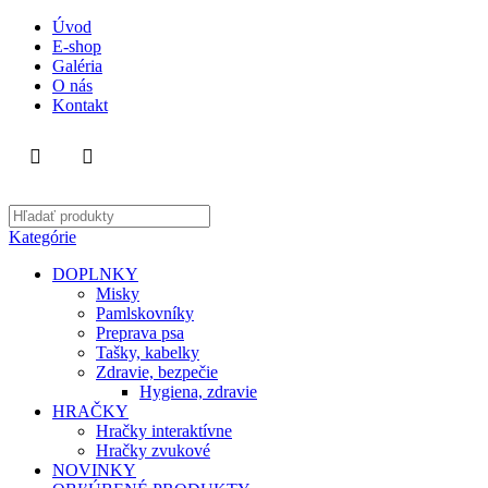
Úvod
E-shop
Galéria
O nás
Kontakt
Kategórie
DOPLNKY
Misky
Pamlskovníky
Preprava psa
Tašky, kabelky
Zdravie, bezpečie
Hygiena, zdravie
HRAČKY
Hračky interaktívne
Hračky zvukové
NOVINKY