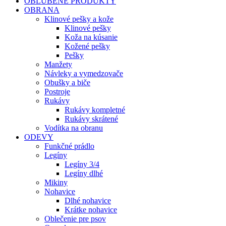
OBĽÚBENÉ PRODUKTY
OBRANA
Klinové pešky a kože
Klinové pešky
Koža na kúsanie
Kožené pešky
Pešky
Manžety
Návleky a vymedzovače
Obušky a biče
Postroje
Rukávy
Rukávy kompletné
Rukávy skrátené
Vodítka na obranu
ODEVY
Funkčné prádlo
Legíny
Legíny 3/4
Legíny dlhé
Mikiny
Nohavice
Dlhé nohavice
Krátke nohavice
Oblečenie pre psov