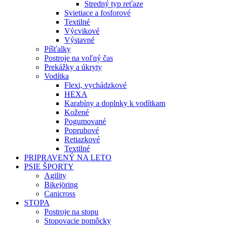
Stredný typ reťaze
Svietiace a fosforové
Textilné
Výcvikové
Výstavné
Píšťalky
Postroje na voľný čas
Prekážky a úkryty
Vodítka
Flexi, vychádzkové
HEXA
Karabíny a doplnky k vodítkam
Kožené
Pogumované
Popruhové
Retiazkové
Textilné
PRIPRAVENÝ NA LETO
PSIE ŠPORTY
Agility
Bikejöring
Canicross
STOPA
Postroje na stopu
Stopovacie pomôcky