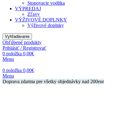
Stopovacie vodítka
VÝPREDAJ
Zľavy
VÝŽIVOVÉ DOPLNKY
Výživové doplnky
Vyhľadávanie
Obľúbené produkty
Prihlásiť / Registrovať
0
položka
0,00
€
Menu
0
položka
0,00
€
Menu
Doprava zdarma pre všetky objednávky nad 200eur