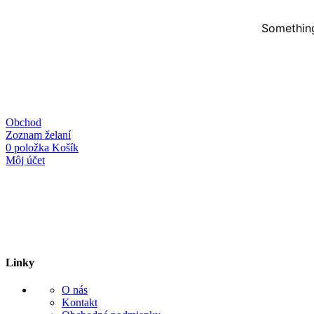
Something
Obchod
Zoznam želaní
0
položka
Košík
Môj účet
Linky
O nás
Kontakt