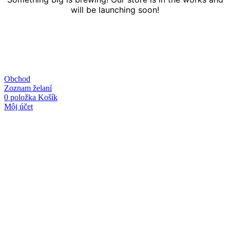
will be launching soon!
Obchod
Zoznam želaní
0
položka
Košík
Môj účet
Linky
O nás
Kontakt