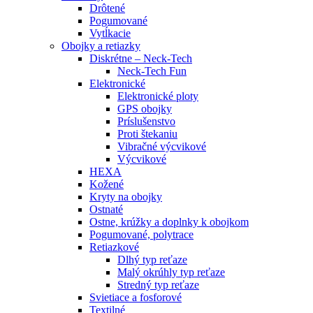
Drôtené
Pogumované
Vytĺkacie
Obojky a retiazky
Diskrétne – Neck-Tech
Neck-Tech Fun
Elektronické
Elektronické ploty
GPS obojky
Príslušenstvo
Proti štekaniu
Vibračné výcvikové
Výcvikové
HEXA
Kožené
Kryty na obojky
Ostnaté
Ostne, krúžky a doplnky k obojkom
Pogumované, polytrace
Retiazkové
Dlhý typ reťaze
Malý okrúhly typ reťaze
Stredný typ reťaze
Svietiace a fosforové
Textilné