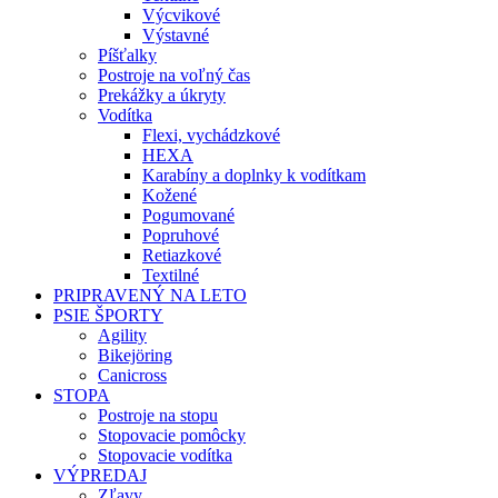
Výcvikové
Výstavné
Píšťalky
Postroje na voľný čas
Prekážky a úkryty
Vodítka
Flexi, vychádzkové
HEXA
Karabíny a doplnky k vodítkam
Kožené
Pogumované
Popruhové
Retiazkové
Textilné
PRIPRAVENÝ NA LETO
PSIE ŠPORTY
Agility
Bikejöring
Canicross
STOPA
Postroje na stopu
Stopovacie pomôcky
Stopovacie vodítka
VÝPREDAJ
Zľavy