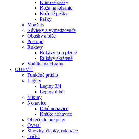
Klinové pešky
Koža na kúsanie
Kožené pešky
Pešky
Manžety
Návleky a vymedzovače
Obušky a biče
Postroje
Rukávy
Rukávy kompletné
Rukávy skrátené
Vodítka na obranu
ODEVY
Funkčné prádlo
Legíny
Legíny 3/4
Legíny dlhé
Mikiny
Nohavice
Dlhé nohavice
Krátke nohavice
Oblečenie pre psov
Overal
Šiltovky, čiapky, rukavice
Tričká