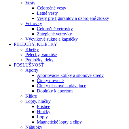
Vesty
Celoročné vesty
Letné vesty
Vesty pre figurantov a ozbrojené zložky
Vetrovky
Celoročné vetrovky
Zateplené vetrovky
Výcvikové sukne a kapsičky
PELECHY, KLIETKY
Klietky
Pelechy, vankúše
Podložky, deky
POSLUŠNOSŤ
Aporty
Aportovacie kolíky a silonové stredy
Činky drevené
Činky plastové – plávajúce
Doplnky k aportom
Klikre
Lopty, hračky
Frisbee
Hračky
Lopty
Magnetické lopty a clipy
Náhubky