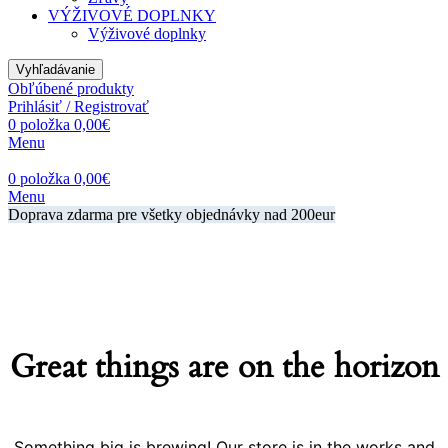
VÝŽIVOVÉ DOPLNKY
Výživové doplnky
Vyhľadávanie
Obľúbené produkty
Prihlásiť / Registrovať
0
položka
0,00
€
Menu
0
položka
0,00
€
Menu
Doprava zdarma pre všetky objednávky nad 200eur
Great things are on the horizon
Something big is brewing! Our store is in the works and