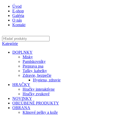
Úvod
E-shop
Galéria
O nás
Kontakt
Kategórie
DOPLNKY
Misky
Pamlskovníky
Preprava psa
Tašky, kabelky
Zdravie, bezpečie
Hygiena, zdravie
HRAČKY
Hračky interaktívne
Hračky zvukové
NOVINKY
OBĽÚBENÉ PRODUKTY
OBRANA
Klinové pešky a kože