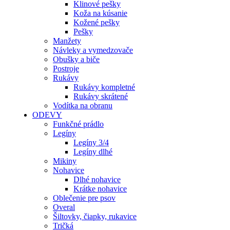
Klinové pešky
Koža na kúsanie
Kožené pešky
Pešky
Manžety
Návleky a vymedzovače
Obušky a biče
Postroje
Rukávy
Rukávy kompletné
Rukávy skrátené
Vodítka na obranu
ODEVY
Funkčné prádlo
Legíny
Legíny 3/4
Legíny dlhé
Mikiny
Nohavice
Dlhé nohavice
Krátke nohavice
Oblečenie pre psov
Overal
Šiltovky, čiapky, rukavice
Tričká