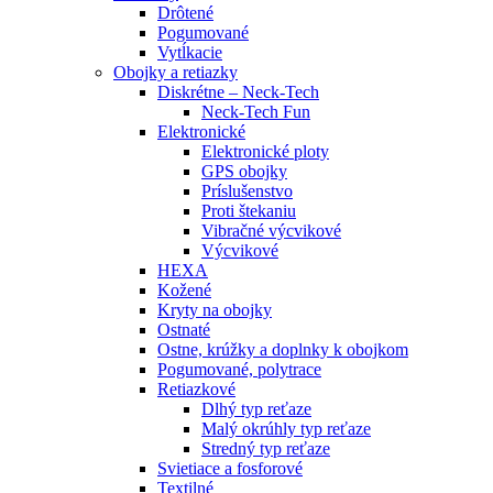
Drôtené
Pogumované
Vytĺkacie
Obojky a retiazky
Diskrétne – Neck-Tech
Neck-Tech Fun
Elektronické
Elektronické ploty
GPS obojky
Príslušenstvo
Proti štekaniu
Vibračné výcvikové
Výcvikové
HEXA
Kožené
Kryty na obojky
Ostnaté
Ostne, krúžky a doplnky k obojkom
Pogumované, polytrace
Retiazkové
Dlhý typ reťaze
Malý okrúhly typ reťaze
Stredný typ reťaze
Svietiace a fosforové
Textilné