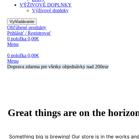
VÝŽIVOVÉ DOPLNKY
Výživové doplnky
Vyhľadávanie
Obľúbené produkty
Prihlásiť / Registrovať
0
položka
0,00
€
Menu
0
položka
0,00
€
Menu
Doprava zdarma pre všetky objednávky nad 200eur
Great things are on the horizo
Something big is brewing! Our store is in the works an