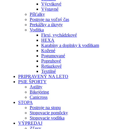
Výcvikové
Výstavné
Píšťalky
Postroje na voľný čas
Prekážky a úkryty
Vodítka
Flexi, vychádzkové
HEXA
Karabíny a doplnky k vodítkam
Kožené
Pogumované
Popruhové
Retiazkové
Textilné
PRIPRAVENÝ NA LETO
PSIE ŠPORTY
Agility
Bikejöring
Canicross
STOPA
Postroje na stopu
Stopovacie pomôcky
Stopovacie vodítka
VÝPREDAJ
Zľavy