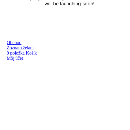
will be launching soon!
Obchod
Zoznam želaní
0
položka
Košík
Môj účet
Linky
O nás
Kontakt