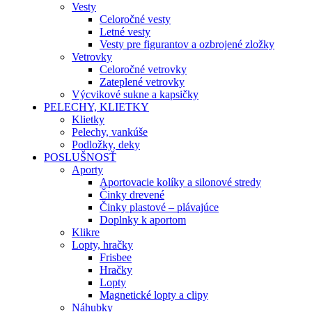
Vesty
Celoročné vesty
Letné vesty
Vesty pre figurantov a ozbrojené zložky
Vetrovky
Celoročné vetrovky
Zateplené vetrovky
Výcvikové sukne a kapsičky
PELECHY, KLIETKY
Klietky
Pelechy, vankúše
Podložky, deky
POSLUŠNOSŤ
Aporty
Aportovacie kolíky a silonové stredy
Činky drevené
Činky plastové – plávajúce
Doplnky k aportom
Klikre
Lopty, hračky
Frisbee
Hračky
Lopty
Magnetické lopty a clipy
Náhubky