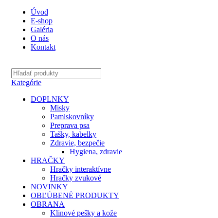
Úvod
E-shop
Galéria
O nás
Kontakt
Kategórie
DOPLNKY
Misky
Pamlskovníky
Preprava psa
Tašky, kabelky
Zdravie, bezpečie
Hygiena, zdravie
HRAČKY
Hračky interaktívne
Hračky zvukové
NOVINKY
OBĽÚBENÉ PRODUKTY
OBRANA
Klinové pešky a kože