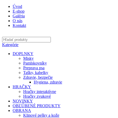
Úvod
E-shop
Galéria
O nás
Kontakt
Kategórie
DOPLNKY
Misky
Pamlskovníky
Preprava psa
Tašky, kabelky
Zdravie, bezpečie
Hygiena, zdravie
HRAČKY
Hračky interaktívne
Hračky zvukové
NOVINKY
OBĽÚBENÉ PRODUKTY
OBRANA
Klinové pešky a kože