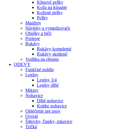
Klinové pešky
Koža na kúsanie
Kožené pešky
Pešky
Manžety
Návleky a vymedzovače
Obušky a biče
Postroje
Rukávy
Rukávy kompletné
Rukávy skrátené
Vodítka na obranu
ODEVY
Funkčné prádlo
Legíny
Legíny 3/4
Legíny dlhé
Mikiny
Nohavice
Dlhé nohavice
Krátke nohavice
Oblečenie pre psov
Overal
Šiltovky, čiapky, rukavice
Tričká