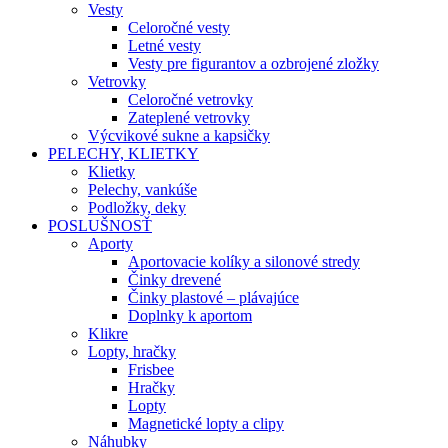
Vesty
Celoročné vesty
Letné vesty
Vesty pre figurantov a ozbrojené zložky
Vetrovky
Celoročné vetrovky
Zateplené vetrovky
Výcvikové sukne a kapsičky
PELECHY, KLIETKY
Klietky
Pelechy, vankúše
Podložky, deky
POSLUŠNOSŤ
Aporty
Aportovacie kolíky a silonové stredy
Činky drevené
Činky plastové – plávajúce
Doplnky k aportom
Klikre
Lopty, hračky
Frisbee
Hračky
Lopty
Magnetické lopty a clipy
Náhubky