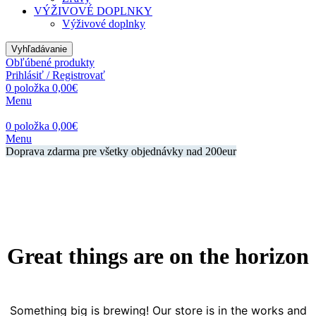
VÝŽIVOVÉ DOPLNKY
Výživové doplnky
Vyhľadávanie
Obľúbené produkty
Prihlásiť / Registrovať
0
položka
0,00
€
Menu
0
položka
0,00
€
Menu
Doprava zdarma pre všetky objednávky nad 200eur
Great things are on the horizon
Something big is brewing! Our store is in the works and