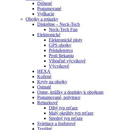
Drôtené
Pogumované
Vytĺkacie
Obojky a retiazky
Diskrétne – Neck-Tech
Neck-Tech Fun
Elektronické
Elektronické ploty
GPS obojky
Príslušenstvo
Proti štekaniu
Vibračné výcvikové
Výcvikové
HEXA
Kožené
Kryty na obojky
Ostnaté
Ostne, krúžky a doplnky k obojkom
Pogumované, polytrace
Retiazkové
Dlhý typ reťaze
Malý okrúhly typ reťaze
Stredný typ reťaze
Svietiace a fosforové
Textilné