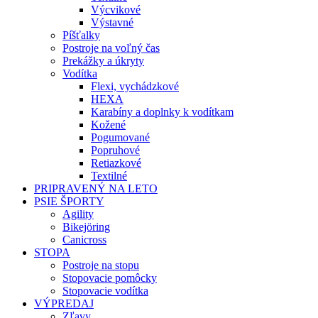
Výcvikové
Výstavné
Píšťalky
Postroje na voľný čas
Prekážky a úkryty
Vodítka
Flexi, vychádzkové
HEXA
Karabíny a doplnky k vodítkam
Kožené
Pogumované
Popruhové
Retiazkové
Textilné
PRIPRAVENÝ NA LETO
PSIE ŠPORTY
Agility
Bikejöring
Canicross
STOPA
Postroje na stopu
Stopovacie pomôcky
Stopovacie vodítka
VÝPREDAJ
Zľavy