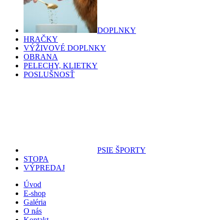
DOPLNKY
HRAČKY
VÝŽIVOVÉ DOPLNKY
OBRANA
PELECHY, KLIETKY
POSLUŠNOSŤ
PSIE ŠPORTY
STOPA
VÝPREDAJ
Úvod
E-shop
Galéria
O nás
Kontakt