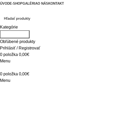
ÚVOD
E-SHOP
GALÉRIA
O NÁS
KONTAKT
Kategórie
Vyhľadávanie
Obľúbené produkty
Prihlásiť / Registrovať
0
položka
0,00
€
Menu
0
položka
0,00
€
Menu