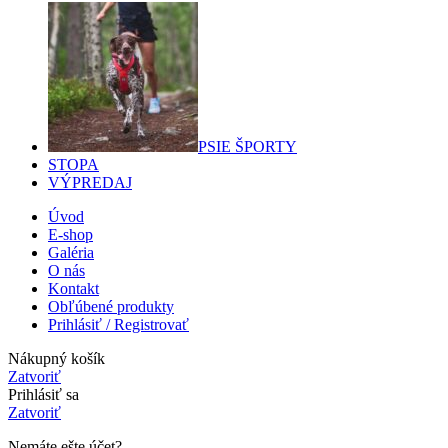
PSIE ŠPORTY
STOPA
VÝPREDAJ
Úvod
E-shop
Galéria
O nás
Kontakt
Obľúbené produkty
Prihlásiť / Registrovať
Nákupný košík
Zatvoriť
Prihlásiť sa
Zatvoriť
Nemáte ešte účet?