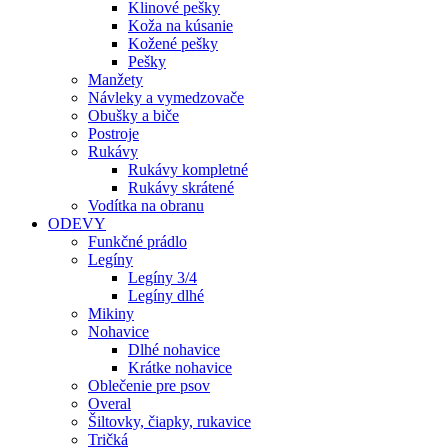
Klinové pešky
Koža na kúsanie
Kožené pešky
Pešky
Manžety
Návleky a vymedzovače
Obušky a biče
Postroje
Rukávy
Rukávy kompletné
Rukávy skrátené
Vodítka na obranu
ODEVY
Funkčné prádlo
Legíny
Legíny 3/4
Legíny dlhé
Mikiny
Nohavice
Dlhé nohavice
Krátke nohavice
Oblečenie pre psov
Overal
Šiltovky, čiapky, rukavice
Tričká