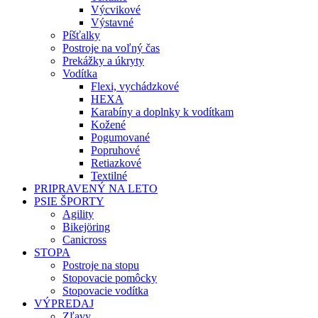
Výcvikové
Výstavné
Píšťalky
Postroje na voľný čas
Prekážky a úkryty
Vodítka
Flexi, vychádzkové
HEXA
Karabíny a doplnky k vodítkam
Kožené
Pogumované
Popruhové
Retiazkové
Textilné
PRIPRAVENÝ NA LETO
PSIE ŠPORTY
Agility
Bikejöring
Canicross
STOPA
Postroje na stopu
Stopovacie pomôcky
Stopovacie vodítka
VÝPREDAJ
Zľavy