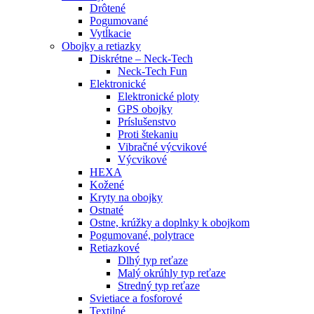
Drôtené
Pogumované
Vytĺkacie
Obojky a retiazky
Diskrétne – Neck-Tech
Neck-Tech Fun
Elektronické
Elektronické ploty
GPS obojky
Príslušenstvo
Proti štekaniu
Vibračné výcvikové
Výcvikové
HEXA
Kožené
Kryty na obojky
Ostnaté
Ostne, krúžky a doplnky k obojkom
Pogumované, polytrace
Retiazkové
Dlhý typ reťaze
Malý okrúhly typ reťaze
Stredný typ reťaze
Svietiace a fosforové
Textilné