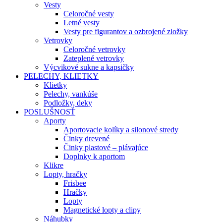
Vesty
Celoročné vesty
Letné vesty
Vesty pre figurantov a ozbrojené zložky
Vetrovky
Celoročné vetrovky
Zateplené vetrovky
Výcvikové sukne a kapsičky
PELECHY, KLIETKY
Klietky
Pelechy, vankúše
Podložky, deky
POSLUŠNOSŤ
Aporty
Aportovacie kolíky a silonové stredy
Činky drevené
Činky plastové – plávajúce
Doplnky k aportom
Klikre
Lopty, hračky
Frisbee
Hračky
Lopty
Magnetické lopty a clipy
Náhubky