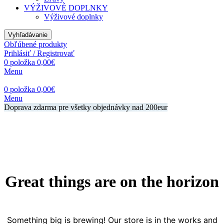
VÝŽIVOVÉ DOPLNKY
Výživové doplnky
Vyhľadávanie
Obľúbené produkty
Prihlásiť / Registrovať
0
položka
0,00
€
Menu
0
položka
0,00
€
Menu
Doprava zdarma pre všetky objednávky nad 200eur
Great things are on the horizon
Something big is brewing! Our store is in the works and