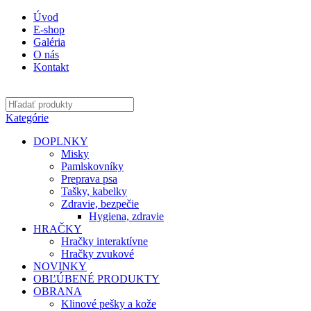
Úvod
E-shop
Galéria
O nás
Kontakt
Kategórie
DOPLNKY
Misky
Pamlskovníky
Preprava psa
Tašky, kabelky
Zdravie, bezpečie
Hygiena, zdravie
HRAČKY
Hračky interaktívne
Hračky zvukové
NOVINKY
OBĽÚBENÉ PRODUKTY
OBRANA
Klinové pešky a kože