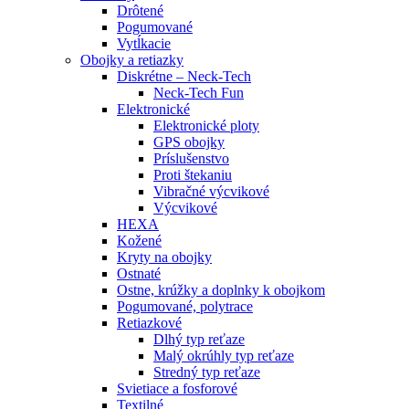
Drôtené
Pogumované
Vytĺkacie
Obojky a retiazky
Diskrétne – Neck-Tech
Neck-Tech Fun
Elektronické
Elektronické ploty
GPS obojky
Príslušenstvo
Proti štekaniu
Vibračné výcvikové
Výcvikové
HEXA
Kožené
Kryty na obojky
Ostnaté
Ostne, krúžky a doplnky k obojkom
Pogumované, polytrace
Retiazkové
Dlhý typ reťaze
Malý okrúhly typ reťaze
Stredný typ reťaze
Svietiace a fosforové
Textilné