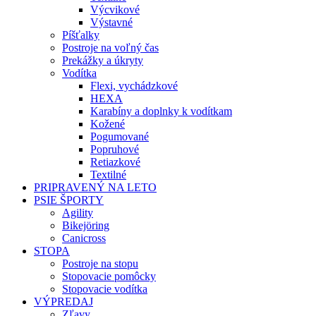
Výcvikové
Výstavné
Píšťalky
Postroje na voľný čas
Prekážky a úkryty
Vodítka
Flexi, vychádzkové
HEXA
Karabíny a doplnky k vodítkam
Kožené
Pogumované
Popruhové
Retiazkové
Textilné
PRIPRAVENÝ NA LETO
PSIE ŠPORTY
Agility
Bikejöring
Canicross
STOPA
Postroje na stopu
Stopovacie pomôcky
Stopovacie vodítka
VÝPREDAJ
Zľavy