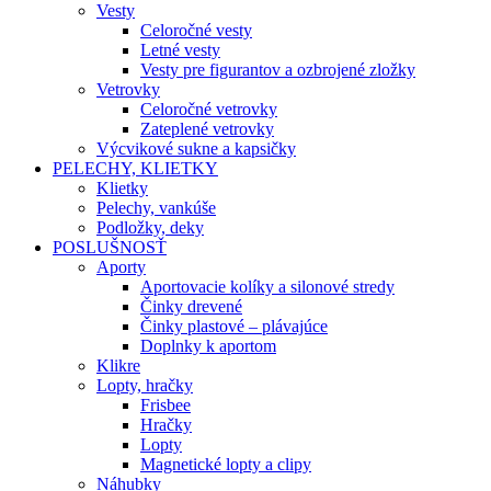
Vesty
Celoročné vesty
Letné vesty
Vesty pre figurantov a ozbrojené zložky
Vetrovky
Celoročné vetrovky
Zateplené vetrovky
Výcvikové sukne a kapsičky
PELECHY, KLIETKY
Klietky
Pelechy, vankúše
Podložky, deky
POSLUŠNOSŤ
Aporty
Aportovacie kolíky a silonové stredy
Činky drevené
Činky plastové – plávajúce
Doplnky k aportom
Klikre
Lopty, hračky
Frisbee
Hračky
Lopty
Magnetické lopty a clipy
Náhubky