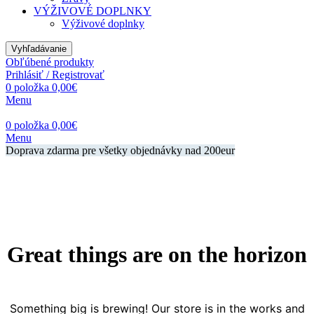
VÝŽIVOVÉ DOPLNKY
Výživové doplnky
Vyhľadávanie
Obľúbené produkty
Prihlásiť / Registrovať
0
položka
0,00
€
Menu
0
položka
0,00
€
Menu
Doprava zdarma pre všetky objednávky nad 200eur
Great things are on the horizon
Something big is brewing! Our store is in the works and