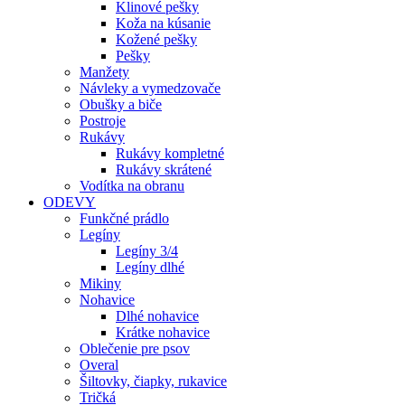
Klinové pešky
Koža na kúsanie
Kožené pešky
Pešky
Manžety
Návleky a vymedzovače
Obušky a biče
Postroje
Rukávy
Rukávy kompletné
Rukávy skrátené
Vodítka na obranu
ODEVY
Funkčné prádlo
Legíny
Legíny 3/4
Legíny dlhé
Mikiny
Nohavice
Dlhé nohavice
Krátke nohavice
Oblečenie pre psov
Overal
Šiltovky, čiapky, rukavice
Tričká