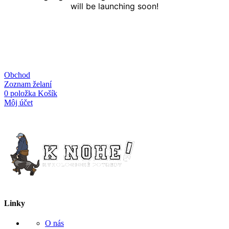
will be launching soon!
Obchod
Zoznam želaní
0
položka
Košík
Môj účet
Linky
O nás