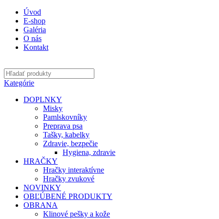
Úvod
E-shop
Galéria
O nás
Kontakt
Kategórie
DOPLNKY
Misky
Pamlskovníky
Preprava psa
Tašky, kabelky
Zdravie, bezpečie
Hygiena, zdravie
HRAČKY
Hračky interaktívne
Hračky zvukové
NOVINKY
OBĽÚBENÉ PRODUKTY
OBRANA
Klinové pešky a kože