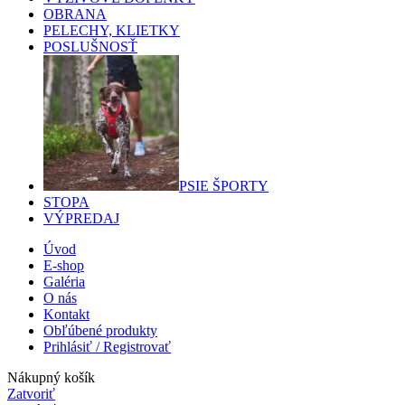
OBRANA
PELECHY, KLIETKY
POSLUŠNOSŤ
PSIE ŠPORTY
STOPA
VÝPREDAJ
Úvod
E-shop
Galéria
O nás
Kontakt
Obľúbené produkty
Prihlásiť / Registrovať
Nákupný košík
Zatvoriť