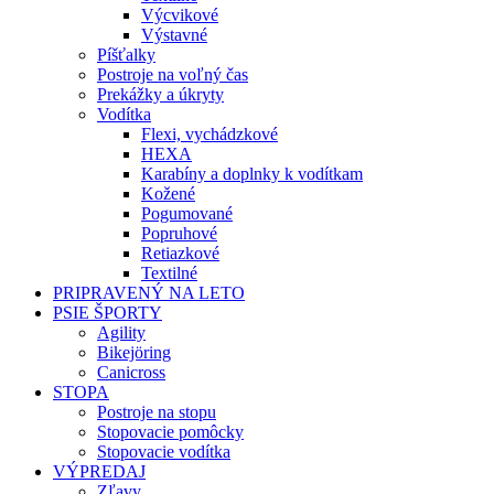
Výcvikové
Výstavné
Píšťalky
Postroje na voľný čas
Prekážky a úkryty
Vodítka
Flexi, vychádzkové
HEXA
Karabíny a doplnky k vodítkam
Kožené
Pogumované
Popruhové
Retiazkové
Textilné
PRIPRAVENÝ NA LETO
PSIE ŠPORTY
Agility
Bikejöring
Canicross
STOPA
Postroje na stopu
Stopovacie pomôcky
Stopovacie vodítka
VÝPREDAJ
Zľavy