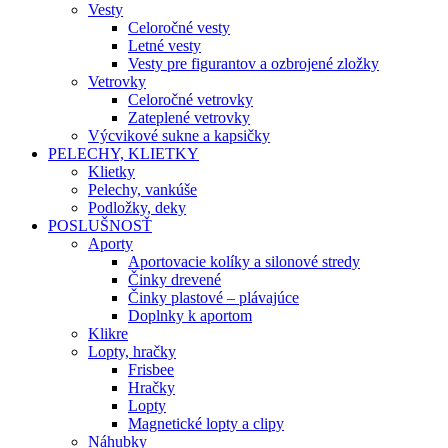
Vesty
Celoročné vesty
Letné vesty
Vesty pre figurantov a ozbrojené zložky
Vetrovky
Celoročné vetrovky
Zateplené vetrovky
Výcvikové sukne a kapsičky
PELECHY, KLIETKY
Klietky
Pelechy, vankúše
Podložky, deky
POSLUŠNOSŤ
Aporty
Aportovacie kolíky a silonové stredy
Činky drevené
Činky plastové – plávajúce
Doplnky k aportom
Klikre
Lopty, hračky
Frisbee
Hračky
Lopty
Magnetické lopty a clipy
Náhubky