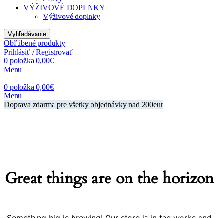
VÝŽIVOVÉ DOPLNKY
Výživové doplnky
Vyhľadávanie
Obľúbené produkty
Prihlásiť / Registrovať
0
položka
0,00
€
Menu
0
položka
0,00
€
Menu
Doprava zdarma pre všetky objednávky nad 200eur
Great things are on the horizon
Something big is brewing! Our store is in the works and