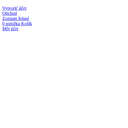
Vytvoriť účet
Obchod
Zoznam želaní
0
položka
Košík
Môj účet