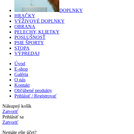
DOPLNKY
HRAČKY
VÝŽIVOVÉ DOPLNKY
OBRANA
PELECHY, KLIETKY
POSLUŠNOSŤ
PSIE ŠPORTY
STOPA
VÝPREDAJ
Úvod
E-shop
Galéria
O nás
Kontakt
Obľúbené produkty
Prihlásiť / Registrovať
Nákupný košík
Zatvoriť
Prihlásiť sa
Zatvoriť
Nemáte ešte účet?