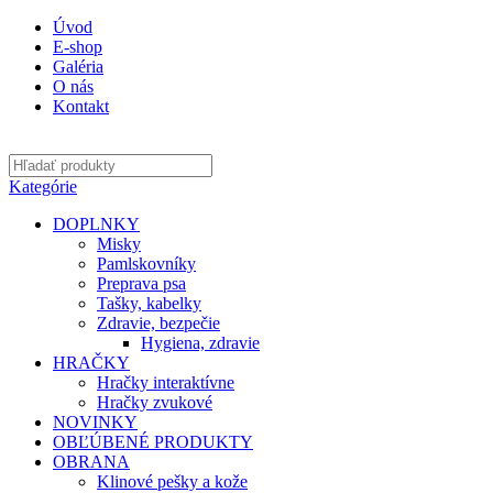
Úvod
E-shop
Galéria
O nás
Kontakt
Kategórie
DOPLNKY
Misky
Pamlskovníky
Preprava psa
Tašky, kabelky
Zdravie, bezpečie
Hygiena, zdravie
HRAČKY
Hračky interaktívne
Hračky zvukové
NOVINKY
OBĽÚBENÉ PRODUKTY
OBRANA
Klinové pešky a kože