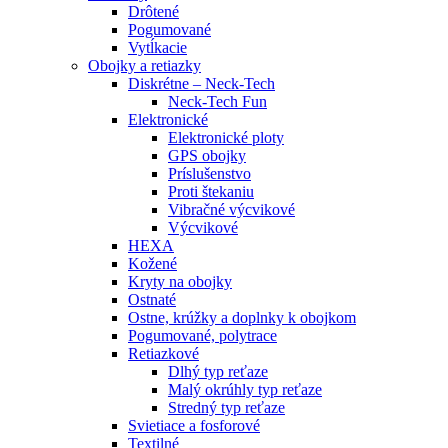
Drôtené
Pogumované
Vytĺkacie
Obojky a retiazky
Diskrétne – Neck-Tech
Neck-Tech Fun
Elektronické
Elektronické ploty
GPS obojky
Príslušenstvo
Proti štekaniu
Vibračné výcvikové
Výcvikové
HEXA
Kožené
Kryty na obojky
Ostnaté
Ostne, krúžky a doplnky k obojkom
Pogumované, polytrace
Retiazkové
Dlhý typ reťaze
Malý okrúhly typ reťaze
Stredný typ reťaze
Svietiace a fosforové
Textilné