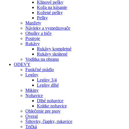
Klinové pešky
Koža na kúsanie
Kožené pešky
Pešky
Manžety
Návleky a vymedzovače
Obušky a biče
Postroje
Rukávy
Rukávy kompletné
Rukávy skrátené
Vodítka na obranu
ODEVY
Funkčné prádlo
Legíny
Legíny 3/4
Legíny dlhé
Mikiny
Nohavice
Dlhé nohavice
Krátke nohavice
Oblečenie pre psov
Overal
Šiltovky, čiapky, rukavice
Tričká