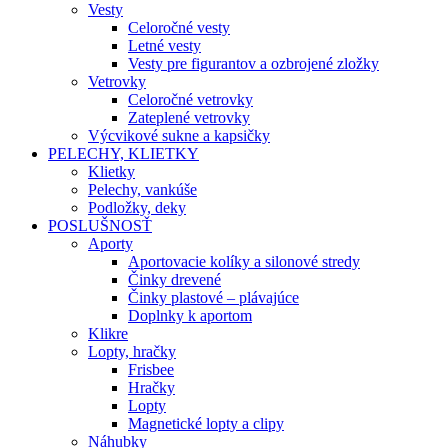
Vesty
Celoročné vesty
Letné vesty
Vesty pre figurantov a ozbrojené zložky
Vetrovky
Celoročné vetrovky
Zateplené vetrovky
Výcvikové sukne a kapsičky
PELECHY, KLIETKY
Klietky
Pelechy, vankúše
Podložky, deky
POSLUŠNOSŤ
Aporty
Aportovacie kolíky a silonové stredy
Činky drevené
Činky plastové – plávajúce
Doplnky k aportom
Klikre
Lopty, hračky
Frisbee
Hračky
Lopty
Magnetické lopty a clipy
Náhubky