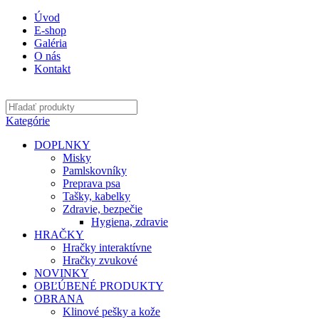
Úvod
E-shop
Galéria
O nás
Kontakt
Kategórie
DOPLNKY
Misky
Pamlskovníky
Preprava psa
Tašky, kabelky
Zdravie, bezpečie
Hygiena, zdravie
HRAČKY
Hračky interaktívne
Hračky zvukové
NOVINKY
OBĽÚBENÉ PRODUKTY
OBRANA
Klinové pešky a kože