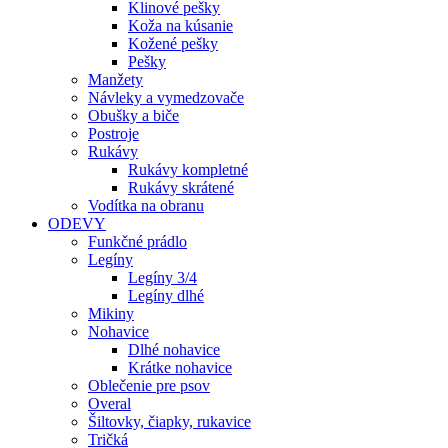
Klinové pešky
Koža na kúsanie
Kožené pešky
Pešky
Manžety
Návleky a vymedzovače
Obušky a biče
Postroje
Rukávy
Rukávy kompletné
Rukávy skrátené
Vodítka na obranu
ODEVY
Funkčné prádlo
Legíny
Legíny 3/4
Legíny dlhé
Mikiny
Nohavice
Dlhé nohavice
Krátke nohavice
Oblečenie pre psov
Overal
Šiltovky, čiapky, rukavice
Tričká