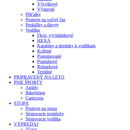
Výcvikové
Výstavné
Píšťalky
Postroje na voľný čas
Prekážky a úkryty
Vodítka
Flexi, vychádzkové
HEXA
Karabíny a doplnky k vodítkam
Kožené
Pogumované
Popruhové
Retiazkové
Textilné
PRIPRAVENÝ NA LETO
PSIE ŠPORTY
Agility
Bikejöring
Canicross
STOPA
Postroje na stopu
Stopovacie pomôcky
Stopovacie vodítka
VÝPREDAJ
Zľavy