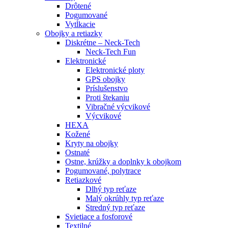
Drôtené
Pogumované
Vytĺkacie
Obojky a retiazky
Diskrétne – Neck-Tech
Neck-Tech Fun
Elektronické
Elektronické ploty
GPS obojky
Príslušenstvo
Proti štekaniu
Vibračné výcvikové
Výcvikové
HEXA
Kožené
Kryty na obojky
Ostnaté
Ostne, krúžky a doplnky k obojkom
Pogumované, polytrace
Retiazkové
Dlhý typ reťaze
Malý okrúhly typ reťaze
Stredný typ reťaze
Svietiace a fosforové
Textilné