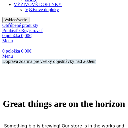
VÝŽIVOVÉ DOPLNKY
Výživové doplnky
Vyhľadávanie
Obľúbené produkty
Prihlásiť / Registrovať
0
položka
0,00
€
Menu
0
položka
0,00
€
Menu
Doprava zdarma pre všetky objednávky nad 200eur
Great things are on the horizon
Something big is brewing! Our store is in the works and