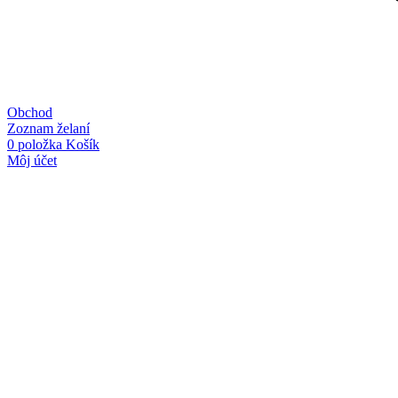
Obchod
Zoznam želaní
0
položka
Košík
Môj účet
Linky
Kategórie
O nás
PS
Kontakt
P
Obchodné podmienky
O
Ochrana osobných údajov
O