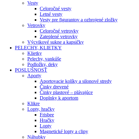
Vesty
Celoročné vesty
Letné vesty
Vesty pre figurantov a ozbrojené zložky
Vetrovky
Celoročné vetrovky
Zateplené vetrovky
Výcvikové sukne a kapsičky
PELECHY, KLIETKY
Klietky
Pelechy, vankúše
Podložky, deky
POSLUŠNOSŤ
Aporty
Aportovacie kolíky a silonové stredy
Činky drevené
Činky plastové – plávajúce
Doplnky k aportom
Klikre
Lopty, hračky
Frisbee
Hračky
Lopty
Magnetické lopty a clipy
Náhubky