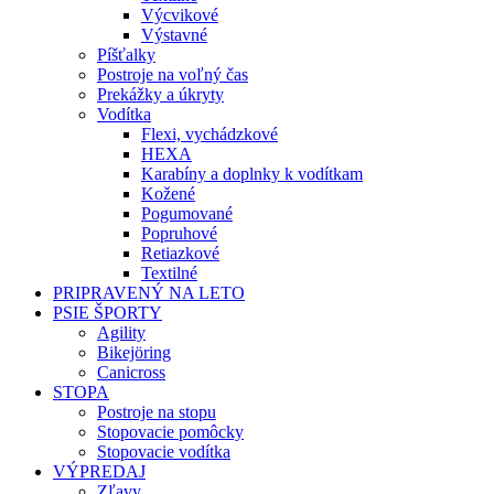
Výcvikové
Výstavné
Píšťalky
Postroje na voľný čas
Prekážky a úkryty
Vodítka
Flexi, vychádzkové
HEXA
Karabíny a doplnky k vodítkam
Kožené
Pogumované
Popruhové
Retiazkové
Textilné
PRIPRAVENÝ NA LETO
PSIE ŠPORTY
Agility
Bikejöring
Canicross
STOPA
Postroje na stopu
Stopovacie pomôcky
Stopovacie vodítka
VÝPREDAJ
Zľavy