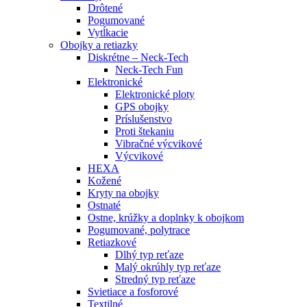
Drôtené
Pogumované
Vytĺkacie
Obojky a retiazky
Diskrétne – Neck-Tech
Neck-Tech Fun
Elektronické
Elektronické ploty
GPS obojky
Príslušenstvo
Proti štekaniu
Vibračné výcvikové
Výcvikové
HEXA
Kožené
Kryty na obojky
Ostnaté
Ostne, krúžky a doplnky k obojkom
Pogumované, polytrace
Retiazkové
Dlhý typ reťaze
Malý okrúhly typ reťaze
Stredný typ reťaze
Svietiace a fosforové
Textilné