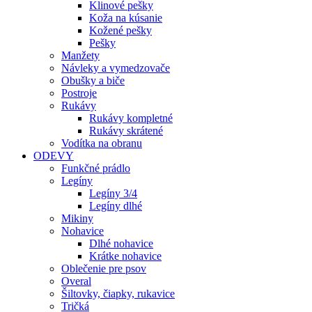
Klinové pešky
Koža na kúsanie
Kožené pešky
Pešky
Manžety
Návleky a vymedzovače
Obušky a biče
Postroje
Rukávy
Rukávy kompletné
Rukávy skrátené
Vodítka na obranu
ODEVY
Funkčné prádlo
Legíny
Legíny 3/4
Legíny dlhé
Mikiny
Nohavice
Dlhé nohavice
Krátke nohavice
Oblečenie pre psov
Overal
Šiltovky, čiapky, rukavice
Tričká