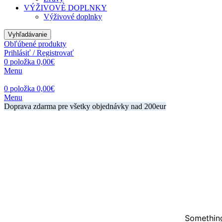
VÝŽIVOVÉ DOPLNKY
Výživové doplnky
Vyhľadávanie
Obľúbené produkty
Prihlásiť / Registrovať
0
položka
0,00
€
Menu
0
položka
0,00
€
Menu
Doprava zdarma pre všetky objednávky nad 200eur
Something