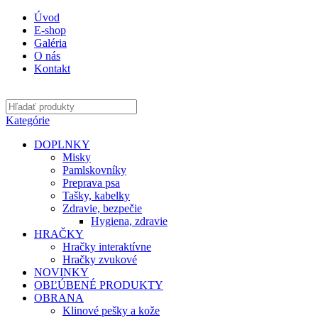
Úvod
E-shop
Galéria
O nás
Kontakt
Kategórie
DOPLNKY
Misky
Pamlskovníky
Preprava psa
Tašky, kabelky
Zdravie, bezpečie
Hygiena, zdravie
HRAČKY
Hračky interaktívne
Hračky zvukové
NOVINKY
OBĽÚBENÉ PRODUKTY
OBRANA
Klinové pešky a kože