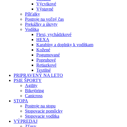
Výcvikové
Výstavné
Píšťalky
Postroje na voľný čas
Prekážky a úkryty
Vodítka
Flexi, vychádzkové
HEXA
Karabíny a doplnky k vodítkam
Kožené
Pogumované
Popruhové
Retiazkové
Textilné
PRIPRAVENÝ NA LETO
PSIE ŠPORTY
Agility
Bikejöring
Canicross
STOPA
Postroje na stopu
Stopovacie pomôcky
Stopovacie vodítka
VÝPREDAJ
Zľavy