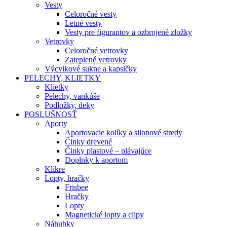
Vesty
Celoročné vesty
Letné vesty
Vesty pre figurantov a ozbrojené zložky
Vetrovky
Celoročné vetrovky
Zateplené vetrovky
Výcvikové sukne a kapsičky
PELECHY, KLIETKY
Klietky
Pelechy, vankúše
Podložky, deky
POSLUŠNOSŤ
Aporty
Aportovacie kolíky a silonové stredy
Činky drevené
Činky plastové – plávajúce
Doplnky k aportom
Klikre
Lopty, hračky
Frisbee
Hračky
Lopty
Magnetické lopty a clipy
Náhubky