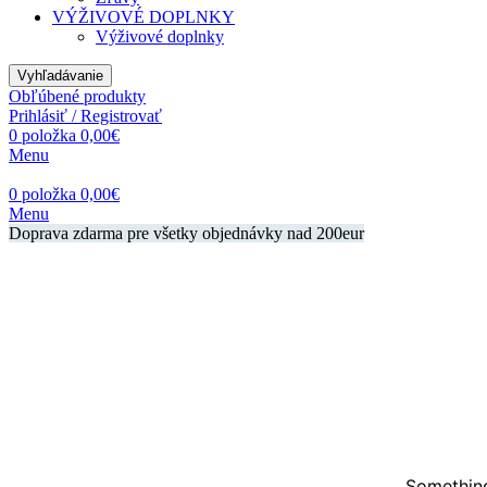
VÝŽIVOVÉ DOPLNKY
Výživové doplnky
Vyhľadávanie
Obľúbené produkty
Prihlásiť / Registrovať
0
položka
0,00
€
Menu
0
položka
0,00
€
Menu
Doprava zdarma pre všetky objednávky nad 200eur
Something