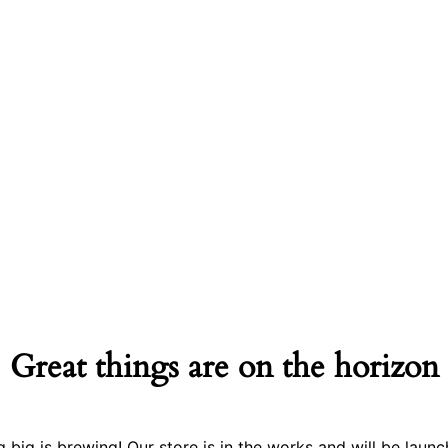
Great things are on the horizon
 big is brewing! Our store is in the works and will be launc