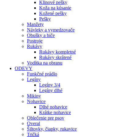
Klinové pešky
Koža na kúsanie
Kožené pešky
Pešky
Manžety
Návleky a vymedzovače
Obušky a biče
Postroje
Rukávy
Rukávy kompletné
Rukávy skrátené
Vodítka na obranu
ODEVY
Funkčné prádlo
Legíny
Legíny 3/4
Legíny dlhé
Mikiny
Nohavice
Dlhé nohavice
Krátke nohavice
Oblečenie pre psov
Overal
Šiltovky, čiapky, rukavice
Tričká