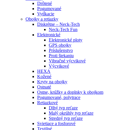
Drôtené
Pogumované
Vytĺkacie
Obojky a retiazky
Diskrétne – Neck-Tech
Neck-Tech Fun
Elektronické
Elektronické ploty
GPS obojky
Príslušenstvo
Proti štekaniu
Vibračné výcvikové
Výcvikové
HEXA
Kožené
Kryty na obojky
Ostnaté
Ostne, krúžky a doplnky k obojkom
Pogumované, polytrace
Retiazkové
Dlhý typ reťaze
Malý okrúhly typ reťaze
Stredný typ reťaze
Svietiace a fosforové
Textilné