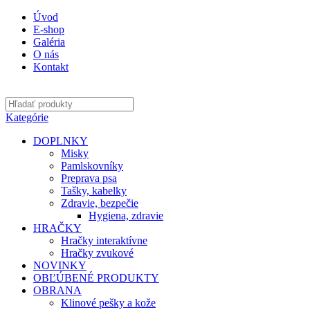
Úvod
E-shop
Galéria
O nás
Kontakt
Kategórie
DOPLNKY
Misky
Pamlskovníky
Preprava psa
Tašky, kabelky
Zdravie, bezpečie
Hygiena, zdravie
HRAČKY
Hračky interaktívne
Hračky zvukové
NOVINKY
OBĽÚBENÉ PRODUKTY
OBRANA
Klinové pešky a kože