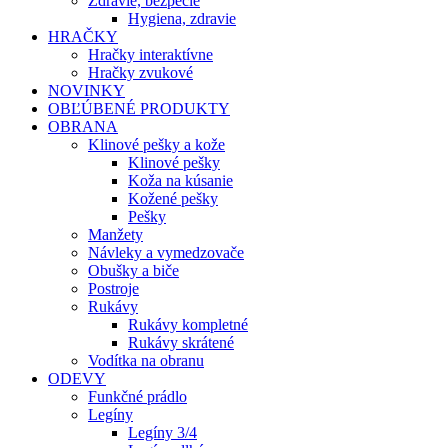
Zdravie, bezpečie
Hygiena, zdravie
HRAČKY
Hračky interaktívne
Hračky zvukové
NOVINKY
OBĽÚBENÉ PRODUKTY
OBRANA
Klinové pešky a kože
Klinové pešky
Koža na kúsanie
Kožené pešky
Pešky
Manžety
Návleky a vymedzovače
Obušky a biče
Postroje
Rukávy
Rukávy kompletné
Rukávy skrátené
Vodítka na obranu
ODEVY
Funkčné prádlo
Legíny
Legíny 3/4