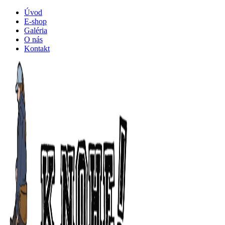
Úvod
E-shop
Galéria
O nás
Kontakt