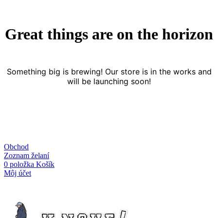
Great things are on the horizon
Something big is brewing! Our store is in the works and
will be launching soon!
Obchod
Zoznam želaní
0
položka
Košík
Môj účet