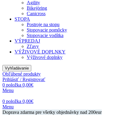
Agility
Bikejöring
Canicross
STOPA
Postroje na stopu
Stopovacie pomôcky
Stopovacie vodítka
VÝPREDAJ
Zľavy
VÝŽIVOVÉ DOPLNKY
Výživové doplnky
Vyhľadávanie
Obľúbené produkty
Prihlásiť / Registrovať
0
položka
0,00
€
Menu
0
položka
0,00
€
Menu
Doprava zdarma pre všetky objednávky nad 200eur