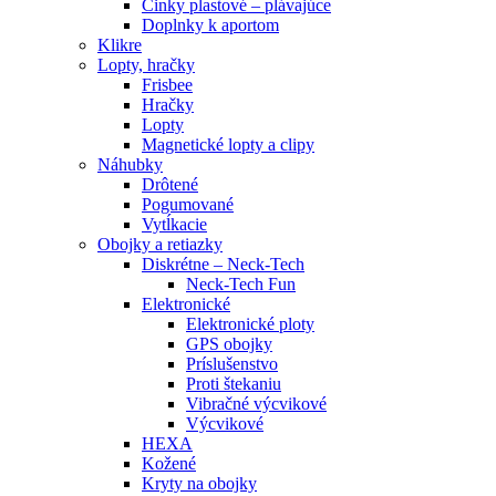
Činky plastové – plávajúce
Doplnky k aportom
Klikre
Lopty, hračky
Frisbee
Hračky
Lopty
Magnetické lopty a clipy
Náhubky
Drôtené
Pogumované
Vytĺkacie
Obojky a retiazky
Diskrétne – Neck-Tech
Neck-Tech Fun
Elektronické
Elektronické ploty
GPS obojky
Príslušenstvo
Proti štekaniu
Vibračné výcvikové
Výcvikové
HEXA
Kožené
Kryty na obojky