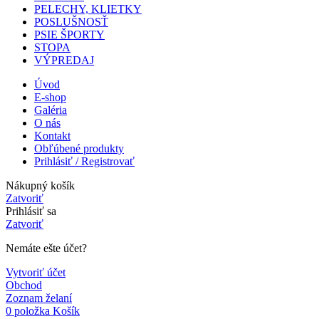
PELECHY, KLIETKY
POSLUŠNOSŤ
PSIE ŠPORTY
STOPA
VÝPREDAJ
Úvod
E-shop
Galéria
O nás
Kontakt
Obľúbené produkty
Prihlásiť / Registrovať
Nákupný košík
Zatvoriť
Prihlásiť sa
Zatvoriť
Nemáte ešte účet?
Vytvoriť účet
Obchod
Zoznam želaní
0
položka
Košík