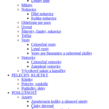
Legíny dlhé
Mikiny
Nohavice
Dlhé nohavice
Krátke nohavice
Oblečenie pre psov
Overal
Šiltovky, čiapky, rukavice
Tričká
Vesty
Celoročné vesty
Letné vesty
Vesty pre figurantov a ozbrojené zložky
Vetrovky
Celoročné vetrovky
Zateplené vetrovky
Výcvikové sukne a kapsičky
PELECHY, KLIETKY
Klietky
Pelechy, vankúše
Podložky, deky
POSLUŠNOSŤ
Aporty
Aportovacie kolíky a silonové stredy
Činky drevené