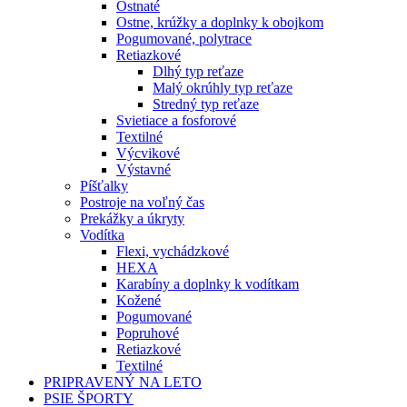
Ostnaté
Ostne, krúžky a doplnky k obojkom
Pogumované, polytrace
Retiazkové
Dlhý typ reťaze
Malý okrúhly typ reťaze
Stredný typ reťaze
Svietiace a fosforové
Textilné
Výcvikové
Výstavné
Píšťalky
Postroje na voľný čas
Prekážky a úkryty
Vodítka
Flexi, vychádzkové
HEXA
Karabíny a doplnky k vodítkam
Kožené
Pogumované
Popruhové
Retiazkové
Textilné
PRIPRAVENÝ NA LETO
PSIE ŠPORTY