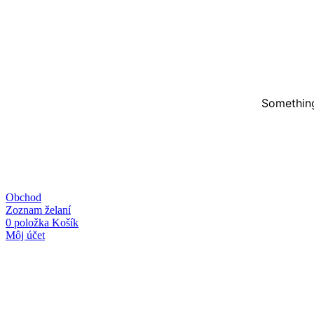
Something
Obchod
Zoznam želaní
0
položka
Košík
Môj účet