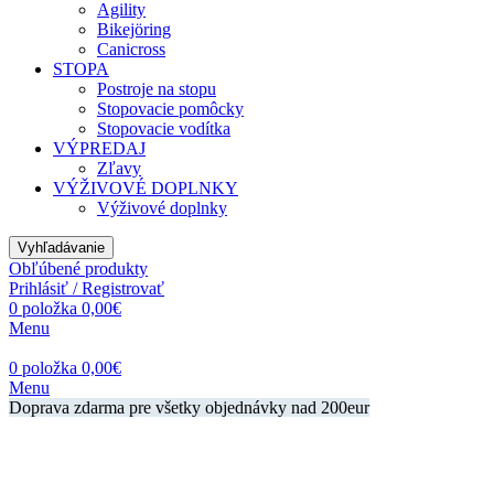
Agility
Bikejöring
Canicross
STOPA
Postroje na stopu
Stopovacie pomôcky
Stopovacie vodítka
VÝPREDAJ
Zľavy
VÝŽIVOVÉ DOPLNKY
Výživové doplnky
Vyhľadávanie
Obľúbené produkty
Prihlásiť / Registrovať
0
položka
0,00
€
Menu
0
položka
0,00
€
Menu
Doprava zdarma pre všetky objednávky nad 200eur