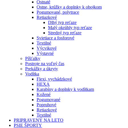
Ostnaté
Ostne, krúžky a doplnky k obojkom
Pogumované, polytrace
Retiazkové
Dlhý typ reťaze
Malý okrúhly typ reťaze
Stredný typ reťaze
Svietiace a fosforové
Textilné
Výcvikové
Výstavné
Píšťalky
Postroje na voľný čas
Prekážky a úkryty
Vodítka
Flexi, vychádzkové
HEXA
Karabíny a doplnky k vodítkam
Kožené
Pogumované
Popruhové
Retiazkové
Textilné
PRIPRAVENÝ NA LETO
PSIE ŠPORTY