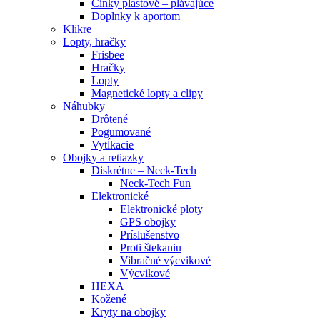
Činky plastové – plávajúce
Doplnky k aportom
Klikre
Lopty, hračky
Frisbee
Hračky
Lopty
Magnetické lopty a clipy
Náhubky
Drôtené
Pogumované
Vytĺkacie
Obojky a retiazky
Diskrétne – Neck-Tech
Neck-Tech Fun
Elektronické
Elektronické ploty
GPS obojky
Príslušenstvo
Proti štekaniu
Vibračné výcvikové
Výcvikové
HEXA
Kožené
Kryty na obojky