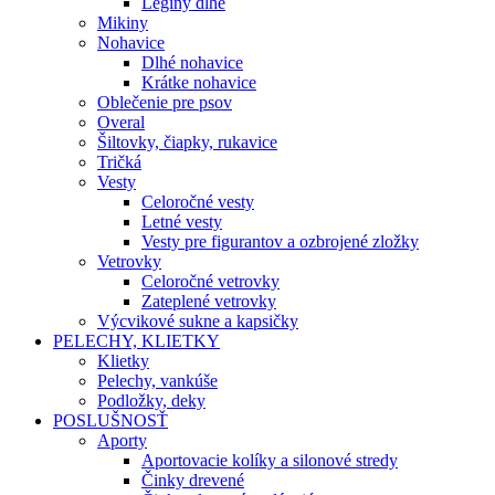
Legíny dlhé
Mikiny
Nohavice
Dlhé nohavice
Krátke nohavice
Oblečenie pre psov
Overal
Šiltovky, čiapky, rukavice
Tričká
Vesty
Celoročné vesty
Letné vesty
Vesty pre figurantov a ozbrojené zložky
Vetrovky
Celoročné vetrovky
Zateplené vetrovky
Výcvikové sukne a kapsičky
PELECHY, KLIETKY
Klietky
Pelechy, vankúše
Podložky, deky
POSLUŠNOSŤ
Aporty
Aportovacie kolíky a silonové stredy
Činky drevené