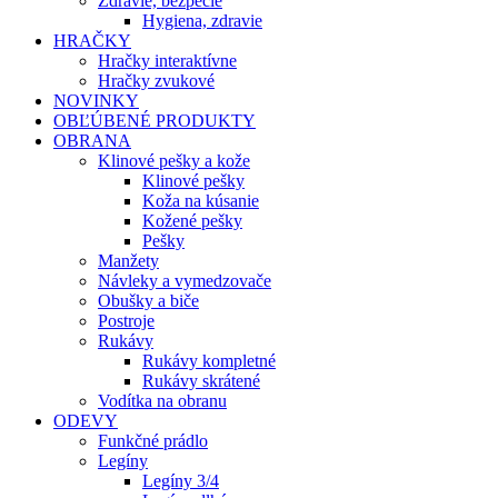
Zdravie, bezpečie
Hygiena, zdravie
HRAČKY
Hračky interaktívne
Hračky zvukové
NOVINKY
OBĽÚBENÉ PRODUKTY
OBRANA
Klinové pešky a kože
Klinové pešky
Koža na kúsanie
Kožené pešky
Pešky
Manžety
Návleky a vymedzovače
Obušky a biče
Postroje
Rukávy
Rukávy kompletné
Rukávy skrátené
Vodítka na obranu
ODEVY
Funkčné prádlo
Legíny
Legíny 3/4