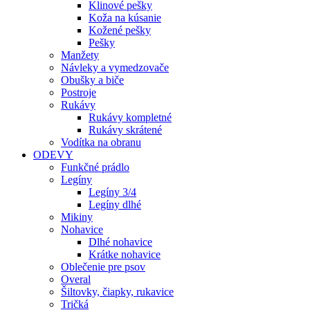
Klinové pešky
Koža na kúsanie
Kožené pešky
Pešky
Manžety
Návleky a vymedzovače
Obušky a biče
Postroje
Rukávy
Rukávy kompletné
Rukávy skrátené
Vodítka na obranu
ODEVY
Funkčné prádlo
Legíny
Legíny 3/4
Legíny dlhé
Mikiny
Nohavice
Dlhé nohavice
Krátke nohavice
Oblečenie pre psov
Overal
Šiltovky, čiapky, rukavice
Tričká