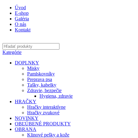
Úvod
E-shop
Galéria
O nás
Kontakt
Kategórie
DOPLNKY
Misky
Pamlskovníky
Preprava psa
Tašky, kabelky
Zdravie, bezpečie
Hygiena, zdravie
HRAČKY
Hračky interaktívne
Hračky zvukové
NOVINKY
OBĽÚBENÉ PRODUKTY
OBRANA
Klinové pešky a kože