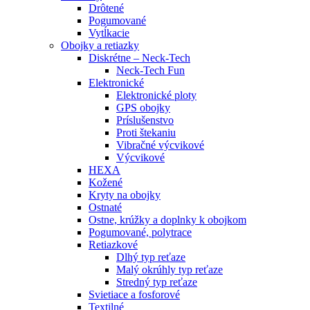
Drôtené
Pogumované
Vytĺkacie
Obojky a retiazky
Diskrétne – Neck-Tech
Neck-Tech Fun
Elektronické
Elektronické ploty
GPS obojky
Príslušenstvo
Proti štekaniu
Vibračné výcvikové
Výcvikové
HEXA
Kožené
Kryty na obojky
Ostnaté
Ostne, krúžky a doplnky k obojkom
Pogumované, polytrace
Retiazkové
Dlhý typ reťaze
Malý okrúhly typ reťaze
Stredný typ reťaze
Svietiace a fosforové
Textilné