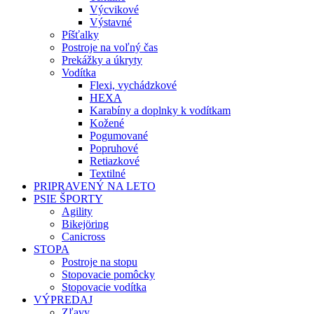
Výcvikové
Výstavné
Píšťalky
Postroje na voľný čas
Prekážky a úkryty
Vodítka
Flexi, vychádzkové
HEXA
Karabíny a doplnky k vodítkam
Kožené
Pogumované
Popruhové
Retiazkové
Textilné
PRIPRAVENÝ NA LETO
PSIE ŠPORTY
Agility
Bikejöring
Canicross
STOPA
Postroje na stopu
Stopovacie pomôcky
Stopovacie vodítka
VÝPREDAJ
Zľavy