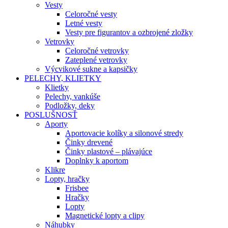
Vesty
Celoročné vesty
Letné vesty
Vesty pre figurantov a ozbrojené zložky
Vetrovky
Celoročné vetrovky
Zateplené vetrovky
Výcvikové sukne a kapsičky
PELECHY, KLIETKY
Klietky
Pelechy, vankúše
Podložky, deky
POSLUŠNOSŤ
Aporty
Aportovacie kolíky a silonové stredy
Činky drevené
Činky plastové – plávajúce
Doplnky k aportom
Klikre
Lopty, hračky
Frisbee
Hračky
Lopty
Magnetické lopty a clipy
Náhubky