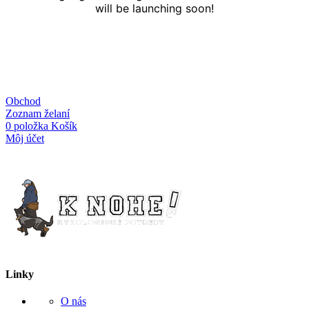
will be launching soon!
Obchod
Zoznam želaní
0
položka
Košík
Môj účet
Linky
O nás