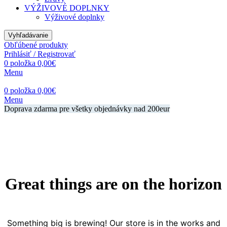
VÝŽIVOVÉ DOPLNKY
Výživové doplnky
Vyhľadávanie
Obľúbené produkty
Prihlásiť / Registrovať
0
položka
0,00
€
Menu
0
položka
0,00
€
Menu
Doprava zdarma pre všetky objednávky nad 200eur
Great things are on the horizon
Something big is brewing! Our store is in the works and