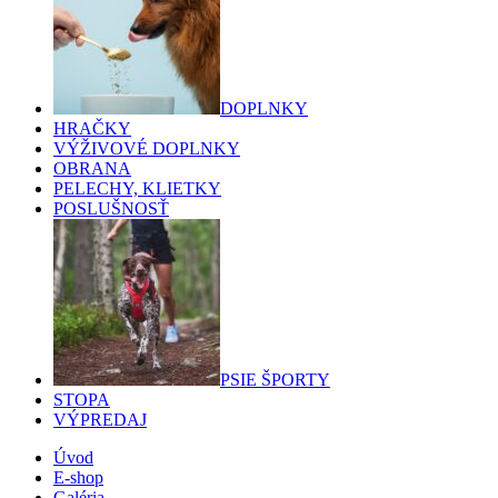
DOPLNKY
HRAČKY
VÝŽIVOVÉ DOPLNKY
OBRANA
PELECHY, KLIETKY
POSLUŠNOSŤ
PSIE ŠPORTY
STOPA
VÝPREDAJ
Úvod
E-shop
Galéria