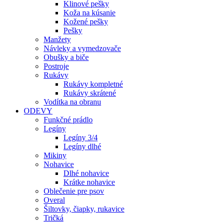
Klinové pešky
Koža na kúsanie
Kožené pešky
Pešky
Manžety
Návleky a vymedzovače
Obušky a biče
Postroje
Rukávy
Rukávy kompletné
Rukávy skrátené
Vodítka na obranu
ODEVY
Funkčné prádlo
Legíny
Legíny 3/4
Legíny dlhé
Mikiny
Nohavice
Dlhé nohavice
Krátke nohavice
Oblečenie pre psov
Overal
Šiltovky, čiapky, rukavice
Tričká