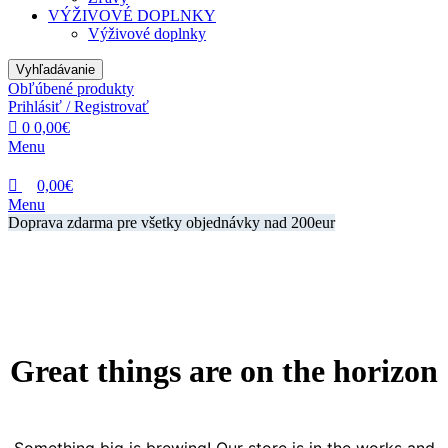
VÝŽIVOVÉ DOPLNKY
Výživové doplnky
Vyhľadávanie
Obľúbené produkty
Prihlásiť / Registrovať
0
0,00
€
Menu
0,00
€
Menu
Doprava zdarma pre všetky objednávky nad 200eur
Great things are on the horizon
Something big is brewing! Our store is in the works and