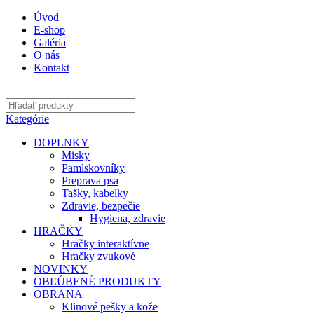
0
0
0
Úvod
E-shop
Galéria
O nás
Kontakt
Kategórie
DOPLNKY
Misky
Pamlskovníky
Preprava psa
Tašky, kabelky
Zdravie, bezpečie
Hygiena, zdravie
HRAČKY
Hračky interaktívne
Hračky zvukové
NOVINKY
OBĽÚBENÉ PRODUKTY
OBRANA
Klinové pešky a kože