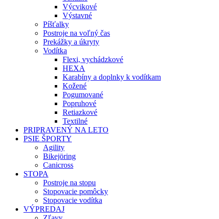
Výcvikové
Výstavné
Píšťalky
Postroje na voľný čas
Prekážky a úkryty
Vodítka
Flexi, vychádzkové
HEXA
Karabíny a doplnky k vodítkam
Kožené
Pogumované
Popruhové
Retiazkové
Textilné
PRIPRAVENÝ NA LETO
PSIE ŠPORTY
Agility
Bikejöring
Canicross
STOPA
Postroje na stopu
Stopovacie pomôcky
Stopovacie vodítka
VÝPREDAJ
Zľavy