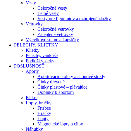
Vesty
Celoročné vesty
Letné vesty
Vesty pre figurantov a ozbrojené zložky
Vetrovky
Celoročné vetrovky
Zateplené vetrovky
Výcvikové sukne a kapsičky
PELECHY, KLIETKY
Klietky
Pelechy, vankúše
Podložky, deky
POSLUŠNOSŤ
Aporty
Aportovacie kolíky a silonové stredy
Činky drevené
Činky plastové – plávajúce
Doplnky k aportom
Klikre
Lopty, hračky
Frisbee
Hračky
Lopty
Magnetické lopty a clipy
Náhubky