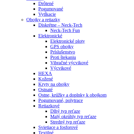
Drôtené
Pogumované
Vytĺkacie
Obojky a retiazky
Diskrétne – Neck-Tech
Neck-Tech Fun
Elektronické
Elektronické ploty
GPS obojky
Príslušenstvo
Proti štekaniu
Vibračné výcvikové
Výcvikové
HEXA
Kožené
Kryty na obojky
Ostnaté
Ostne, krúžky a doplnky k obojkom
Pogumované, polytrace
Retiazkové
Dlhý typ reťaze
Malý okrúhly typ reťaze
Stredný typ reťaze
Svietiace a fosforové
Textilné