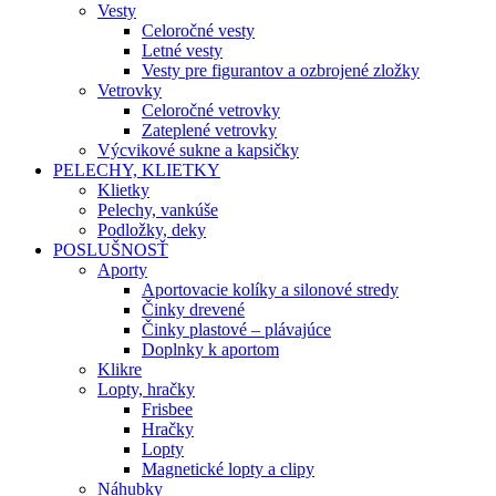
Vesty
Celoročné vesty
Letné vesty
Vesty pre figurantov a ozbrojené zložky
Vetrovky
Celoročné vetrovky
Zateplené vetrovky
Výcvikové sukne a kapsičky
PELECHY, KLIETKY
Klietky
Pelechy, vankúše
Podložky, deky
POSLUŠNOSŤ
Aporty
Aportovacie kolíky a silonové stredy
Činky drevené
Činky plastové – plávajúce
Doplnky k aportom
Klikre
Lopty, hračky
Frisbee
Hračky
Lopty
Magnetické lopty a clipy
Náhubky