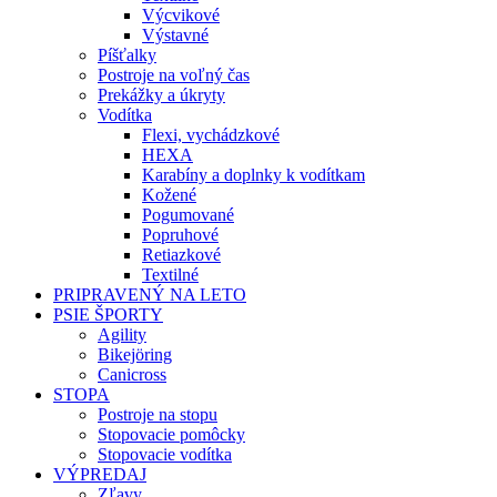
Výcvikové
Výstavné
Píšťalky
Postroje na voľný čas
Prekážky a úkryty
Vodítka
Flexi, vychádzkové
HEXA
Karabíny a doplnky k vodítkam
Kožené
Pogumované
Popruhové
Retiazkové
Textilné
PRIPRAVENÝ NA LETO
PSIE ŠPORTY
Agility
Bikejöring
Canicross
STOPA
Postroje na stopu
Stopovacie pomôcky
Stopovacie vodítka
VÝPREDAJ
Zľavy