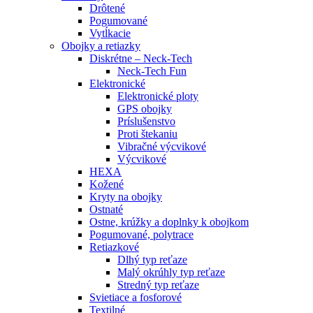
Drôtené
Pogumované
Vytĺkacie
Obojky a retiazky
Diskrétne – Neck-Tech
Neck-Tech Fun
Elektronické
Elektronické ploty
GPS obojky
Príslušenstvo
Proti štekaniu
Vibračné výcvikové
Výcvikové
HEXA
Kožené
Kryty na obojky
Ostnaté
Ostne, krúžky a doplnky k obojkom
Pogumované, polytrace
Retiazkové
Dlhý typ reťaze
Malý okrúhly typ reťaze
Stredný typ reťaze
Svietiace a fosforové
Textilné