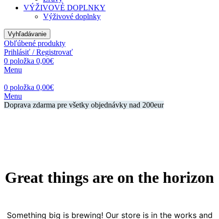
VÝŽIVOVÉ DOPLNKY
Výživové doplnky
Vyhľadávanie
Obľúbené produkty
Prihlásiť / Registrovať
0
položka
0,00
€
Menu
0
položka
0,00
€
Menu
Doprava zdarma pre všetky objednávky nad 200eur
Great things are on the horizon
Something big is brewing! Our store is in the works and