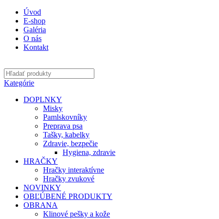
Úvod
E-shop
Galéria
O nás
Kontakt
Kategórie
DOPLNKY
Misky
Pamlskovníky
Preprava psa
Tašky, kabelky
Zdravie, bezpečie
Hygiena, zdravie
HRAČKY
Hračky interaktívne
Hračky zvukové
NOVINKY
OBĽÚBENÉ PRODUKTY
OBRANA
Klinové pešky a kože