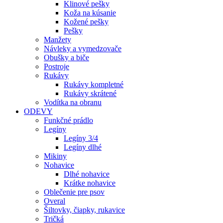
Klinové pešky
Koža na kúsanie
Kožené pešky
Pešky
Manžety
Návleky a vymedzovače
Obušky a biče
Postroje
Rukávy
Rukávy kompletné
Rukávy skrátené
Vodítka na obranu
ODEVY
Funkčné prádlo
Legíny
Legíny 3/4
Legíny dlhé
Mikiny
Nohavice
Dlhé nohavice
Krátke nohavice
Oblečenie pre psov
Overal
Šiltovky, čiapky, rukavice
Tričká