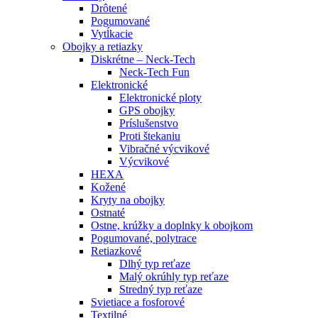
Drôtené
Pogumované
Vytĺkacie
Obojky a retiazky
Diskrétne – Neck-Tech
Neck-Tech Fun
Elektronické
Elektronické ploty
GPS obojky
Príslušenstvo
Proti štekaniu
Vibračné výcvikové
Výcvikové
HEXA
Kožené
Kryty na obojky
Ostnaté
Ostne, krúžky a doplnky k obojkom
Pogumované, polytrace
Retiazkové
Dlhý typ reťaze
Malý okrúhly typ reťaze
Stredný typ reťaze
Svietiace a fosforové
Textilné