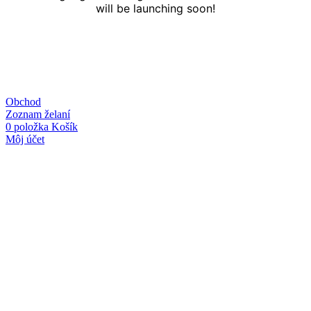
will be launching soon!
Obchod
Zoznam želaní
0
položka
Košík
Môj účet
Linky
O nás
Kontakt
Obchodné podmienky
Ochrana osobných údajov