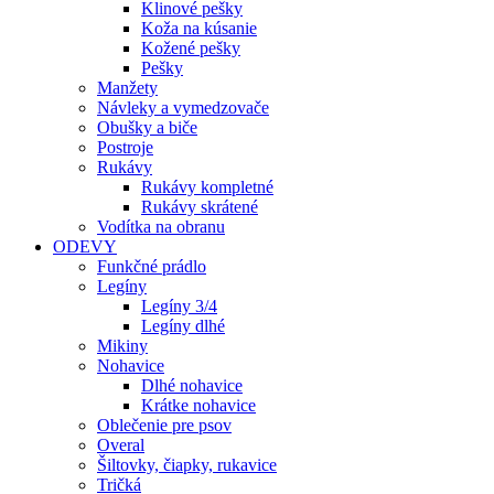
Klinové pešky
Koža na kúsanie
Kožené pešky
Pešky
Manžety
Návleky a vymedzovače
Obušky a biče
Postroje
Rukávy
Rukávy kompletné
Rukávy skrátené
Vodítka na obranu
ODEVY
Funkčné prádlo
Legíny
Legíny 3/4
Legíny dlhé
Mikiny
Nohavice
Dlhé nohavice
Krátke nohavice
Oblečenie pre psov
Overal
Šiltovky, čiapky, rukavice
Tričká