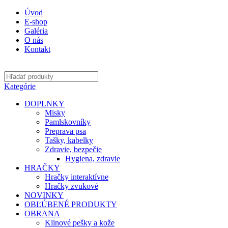
Úvod
E-shop
Galéria
O nás
Kontakt
Kategórie
DOPLNKY
Misky
Pamlskovníky
Preprava psa
Tašky, kabelky
Zdravie, bezpečie
Hygiena, zdravie
HRAČKY
Hračky interaktívne
Hračky zvukové
NOVINKY
OBĽÚBENÉ PRODUKTY
OBRANA
Klinové pešky a kože