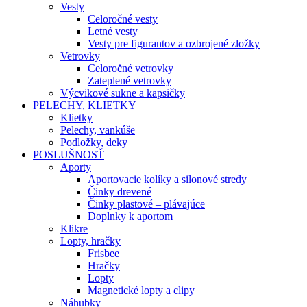
Vesty
Celoročné vesty
Letné vesty
Vesty pre figurantov a ozbrojené zložky
Vetrovky
Celoročné vetrovky
Zateplené vetrovky
Výcvikové sukne a kapsičky
PELECHY, KLIETKY
Klietky
Pelechy, vankúše
Podložky, deky
POSLUŠNOSŤ
Aporty
Aportovacie kolíky a silonové stredy
Činky drevené
Činky plastové – plávajúce
Doplnky k aportom
Klikre
Lopty, hračky
Frisbee
Hračky
Lopty
Magnetické lopty a clipy
Náhubky