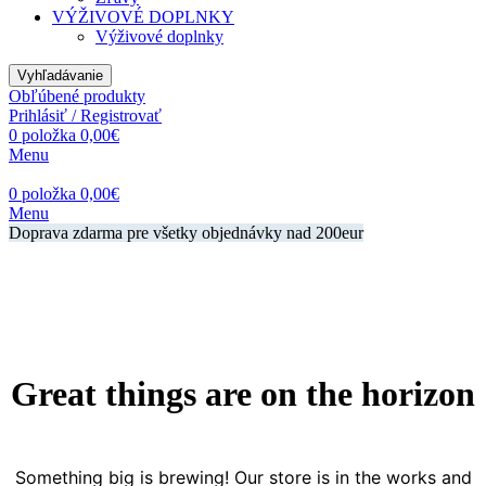
VÝŽIVOVÉ DOPLNKY
Výživové doplnky
Vyhľadávanie
Obľúbené produkty
Prihlásiť / Registrovať
0
položka
0,00
€
Menu
0
položka
0,00
€
Menu
Doprava zdarma pre všetky objednávky nad 200eur
Great things are on the horizon
Something big is brewing! Our store is in the works and