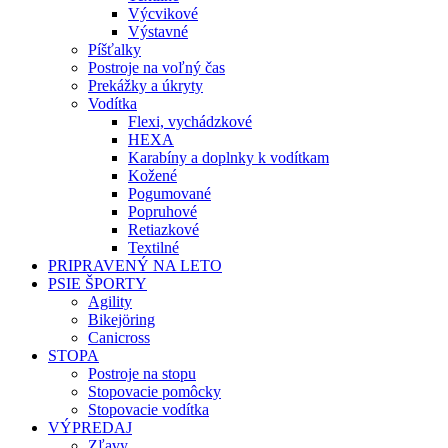
Výcvikové
Výstavné
Píšťalky
Postroje na voľný čas
Prekážky a úkryty
Vodítka
Flexi, vychádzkové
HEXA
Karabíny a doplnky k vodítkam
Kožené
Pogumované
Popruhové
Retiazkové
Textilné
PRIPRAVENÝ NA LETO
PSIE ŠPORTY
Agility
Bikejöring
Canicross
STOPA
Postroje na stopu
Stopovacie pomôcky
Stopovacie vodítka
VÝPREDAJ
Zľavy