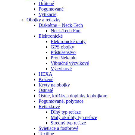
Drôtené
Pogumované
Vytĺkacie
Obojky a retiazky
Diskrétne – Neck-Tech
Neck-Tech Fun
Elektronické
Elektronické ploty
GPS obojky
Príslušenstvo
Proti štekaniu
Vibračné výcvikové
Výcvikové
HEXA
Kožené
Kryty na obojky
Ostnaté
Ostne, krúžky a doplnky k obojkom
Pogumované, polytrace
Retiazkové
Dlhý typ reťaze
Malý okrúhly typ reťaze
Stredný typ reťaze
Svietiace a fosforové
Textilné