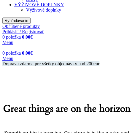
VÝŽIVOVÉ DOPLNKY
Výživové doplnky
Vyhľadávanie
Obľúbené produkty
Prihlásiť / Registrovať
0
položka
0,00
€
Menu
0
položka
0,00
€
Menu
Doprava zdarma pre všetky objednávky nad 200eur
Great things are on the horizon
Something big is brewing! Our store is in the works and