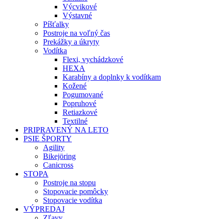
Výcvikové
Výstavné
Píšťalky
Postroje na voľný čas
Prekážky a úkryty
Vodítka
Flexi, vychádzkové
HEXA
Karabíny a doplnky k vodítkam
Kožené
Pogumované
Popruhové
Retiazkové
Textilné
PRIPRAVENÝ NA LETO
PSIE ŠPORTY
Agility
Bikejöring
Canicross
STOPA
Postroje na stopu
Stopovacie pomôcky
Stopovacie vodítka
VÝPREDAJ
Zľavy