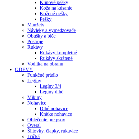
Klinové pešky
Koža na kúsanie
Kožené pešky
Pešky
Manžety
Návleky a vymedzovače
Obušky a biče
Postroje
Rukávy
Rukávy kompletné
Rukávy skrátené
Vodítka na obranu
ODEVY
Funkčné prádlo
Legíny
Legíny 3/4
Legíny dlhé
Mikiny
Nohavice
Dlhé nohavice
Krátke nohavice
Oblečenie pre psov
Overal
Šiltovky, čiapky, rukavice
Tričká