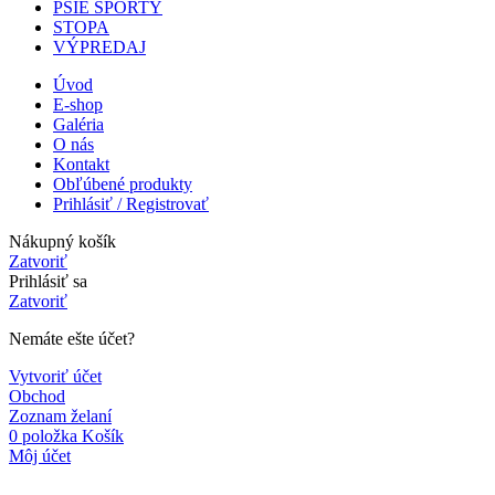
PSIE ŠPORTY
STOPA
VÝPREDAJ
Úvod
E-shop
Galéria
O nás
Kontakt
Obľúbené produkty
Prihlásiť / Registrovať
Nákupný košík
Zatvoriť
Prihlásiť sa
Zatvoriť
Nemáte ešte účet?
Vytvoriť účet
Obchod
Zoznam želaní
0
položka
Košík
Môj účet