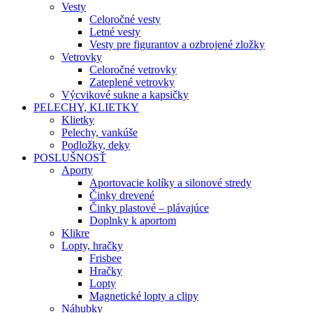
Vesty
Celoročné vesty
Letné vesty
Vesty pre figurantov a ozbrojené zložky
Vetrovky
Celoročné vetrovky
Zateplené vetrovky
Výcvikové sukne a kapsičky
PELECHY, KLIETKY
Klietky
Pelechy, vankúše
Podložky, deky
POSLUŠNOSŤ
Aporty
Aportovacie kolíky a silonové stredy
Činky drevené
Činky plastové – plávajúce
Doplnky k aportom
Klikre
Lopty, hračky
Frisbee
Hračky
Lopty
Magnetické lopty a clipy
Náhubky