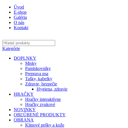
Úvod
E-shop
Galéria
O nás
Kontakt
Kategórie
DOPLNKY
Misky
Pamlskovníky
Preprava psa
Tašky, kabelky
Zdravie, bezpečie
Hygiena, zdravie
HRAČKY
Hračky interaktívne
Hračky zvukové
NOVINKY
OBĽÚBENÉ PRODUKTY
OBRANA
Klinové pešky a kože