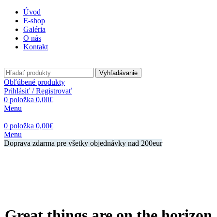
Úvod
E-shop
Galéria
O nás
Kontakt
Vyhľadávanie
Obľúbené produkty
Prihlásiť / Registrovať
0
položka
0,00
€
Menu
0
položka
0,00
€
Menu
Doprava zdarma pre všetky objednávky nad 200eur
Great things are on the horizon