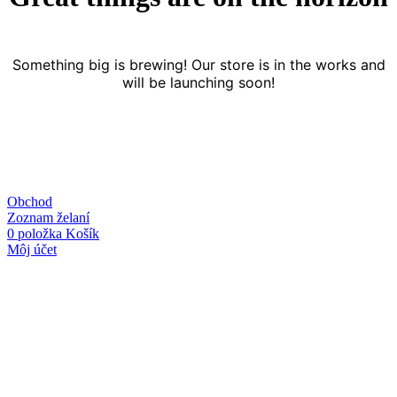
Something big is brewing! Our store is in the works and
will be launching soon!
Obchod
Zoznam želaní
0
položka
Košík
Môj účet