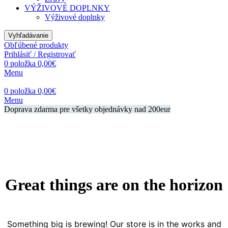
VÝŽIVOVÉ DOPLNKY
Výživové doplnky
Vyhľadávanie
Obľúbené produkty
Prihlásiť / Registrovať
0
položka
0,00
€
Menu
0
položka
0,00
€
Menu
Doprava zdarma pre všetky objednávky nad 200eur
Great things are on the horizon
Something big is brewing! Our store is in the works and