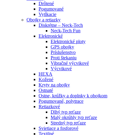
Drôtené
Pogumované
Vytĺkacie
Obojky a retiazky
Diskrétne – Neck-Tech
Neck-Tech Fun
Elektronické
Elektronické ploty
GPS obojky
Príslušenstvo
Proti štekaniu
Vibračné výcvikové
Výcvikové
HEXA
Kožené
Kryty na obojky
Ostnaté
Ostne, krúžky a doplnky k obojkom
Pogumované, polytrace
Retiazkové
Dlhý typ reťaze
Malý okrúhly typ reťaze
Stredný typ reťaze
Svietiace a fosforové
Textilné