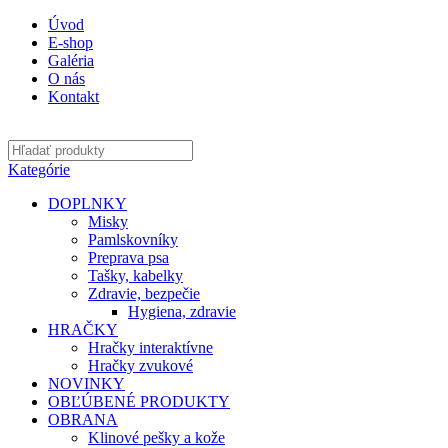
Úvod
E-shop
Galéria
O nás
Kontakt
Kategórie
DOPLNKY
Misky
Pamlskovníky
Preprava psa
Tašky, kabelky
Zdravie, bezpečie
Hygiena, zdravie
HRAČKY
Hračky interaktívne
Hračky zvukové
NOVINKY
OBĽÚBENÉ PRODUKTY
OBRANA
Klinové pešky a kože