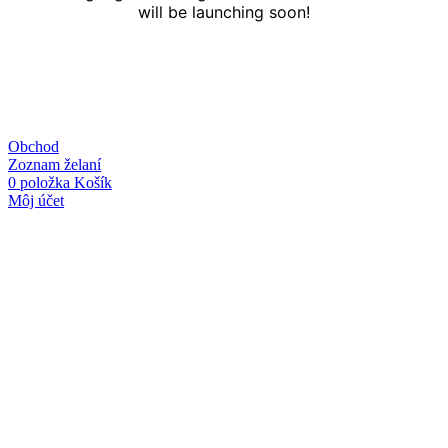
will be launching soon!
Obchod
Zoznam želaní
0
položka
Košík
Môj účet
Linky
O nás
Kontakt