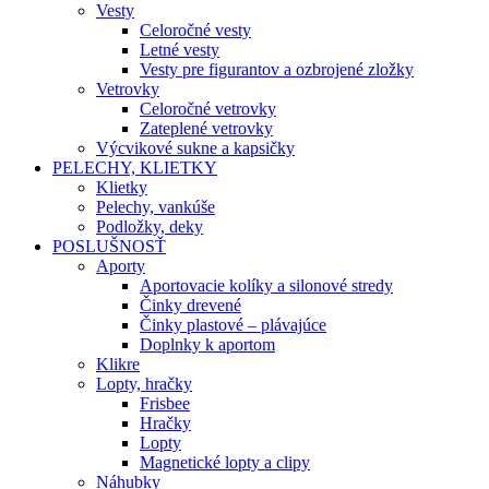
Vesty
Celoročné vesty
Letné vesty
Vesty pre figurantov a ozbrojené zložky
Vetrovky
Celoročné vetrovky
Zateplené vetrovky
Výcvikové sukne a kapsičky
PELECHY, KLIETKY
Klietky
Pelechy, vankúše
Podložky, deky
POSLUŠNOSŤ
Aporty
Aportovacie kolíky a silonové stredy
Činky drevené
Činky plastové – plávajúce
Doplnky k aportom
Klikre
Lopty, hračky
Frisbee
Hračky
Lopty
Magnetické lopty a clipy
Náhubky