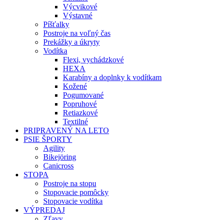
Výcvikové
Výstavné
Píšťalky
Postroje na voľný čas
Prekážky a úkryty
Vodítka
Flexi, vychádzkové
HEXA
Karabíny a doplnky k vodítkam
Kožené
Pogumované
Popruhové
Retiazkové
Textilné
PRIPRAVENÝ NA LETO
PSIE ŠPORTY
Agility
Bikejöring
Canicross
STOPA
Postroje na stopu
Stopovacie pomôcky
Stopovacie vodítka
VÝPREDAJ
Zľavy