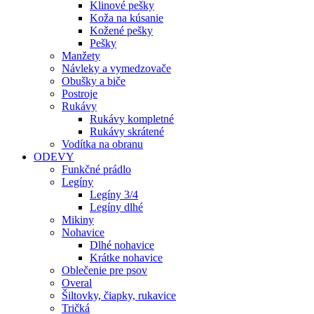
Klinové pešky
Koža na kúsanie
Kožené pešky
Pešky
Manžety
Návleky a vymedzovače
Obušky a biče
Postroje
Rukávy
Rukávy kompletné
Rukávy skrátené
Vodítka na obranu
ODEVY
Funkčné prádlo
Legíny
Legíny 3/4
Legíny dlhé
Mikiny
Nohavice
Dlhé nohavice
Krátke nohavice
Oblečenie pre psov
Overal
Šiltovky, čiapky, rukavice
Tričká