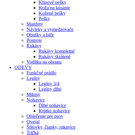
Klinové pešky
Koža na kúsanie
Kožené pešky
Pešky
Manžety
Návleky a vymedzovače
Obušky a biče
Postroje
Rukávy
Rukávy kompletné
Rukávy skrátené
Vodítka na obranu
ODEVY
Funkčné prádlo
Legíny
Legíny 3/4
Legíny dlhé
Mikiny
Nohavice
Dlhé nohavice
Krátke nohavice
Oblečenie pre psov
Overal
Šiltovky, čiapky, rukavice
Tričká