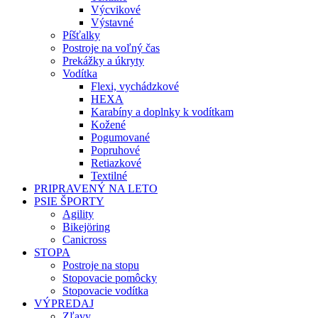
Výcvikové
Výstavné
Píšťalky
Postroje na voľný čas
Prekážky a úkryty
Vodítka
Flexi, vychádzkové
HEXA
Karabíny a doplnky k vodítkam
Kožené
Pogumované
Popruhové
Retiazkové
Textilné
PRIPRAVENÝ NA LETO
PSIE ŠPORTY
Agility
Bikejöring
Canicross
STOPA
Postroje na stopu
Stopovacie pomôcky
Stopovacie vodítka
VÝPREDAJ
Zľavy