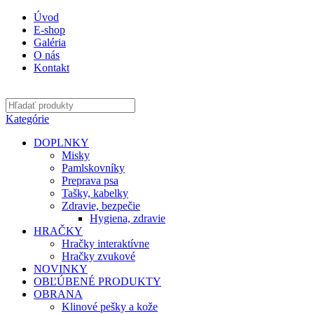
Úvod
E-shop
Galéria
O nás
Kontakt
Kategórie
DOPLNKY
Misky
Pamlskovníky
Preprava psa
Tašky, kabelky
Zdravie, bezpečie
Hygiena, zdravie
HRAČKY
Hračky interaktívne
Hračky zvukové
NOVINKY
OBĽÚBENÉ PRODUKTY
OBRANA
Klinové pešky a kože