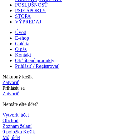
POSLUŠNOSŤ
PSIE ŠPORTY
STOPA
VÝPREDAJ
Úvod
E-shop
Galéria
O nás
Kontakt
Obľúbené produkty
Prihlásiť / Registrovať
Nákupný košík
Zatvoriť
Prihlásiť sa
Zatvoriť
Nemáte ešte účet?
Vytvoriť účet
Obchod
Zoznam želaní
0
položka
Košík
Môj účet