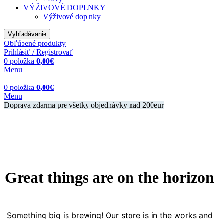
VÝŽIVOVÉ DOPLNKY
Výživové doplnky
Vyhľadávanie
Obľúbené produkty
Prihlásiť / Registrovať
0
položka
0,00
€
Menu
0
položka
0,00
€
Menu
Doprava zdarma pre všetky objednávky nad 200eur
Great things are on the horizon
Something big is brewing! Our store is in the works and