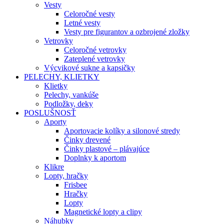
Vesty
Celoročné vesty
Letné vesty
Vesty pre figurantov a ozbrojené zložky
Vetrovky
Celoročné vetrovky
Zateplené vetrovky
Výcvikové sukne a kapsičky
PELECHY, KLIETKY
Klietky
Pelechy, vankúše
Podložky, deky
POSLUŠNOSŤ
Aporty
Aportovacie kolíky a silonové stredy
Činky drevené
Činky plastové – plávajúce
Doplnky k aportom
Klikre
Lopty, hračky
Frisbee
Hračky
Lopty
Magnetické lopty a clipy
Náhubky