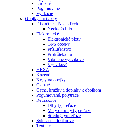
Drôtené
Pogumované
Vytĺkacie
Obojky a retiazky
Diskrétne – Neck-Tech
Neck-Tech Fun
Elektronické
Elektronické ploty
GPS obojky
Príslušenstvo
Proti štekaniu
Vibračné výcvikové
Výcvikové
HEXA
Kožené
Kryty na obojky
Ostnaté
Ostne, krúžky a doplnky k obojkom
Pogumované, polytrace
Retiazkové
Dlhý typ reťaze
Malý okrúhly typ reťaze
Stredný typ reťaze
Svietiace a fosforové
Textilné