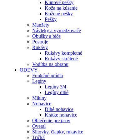
Klinové pešky
Koža na kúsanie
Kožené pešky
Pešky
Manžety
Návleky a vymedzovače
Obušky a biče
Postroje
Rukávy
Rukávy kompletné
Rukávy skrátené
Vodítka na obranu
ODEVY
Funkčné prádlo
Legíny
Legíny 3/4
Legíny dlhé
Mikiny
Nohavice
Dlhé nohavice
Krátke nohavice
Oblečenie pre psov
Overal
Šiltovky, čiapky, rukavice
Tričká