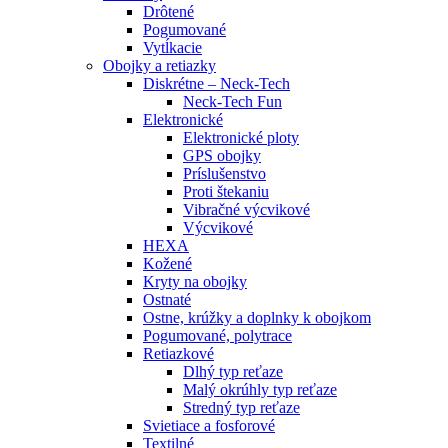
Drôtené
Pogumované
Vytĺkacie
Obojky a retiazky
Diskrétne – Neck-Tech
Neck-Tech Fun
Elektronické
Elektronické ploty
GPS obojky
Príslušenstvo
Proti štekaniu
Vibračné výcvikové
Výcvikové
HEXA
Kožené
Kryty na obojky
Ostnaté
Ostne, krúžky a doplnky k obojkom
Pogumované, polytrace
Retiazkové
Dlhý typ reťaze
Malý okrúhly typ reťaze
Stredný typ reťaze
Svietiace a fosforové
Textilné