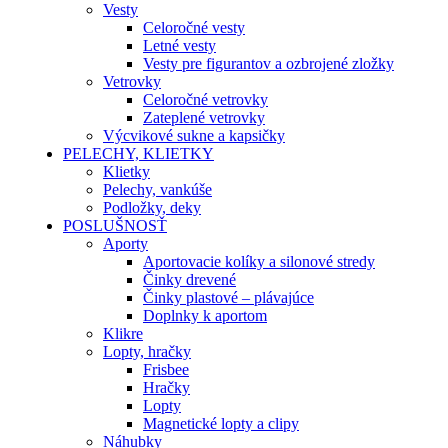
Vesty
Celoročné vesty
Letné vesty
Vesty pre figurantov a ozbrojené zložky
Vetrovky
Celoročné vetrovky
Zateplené vetrovky
Výcvikové sukne a kapsičky
PELECHY, KLIETKY
Klietky
Pelechy, vankúše
Podložky, deky
POSLUŠNOSŤ
Aporty
Aportovacie kolíky a silonové stredy
Činky drevené
Činky plastové – plávajúce
Doplnky k aportom
Klikre
Lopty, hračky
Frisbee
Hračky
Lopty
Magnetické lopty a clipy
Náhubky