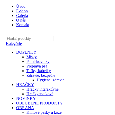
Úvod
E-shop
Galéria
O nás
Kontakt
Kategórie
DOPLNKY
Misky
Pamlskovníky
Preprava psa
Tašky, kabelky
Zdravie, bezpečie
Hygiena, zdravie
HRAČKY
Hračky interaktívne
Hračky zvukové
NOVINKY
OBĽÚBENÉ PRODUKTY
OBRANA
Klinové pešky a kože