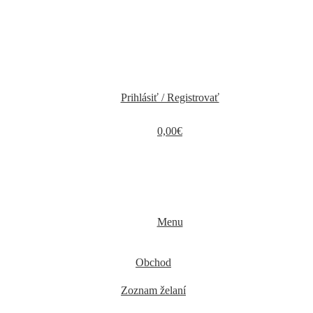
Prihlásiť / Registrovať
0,00
€
Menu
Obchod
Zoznam želaní