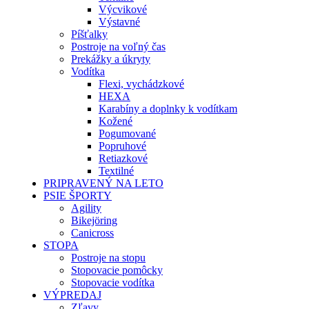
Výcvikové
Výstavné
Píšťalky
Postroje na voľný čas
Prekážky a úkryty
Vodítka
Flexi, vychádzkové
HEXA
Karabíny a doplnky k vodítkam
Kožené
Pogumované
Popruhové
Retiazkové
Textilné
PRIPRAVENÝ NA LETO
PSIE ŠPORTY
Agility
Bikejöring
Canicross
STOPA
Postroje na stopu
Stopovacie pomôcky
Stopovacie vodítka
VÝPREDAJ
Zľavy