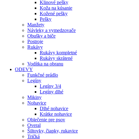
Klinové pešky
Koža na kúsanie
Kožené pešky
Pešky
Manžety
Návleky a vymedzovače
Obušky a biče
Postroje
Rukávy
Rukávy kompletné
Rukávy skrátené
Vodítka na obranu
ODEVY
Funkčné prádlo
Legíny
Legíny 3/4
Legíny dlhé
Mikiny
Nohavice
Dlhé nohavice
Krátke nohavice
Oblečenie pre psov
Overal
Šiltovky, čiapky, rukavice
Tričká