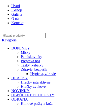
Úvod
E-shop
Galéria
O nás
Kontakt
Kategórie
DOPLNKY
Misky
Pamlskovníky
Preprava psa
Tašky, kabelky
Zdravie, bezpečie
Hygiena, zdravie
HRAČKY
Hračky interaktívne
Hračky zvukové
NOVINKY
OBĽÚBENÉ PRODUKTY
OBRANA
Klinové pešky a kože