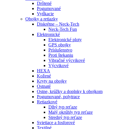
Drôtené
Pogumované
Vytĺkacie
Obojky a retiazky
Diskrétne – Neck-Tech
Neck-Tech Fun
Elektronické
Elektronické ploty
GPS obojky
Príslušenstvo
Proti štekaniu
Vibračné výcvikové
Výcvikové
HEXA
Kožené
Kryty na obojky
Ostnaté
Ostne, krúžky a doplnky k obojkom
Pogumované, polytrace
Retiazkové
Dlhý typ reťaze
Malý okrúhly typ reťaze
Stredný typ reťaze
Svietiace a fosforové
Textilné