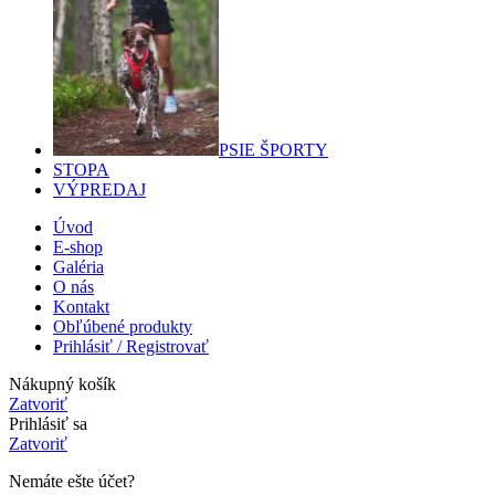
PSIE ŠPORTY
STOPA
VÝPREDAJ
Úvod
E-shop
Galéria
O nás
Kontakt
Obľúbené produkty
Prihlásiť / Registrovať
Nákupný košík
Zatvoriť
Prihlásiť sa
Zatvoriť
Nemáte ešte účet?