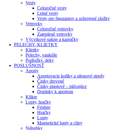
Vesty
Celoročné vesty
Letné vesty
Vesty pre figurantov a ozbrojené zložky
Vetrovky
Celoročné vetrovky
Zateplené vetrovky
Výcvikové sukne a kapsičky
PELECHY, KLIETKY
Klietky
Pelechy, vankúše
Podložky, deky
POSLUŠNOSŤ
Aporty
Aportovacie kolíky a silonové stredy
Činky drevené
Činky plastové – plávajúce
Doplnky k aportom
Klikre
Lopty, hračky
Frisbee
Hračky
Lopty
Magnetické lopty a clipy
Náhubky