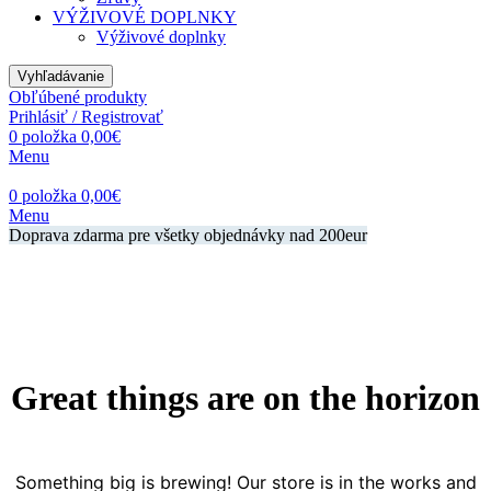
VÝŽIVOVÉ DOPLNKY
Výživové doplnky
Vyhľadávanie
Obľúbené produkty
Prihlásiť / Registrovať
0
položka
0,00
€
Menu
0
položka
0,00
€
Menu
Doprava zdarma pre všetky objednávky nad 200eur
Great things are on the horizon
Something big is brewing! Our store is in the works and