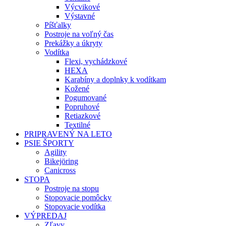
Výcvikové
Výstavné
Píšťalky
Postroje na voľný čas
Prekážky a úkryty
Vodítka
Flexi, vychádzkové
HEXA
Karabíny a doplnky k vodítkam
Kožené
Pogumované
Popruhové
Retiazkové
Textilné
PRIPRAVENÝ NA LETO
PSIE ŠPORTY
Agility
Bikejöring
Canicross
STOPA
Postroje na stopu
Stopovacie pomôcky
Stopovacie vodítka
VÝPREDAJ
Zľavy