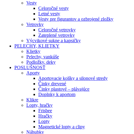
Vesty
Celoročné vesty
Letné vesty
Vesty pre figurantov a ozbrojené zložky
Vetrovky
Celoročné vetrovky
Zateplené vetrovky
Výcvikové sukne a kapsičky
PELECHY, KLIETKY
Klietky
Pelechy, vankúše
Podložky, deky
POSLUŠNOSŤ
Aporty
Aportovacie kolíky a silonové stredy
Činky drevené
Činky plastové – plávajúce
Doplnky k aportom
Klikre
Lopty, hračky
Frisbee
Hračky
Lopty
Magnetické lopty a clipy
Náhubky