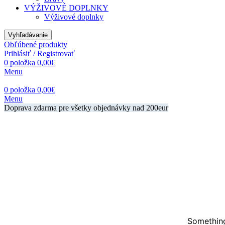
VÝŽIVOVÉ DOPLNKY
Výživové doplnky
Vyhľadávanie
Obľúbené produkty
Prihlásiť / Registrovať
0
položka
0,00
€
Menu
0
položka
0,00
€
Menu
Doprava zdarma pre všetky objednávky nad 200eur
Something