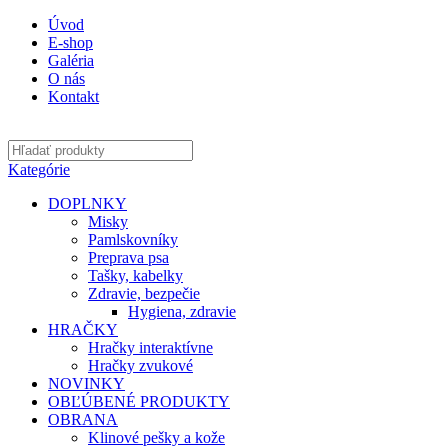
Úvod
E-shop
Galéria
O nás
Kontakt
Kategórie
DOPLNKY
Misky
Pamlskovníky
Preprava psa
Tašky, kabelky
Zdravie, bezpečie
Hygiena, zdravie
HRAČKY
Hračky interaktívne
Hračky zvukové
NOVINKY
OBĽÚBENÉ PRODUKTY
OBRANA
Klinové pešky a kože