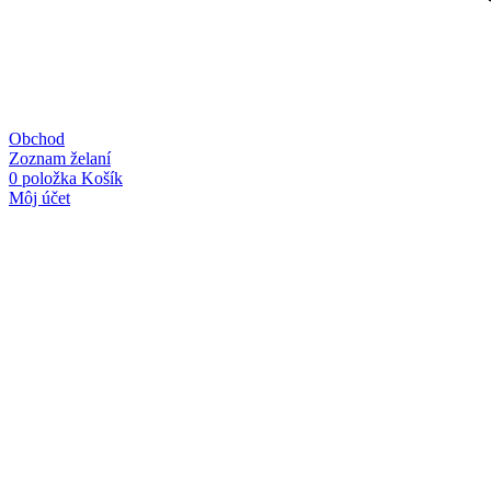
Obchod
Zoznam želaní
0
položka
Košík
Môj účet
Linky
Kategórie