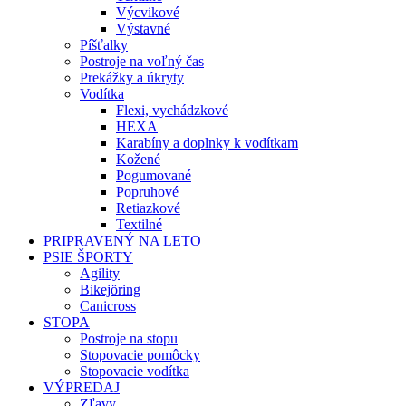
Výcvikové
Výstavné
Píšťalky
Postroje na voľný čas
Prekážky a úkryty
Vodítka
Flexi, vychádzkové
HEXA
Karabíny a doplnky k vodítkam
Kožené
Pogumované
Popruhové
Retiazkové
Textilné
PRIPRAVENÝ NA LETO
PSIE ŠPORTY
Agility
Bikejöring
Canicross
STOPA
Postroje na stopu
Stopovacie pomôcky
Stopovacie vodítka
VÝPREDAJ
Zľavy