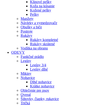
Klinové pešky
Koža na kúsanie
Kožené pešky
Pešky
Manžety
Návleky a vymedzovače
Obušky a biče
Postroje
Rukávy
Rukávy kompletné
Rukávy skrátené
Vodítka na obranu
ODEVY
Funkčné prádlo
Legíny
Legíny 3/4
Legíny dlhé
Mikiny
Nohavice
Dlhé nohavice
Krátke nohavice
Oblečenie pre psov
Overal
Šiltovky, čiapky, rukavice
Tričká