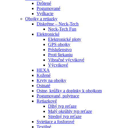
Drôtené
Pogumované
Vytĺkacie
Obojky a retiazky
Diskrétne – Neck-Tech
Neck-Tech Fun
Elektronické
Elektronické ploty
GPS obojky
Príslušenstvo
Proti štekaniu
Vibračné výcvikové
Výcvikové
HEXA
Kožené
Kryty na obojky
Ostnaté
Ostne, krúžky a doplnky k obojkom
Pogumované, polytrace
Retiazkové
Dlhý typ reťaze
Malý okrúhly typ reťaze
Stredný typ reťaze
Svietiace a fosforové
Textilné