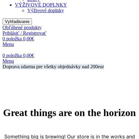
VÝŽIVOVÉ DOPLNKY
Výživové doplnky
Vyhľadávanie
Obľúbené produkty
Prihlásiť / Registrovať
0
položka
0,00
€
Menu
0
položka
0,00
€
Menu
Doprava zdarma pre všetky objednávky nad 200eur
Great things are on the horizon
Something big is brewing! Our store is in the works and