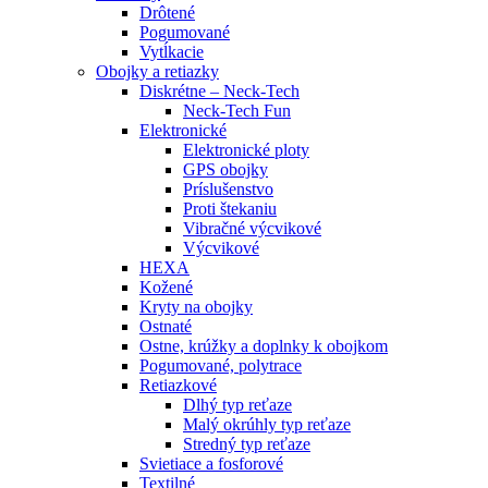
Drôtené
Pogumované
Vytĺkacie
Obojky a retiazky
Diskrétne – Neck-Tech
Neck-Tech Fun
Elektronické
Elektronické ploty
GPS obojky
Príslušenstvo
Proti štekaniu
Vibračné výcvikové
Výcvikové
HEXA
Kožené
Kryty na obojky
Ostnaté
Ostne, krúžky a doplnky k obojkom
Pogumované, polytrace
Retiazkové
Dlhý typ reťaze
Malý okrúhly typ reťaze
Stredný typ reťaze
Svietiace a fosforové
Textilné