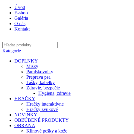
Úvod
E-shop
Galéria
O nás
Kontakt
Kategórie
DOPLNKY
Misky
Pamlskovníky
Preprava psa
Tašky, kabelky
Zdravie, bezpečie
Hygiena, zdravie
HRAČKY
Hračky interaktívne
Hračky zvukové
NOVINKY
OBĽÚBENÉ PRODUKTY
OBRANA
Klinové pešky a kože