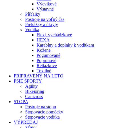
Výcvikové
Výstavné
Píšťalky
Postroje na voľný čas
Prekážky a úkryty
Vodítka
Flexi, vychádzkové
HEXA
Karabíny a doplnky k vodítkam
Kožené
Pogumované
Popruhové
Retiazkové
Textilné
PRIPRAVENÝ NA LETO
PSIE ŠPORTY
Agility
Bikejöring
Canicross
STOPA
Postroje na stopu
Stopovacie pomôcky
Stopovacie vodítka
VÝPREDAJ
Zľavy