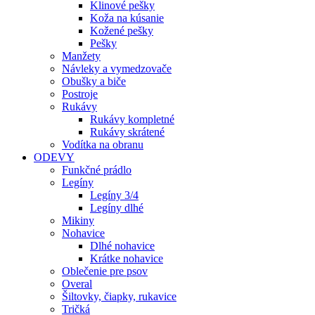
Klinové pešky
Koža na kúsanie
Kožené pešky
Pešky
Manžety
Návleky a vymedzovače
Obušky a biče
Postroje
Rukávy
Rukávy kompletné
Rukávy skrátené
Vodítka na obranu
ODEVY
Funkčné prádlo
Legíny
Legíny 3/4
Legíny dlhé
Mikiny
Nohavice
Dlhé nohavice
Krátke nohavice
Oblečenie pre psov
Overal
Šiltovky, čiapky, rukavice
Tričká