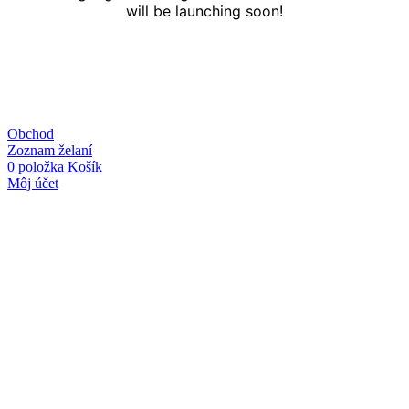
will be launching soon!
Obchod
Zoznam želaní
0
položka
Košík
Môj účet
Linky
O nás
Kontakt
Obchodné podmienky
Ochrana osobných údajov