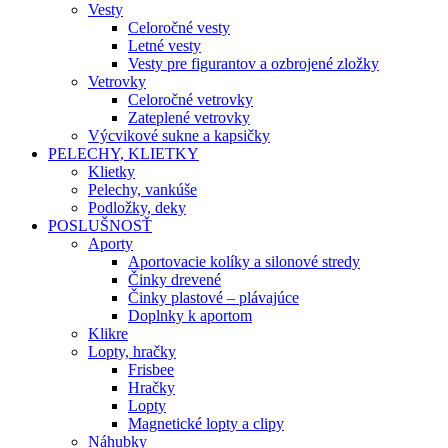
Vesty
Celoročné vesty
Letné vesty
Vesty pre figurantov a ozbrojené zložky
Vetrovky
Celoročné vetrovky
Zateplené vetrovky
Výcvikové sukne a kapsičky
PELECHY, KLIETKY
Klietky
Pelechy, vankúše
Podložky, deky
POSLUŠNOSŤ
Aporty
Aportovacie kolíky a silonové stredy
Činky drevené
Činky plastové – plávajúce
Doplnky k aportom
Klikre
Lopty, hračky
Frisbee
Hračky
Lopty
Magnetické lopty a clipy
Náhubky