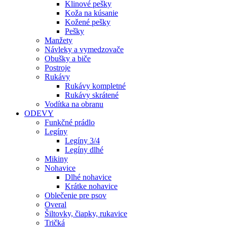
Klinové pešky
Koža na kúsanie
Kožené pešky
Pešky
Manžety
Návleky a vymedzovače
Obušky a biče
Postroje
Rukávy
Rukávy kompletné
Rukávy skrátené
Vodítka na obranu
ODEVY
Funkčné prádlo
Legíny
Legíny 3/4
Legíny dlhé
Mikiny
Nohavice
Dlhé nohavice
Krátke nohavice
Oblečenie pre psov
Overal
Šiltovky, čiapky, rukavice
Tričká