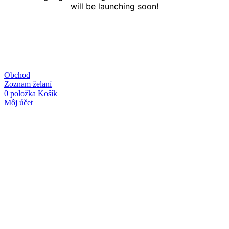
will be launching soon!
Obchod
Zoznam želaní
0
položka
Košík
Môj účet
Linky
O nás
Kontakt
Obchodné podmienky
Ochrana osobných údajov
Kategórie