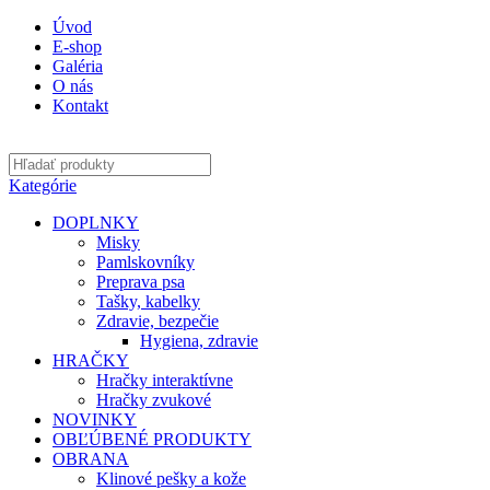
Úvod
E-shop
Galéria
O nás
Kontakt
Kategórie
DOPLNKY
Misky
Pamlskovníky
Preprava psa
Tašky, kabelky
Zdravie, bezpečie
Hygiena, zdravie
HRAČKY
Hračky interaktívne
Hračky zvukové
NOVINKY
OBĽÚBENÉ PRODUKTY
OBRANA
Klinové pešky a kože