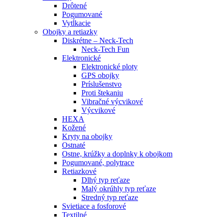
Drôtené
Pogumované
Vytĺkacie
Obojky a retiazky
Diskrétne – Neck-Tech
Neck-Tech Fun
Elektronické
Elektronické ploty
GPS obojky
Príslušenstvo
Proti štekaniu
Vibračné výcvikové
Výcvikové
HEXA
Kožené
Kryty na obojky
Ostnaté
Ostne, krúžky a doplnky k obojkom
Pogumované, polytrace
Retiazkové
Dlhý typ reťaze
Malý okrúhly typ reťaze
Stredný typ reťaze
Svietiace a fosforové
Textilné