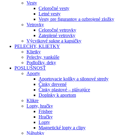
Vesty
Celoročné vesty
Letné vesty
Vesty pre figurantov a ozbrojené zložky
Vetrovky
Celoročné vetrovky
Zateplené vetrovky
Výcvikové sukne a kapsičky
PELECHY, KLIETKY
Klietky
Pelechy, vankúše
Podložky, deky
POSLUŠNOSŤ
Aporty
Aportovacie kolíky a silonové stredy
Činky drevené
Činky plastové – plávajúce
Doplnky k aportom
Klikre
Lopty, hračky
Frisbee
Hračky
Lopty
Magnetické lopty a clipy
Náhubky