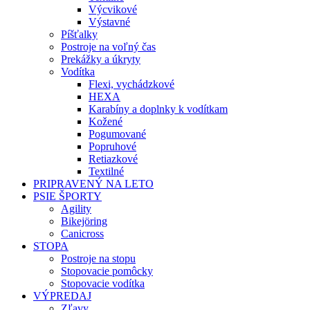
Výcvikové
Výstavné
Píšťalky
Postroje na voľný čas
Prekážky a úkryty
Vodítka
Flexi, vychádzkové
HEXA
Karabíny a doplnky k vodítkam
Kožené
Pogumované
Popruhové
Retiazkové
Textilné
PRIPRAVENÝ NA LETO
PSIE ŠPORTY
Agility
Bikejöring
Canicross
STOPA
Postroje na stopu
Stopovacie pomôcky
Stopovacie vodítka
VÝPREDAJ
Zľavy