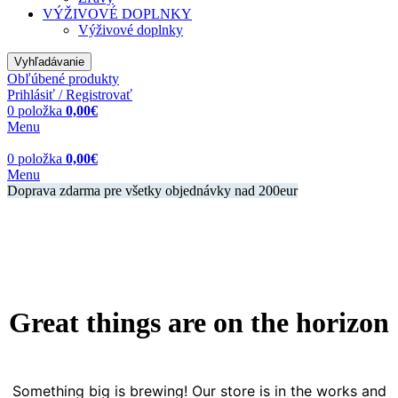
VÝŽIVOVÉ DOPLNKY
Výživové doplnky
Vyhľadávanie
Obľúbené produkty
Prihlásiť / Registrovať
0
položka
0,00
€
Menu
0
položka
0,00
€
Menu
Doprava zdarma pre všetky objednávky nad 200eur
Great things are on the horizon
Something big is brewing! Our store is in the works and