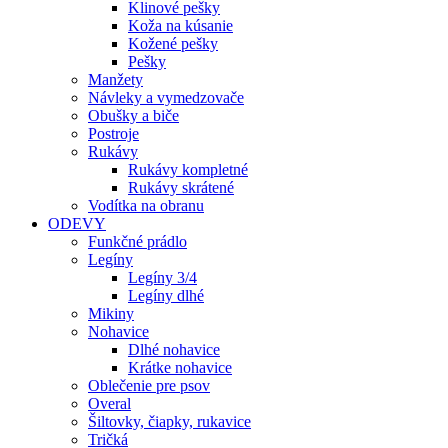
Klinové pešky
Koža na kúsanie
Kožené pešky
Pešky
Manžety
Návleky a vymedzovače
Obušky a biče
Postroje
Rukávy
Rukávy kompletné
Rukávy skrátené
Vodítka na obranu
ODEVY
Funkčné prádlo
Legíny
Legíny 3/4
Legíny dlhé
Mikiny
Nohavice
Dlhé nohavice
Krátke nohavice
Oblečenie pre psov
Overal
Šiltovky, čiapky, rukavice
Tričká