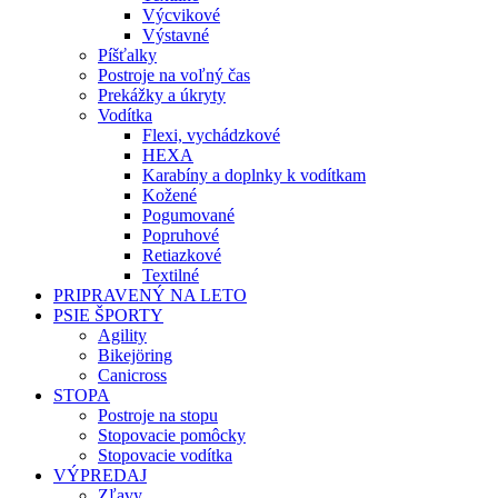
Výcvikové
Výstavné
Píšťalky
Postroje na voľný čas
Prekážky a úkryty
Vodítka
Flexi, vychádzkové
HEXA
Karabíny a doplnky k vodítkam
Kožené
Pogumované
Popruhové
Retiazkové
Textilné
PRIPRAVENÝ NA LETO
PSIE ŠPORTY
Agility
Bikejöring
Canicross
STOPA
Postroje na stopu
Stopovacie pomôcky
Stopovacie vodítka
VÝPREDAJ
Zľavy