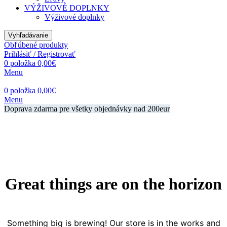
VÝŽIVOVÉ DOPLNKY
Výživové doplnky
Vyhľadávanie
Obľúbené produkty
Prihlásiť / Registrovať
0
položka
0,00
€
Menu
0
položka
0,00
€
Menu
Doprava zdarma pre všetky objednávky nad 200eur
Great things are on the horizon
Something big is brewing! Our store is in the works and