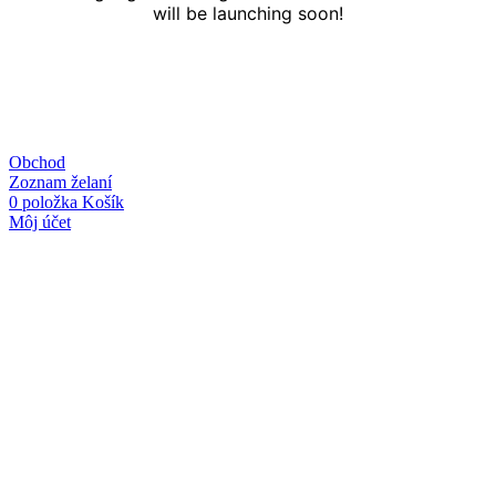
will be launching soon!
Obchod
Zoznam želaní
0
položka
Košík
Môj účet
Linky
O nás