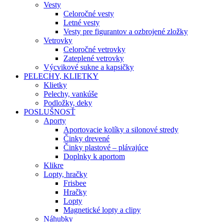
Vesty
Celoročné vesty
Letné vesty
Vesty pre figurantov a ozbrojené zložky
Vetrovky
Celoročné vetrovky
Zateplené vetrovky
Výcvikové sukne a kapsičky
PELECHY, KLIETKY
Klietky
Pelechy, vankúše
Podložky, deky
POSLUŠNOSŤ
Aporty
Aportovacie kolíky a silonové stredy
Činky drevené
Činky plastové – plávajúce
Doplnky k aportom
Klikre
Lopty, hračky
Frisbee
Hračky
Lopty
Magnetické lopty a clipy
Náhubky