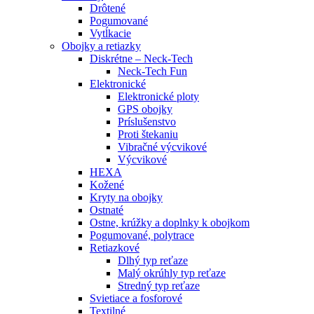
Drôtené
Pogumované
Vytĺkacie
Obojky a retiazky
Diskrétne – Neck-Tech
Neck-Tech Fun
Elektronické
Elektronické ploty
GPS obojky
Príslušenstvo
Proti štekaniu
Vibračné výcvikové
Výcvikové
HEXA
Kožené
Kryty na obojky
Ostnaté
Ostne, krúžky a doplnky k obojkom
Pogumované, polytrace
Retiazkové
Dlhý typ reťaze
Malý okrúhly typ reťaze
Stredný typ reťaze
Svietiace a fosforové
Textilné