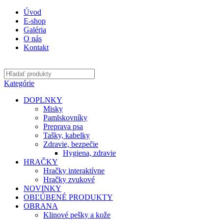
Úvod
E-shop
Galéria
O nás
Kontakt
Kategórie
DOPLNKY
Misky
Pamlskovníky
Preprava psa
Tašky, kabelky
Zdravie, bezpečie
Hygiena, zdravie
HRAČKY
Hračky interaktívne
Hračky zvukové
NOVINKY
OBĽÚBENÉ PRODUKTY
OBRANA
Klinové pešky a kože