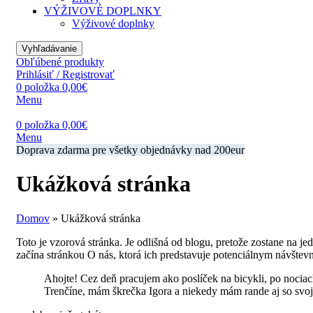
VÝŽIVOVÉ DOPLNKY
Výživové doplnky
Vyhľadávanie
Obľúbené produkty
Prihlásiť / Registrovať
0
položka
0,00
€
Menu
0
položka
0,00
€
Menu
Doprava zdarma pre všetky objednávky nad 200eur
Ukážková stránka
Domov
»
Ukážková stránka
Toto je vzorová stránka. Je odlišná od blogu, pretože zostane na je
začína stránkou O nás, ktorá ich predstavuje potenciálnym návštev
Ahojte! Cez deň pracujem ako poslíček na bicykli, po nocia
Trenčíne, mám škrečka Igora a niekedy mám rande aj so svoj