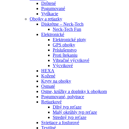
Drôtené
Pogumované
Vytĺkacie
Obojky a retiazky
Diskrétne – Neck-Tech
Neck-Tech Fun
Elektronické
Elektronické ploty
GPS obojky
Príslušenstvo
Proti štekaniu
Vibračné výcvikové
Výcvikové
HEXA
Kožené
Kryty na obojky
Ostnaté
Ostne, krúžky a doplnky k obojkom
Pogumované, polytrace
Retiazkové
Dlhý typ reťaze
Malý okrúhly typ reťaze
Stredný typ reťaze
Svietiace a fosforové
Textilné