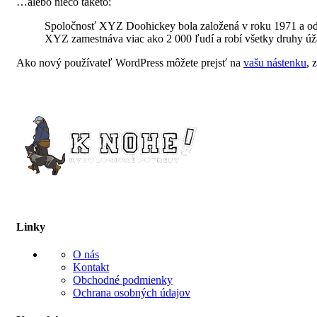
…alebo niečo takéto:
Spoločnosť XYZ Doohickey bola založená v roku 1971 a odvt
XYZ zamestnáva viac ako 2 000 ľudí a robí všetky druhy ú
Ako nový používateľ WordPress môžete prejsť na
vašu nástenku
, 
Linky
O nás
Kontakt
Obchodné podmienky
Ochrana osobných údajov