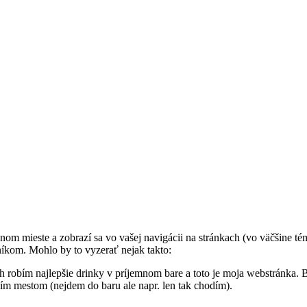
dnom mieste a zobrazí sa vo vašej navigácii na stránkach (vo väčšine té
níkom. Mohlo by to vyzerať nejak takto:
ch robím najlepšie drinky v príjemnom bare a toto je moja webstránka.
ím mestom (nejdem do baru ale napr. len tak chodím).