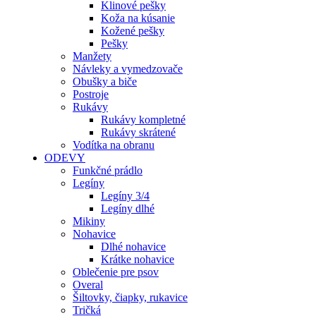
Klinové pešky
Koža na kúsanie
Kožené pešky
Pešky
Manžety
Návleky a vymedzovače
Obušky a biče
Postroje
Rukávy
Rukávy kompletné
Rukávy skrátené
Vodítka na obranu
ODEVY
Funkčné prádlo
Legíny
Legíny 3/4
Legíny dlhé
Mikiny
Nohavice
Dlhé nohavice
Krátke nohavice
Oblečenie pre psov
Overal
Šiltovky, čiapky, rukavice
Tričká