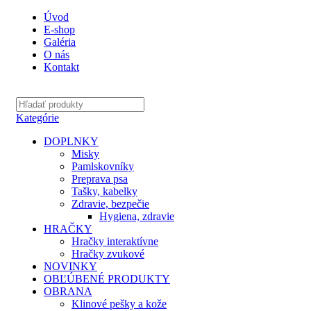
Úvod
E-shop
Galéria
O nás
Kontakt
Kategórie
DOPLNKY
Misky
Pamlskovníky
Preprava psa
Tašky, kabelky
Zdravie, bezpečie
Hygiena, zdravie
HRAČKY
Hračky interaktívne
Hračky zvukové
NOVINKY
OBĽÚBENÉ PRODUKTY
OBRANA
Klinové pešky a kože