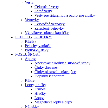
Vesty
Celoročné vesty
Letné vesty
Vesty pre figurantov a ozbrojené zložky
Vetrovky
Celoročné vetrovky
Zateplené vetrovky
Výcvikové sukne a kapsičky
PELECHY, KLIETKY
Klietky
Pelechy, vankúše
Podložky, deky
POSLUŠNOSŤ
Aporty
Aportovacie kolíky a silonové stredy
Činky drevené
Činky plastové – plávajúce
Doplnky k aportom
Klikre
Lopty, hračky
Frisbee
Hračky
Lopty
Magnetické lopty a clipy
Náhubky