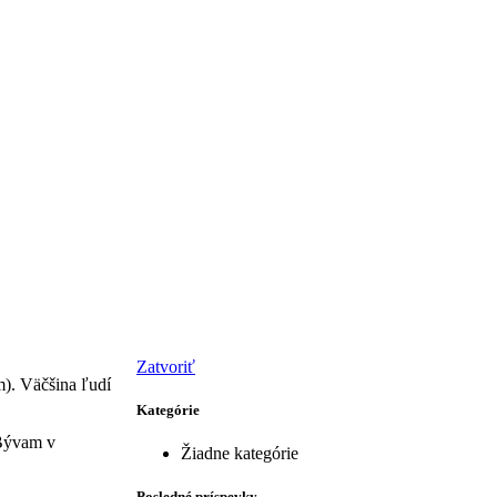
Zatvoriť
m). Väčšina ľudí
Kategórie
 Bývam v
Žiadne kategórie
Posledné príspevky