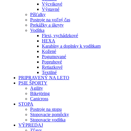
Výcvikové
Výstavné
Píšťalky
Postroje na voľný čas
Prekážky a úkryty
Vodítka
Flexi, vychádzkové
HEXA
Karabíny a doplnky k vodítkam
Kožené
Pogumované
Popruhové
Retiazkové
Textilné
PRIPRAVENÝ NA LETO
PSIE ŠPORTY
Agility
Bikejöring
Canicross
STOPA
Postroje na stopu
Stopovacie pomôcky
Stopovacie vodítka
VÝPREDAJ
Zľavy