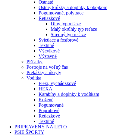
Ostnaté
Ostne, krúžky a doplnky k obojkom
Pogumované, polytrace
Retiazkové
Dlhý typ reťaze
Malý okrúhly typ reťaze
Stredný typ reťaze
Svietiace a fosforové
Textilné
Výcvikové
Výstavné
Píšťalky
Postroje na voľný čas
Prekážky a úkryty
Vodítka
Flexi, vychádzkové
HEXA
Karabíny a doplnky k vodítkam
Kožené
Pogumované
Popruhové
Retiazkové
Textilné
PRIPRAVENÝ NA LETO
PSIE ŠPORTY