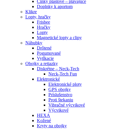
Činky plastové – plávajúce
Doplnky k aportom
Klikre
Lopty, hračky
Frisbee
Hračky
Lopty
Magnetické lopty a clipy
Náhubky
Drôtené
Pogumované
Vytĺkacie
Obojky a retiazky
Diskrétne – Neck-Tech
Neck-Tech Fun
Elektronické
Elektronické ploty
GPS obojky
Príslušenstvo
Proti štekaniu
Vibračné výcvikové
Výcvikové
HEXA
Kožené
Kryty na obojky