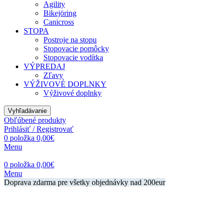
Agility
Bikejöring
Canicross
STOPA
Postroje na stopu
Stopovacie pomôcky
Stopovacie vodítka
VÝPREDAJ
Zľavy
VÝŽIVOVÉ DOPLNKY
Výživové doplnky
Vyhľadávanie
Obľúbené produkty
Prihlásiť / Registrovať
0
položka
0,00
€
Menu
0
položka
0,00
€
Menu
Doprava zdarma pre všetky objednávky nad 200eur