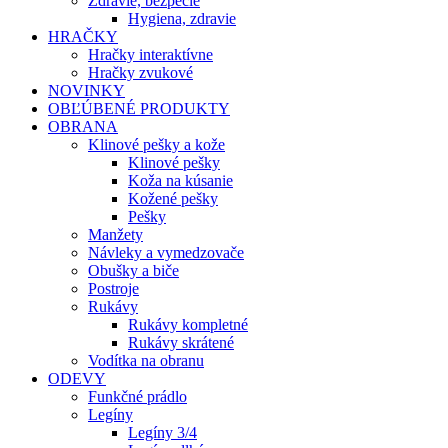
Zdravie, bezpečie
Hygiena, zdravie
HRAČKY
Hračky interaktívne
Hračky zvukové
NOVINKY
OBĽÚBENÉ PRODUKTY
OBRANA
Klinové pešky a kože
Klinové pešky
Koža na kúsanie
Kožené pešky
Pešky
Manžety
Návleky a vymedzovače
Obušky a biče
Postroje
Rukávy
Rukávy kompletné
Rukávy skrátené
Vodítka na obranu
ODEVY
Funkčné prádlo
Legíny
Legíny 3/4