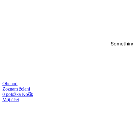
Something
Obchod
Zoznam želaní
0
položka
Košík
Môj účet