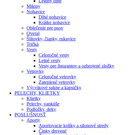
Legíny dlhé
Mikiny
Nohavice
Dlhé nohavice
Krátke nohavice
Oblečenie pre psov
Overal
Šiltovky, čiapky, rukavice
Tričká
Vesty
Celoročné vesty
Letné vesty
Vesty pre figurantov a ozbrojené zložky
Vetrovky
Celoročné vetrovky
Zateplené vetrovky
Výcvikové sukne a kapsičky
PELECHY, KLIETKY
Klietky
Pelechy, vankúše
Podložky, deky
POSLUŠNOSŤ
Aporty
Aportovacie kolíky a silonové stredy
Činky drevené