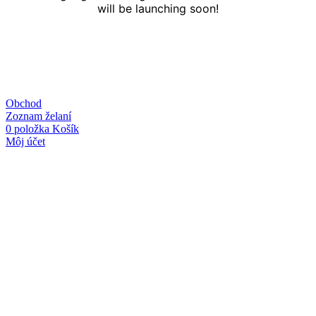
will be launching soon!
Obchod
Zoznam želaní
0
položka
Košík
Môj účet
Linky
O nás
Kontakt
Obchodné podmienky
Ochrana osobných údajov