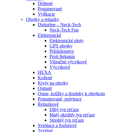
Drôtené
Pogumované
Vytĺkacie
Obojky a retiazky
Diskrétne – Neck-Tech
Neck-Tech Fun
Elektronické
Elektronické ploty
GPS obojky
Príslušenstvo
Proti štekaniu
Vibračné výcvikové
Výcvikové
HEXA
Kožené
Kryty na obojky
Ostnaté
Ostne, krúžky a doplnky k obojkom
Pogumované, polytrace
Retiazkové
Dlhý typ reťaze
Malý okrúhly typ reťaze
Stredný typ reťaze
Svietiace a fosforové
Textilné