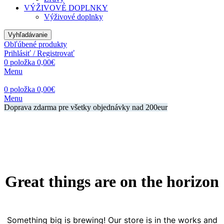
VÝŽIVOVÉ DOPLNKY
Výživové doplnky
Vyhľadávanie
Obľúbené produkty
Prihlásiť / Registrovať
0
položka
0,00
€
Menu
0
položka
0,00
€
Menu
Doprava zdarma pre všetky objednávky nad 200eur
Great things are on the horizon
Something big is brewing! Our store is in the works and