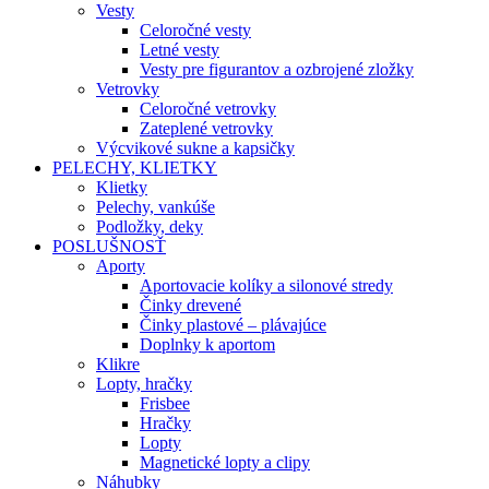
Vesty
Celoročné vesty
Letné vesty
Vesty pre figurantov a ozbrojené zložky
Vetrovky
Celoročné vetrovky
Zateplené vetrovky
Výcvikové sukne a kapsičky
PELECHY, KLIETKY
Klietky
Pelechy, vankúše
Podložky, deky
POSLUŠNOSŤ
Aporty
Aportovacie kolíky a silonové stredy
Činky drevené
Činky plastové – plávajúce
Doplnky k aportom
Klikre
Lopty, hračky
Frisbee
Hračky
Lopty
Magnetické lopty a clipy
Náhubky