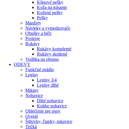
Klinové pešky
Koža na kúsanie
Kožené pešky
Pešky
Manžety
Návleky a vymedzovače
Obušky a biče
Postroje
Rukávy
Rukávy kompletné
Rukávy skrátené
Vodítka na obranu
ODEVY
Funkčné prádlo
Legíny
Legíny 3/4
Legíny dlhé
Mikiny
Nohavice
Dlhé nohavice
Krátke nohavice
Oblečenie pre psov
Overal
Šiltovky, čiapky, rukavice
Tričká