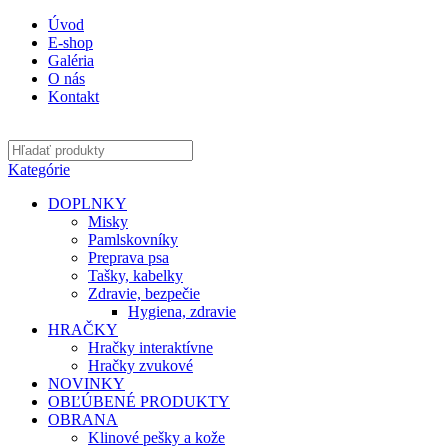
Úvod
E-shop
Galéria
O nás
Kontakt
Kategórie
DOPLNKY
Misky
Pamlskovníky
Preprava psa
Tašky, kabelky
Zdravie, bezpečie
Hygiena, zdravie
HRAČKY
Hračky interaktívne
Hračky zvukové
NOVINKY
OBĽÚBENÉ PRODUKTY
OBRANA
Klinové pešky a kože