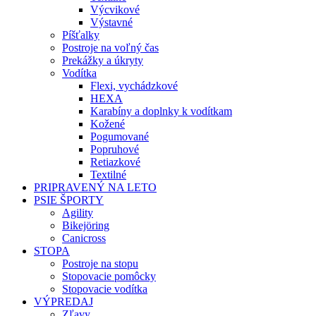
Výcvikové
Výstavné
Píšťalky
Postroje na voľný čas
Prekážky a úkryty
Vodítka
Flexi, vychádzkové
HEXA
Karabíny a doplnky k vodítkam
Kožené
Pogumované
Popruhové
Retiazkové
Textilné
PRIPRAVENÝ NA LETO
PSIE ŠPORTY
Agility
Bikejöring
Canicross
STOPA
Postroje na stopu
Stopovacie pomôcky
Stopovacie vodítka
VÝPREDAJ
Zľavy