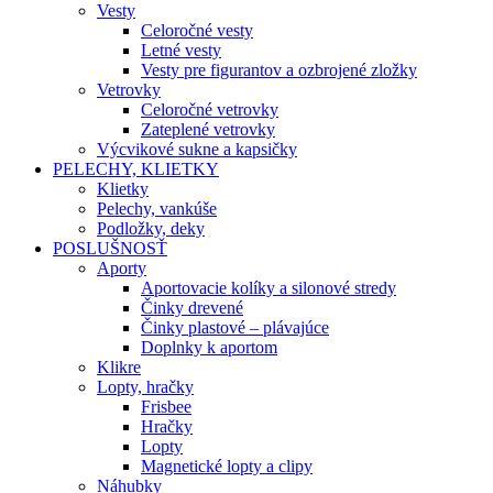
Vesty
Celoročné vesty
Letné vesty
Vesty pre figurantov a ozbrojené zložky
Vetrovky
Celoročné vetrovky
Zateplené vetrovky
Výcvikové sukne a kapsičky
PELECHY, KLIETKY
Klietky
Pelechy, vankúše
Podložky, deky
POSLUŠNOSŤ
Aporty
Aportovacie kolíky a silonové stredy
Činky drevené
Činky plastové – plávajúce
Doplnky k aportom
Klikre
Lopty, hračky
Frisbee
Hračky
Lopty
Magnetické lopty a clipy
Náhubky