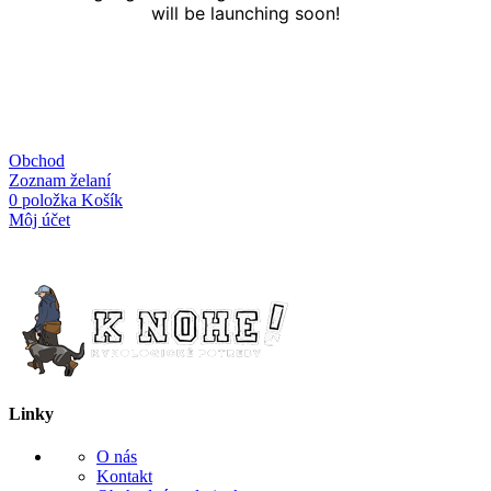
will be launching soon!
Obchod
Zoznam želaní
0
položka
Košík
Môj účet
Linky
O nás
Kontakt