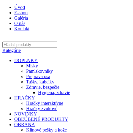
Úvod
E-shop
Galéria
O nás
Kontakt
Kategórie
DOPLNKY
Misky
Pamlskovníky
Preprava psa
Tašky, kabelky
Zdravie, bezpečie
Hygiena, zdravie
HRAČKY
Hračky interaktívne
Hračky zvukové
NOVINKY
OBĽÚBENÉ PRODUKTY
OBRANA
Klinové pešky a kože