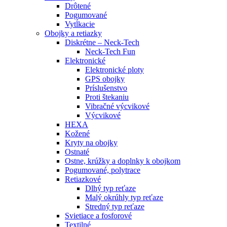
Drôtené
Pogumované
Vytĺkacie
Obojky a retiazky
Diskrétne – Neck-Tech
Neck-Tech Fun
Elektronické
Elektronické ploty
GPS obojky
Príslušenstvo
Proti štekaniu
Vibračné výcvikové
Výcvikové
HEXA
Kožené
Kryty na obojky
Ostnaté
Ostne, krúžky a doplnky k obojkom
Pogumované, polytrace
Retiazkové
Dlhý typ reťaze
Malý okrúhly typ reťaze
Stredný typ reťaze
Svietiace a fosforové
Textilné