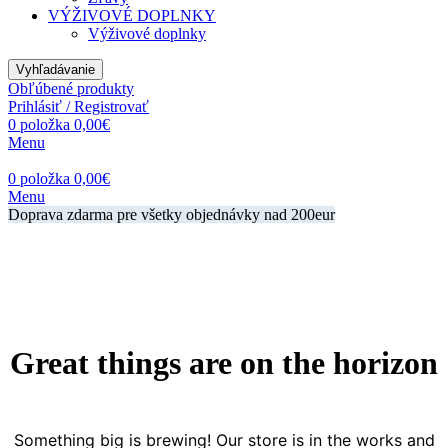
VÝŽIVOVÉ DOPLNKY
Výživové doplnky
Vyhľadávanie
Obľúbené produkty
Prihlásiť / Registrovať
0
položka
0,00
€
Menu
0
položka
0,00
€
Menu
Doprava zdarma pre všetky objednávky nad 200eur
Great things are on the horizon
Something big is brewing! Our store is in the works and