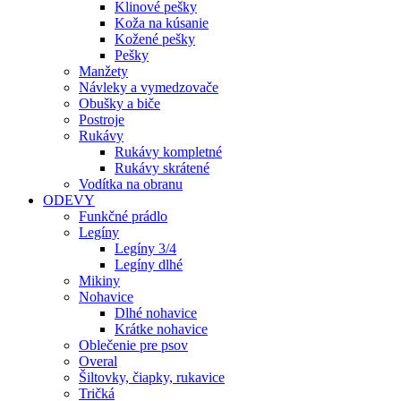
Klinové pešky
Koža na kúsanie
Kožené pešky
Pešky
Manžety
Návleky a vymedzovače
Obušky a biče
Postroje
Rukávy
Rukávy kompletné
Rukávy skrátené
Vodítka na obranu
ODEVY
Funkčné prádlo
Legíny
Legíny 3/4
Legíny dlhé
Mikiny
Nohavice
Dlhé nohavice
Krátke nohavice
Oblečenie pre psov
Overal
Šiltovky, čiapky, rukavice
Tričká