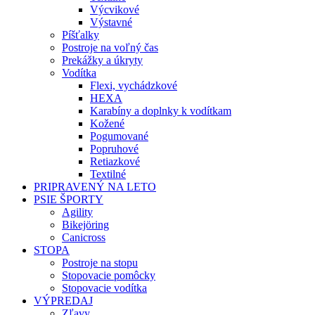
Výcvikové
Výstavné
Píšťalky
Postroje na voľný čas
Prekážky a úkryty
Vodítka
Flexi, vychádzkové
HEXA
Karabíny a doplnky k vodítkam
Kožené
Pogumované
Popruhové
Retiazkové
Textilné
PRIPRAVENÝ NA LETO
PSIE ŠPORTY
Agility
Bikejöring
Canicross
STOPA
Postroje na stopu
Stopovacie pomôcky
Stopovacie vodítka
VÝPREDAJ
Zľavy