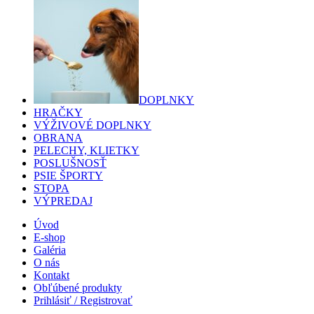
DOPLNKY
HRAČKY
VÝŽIVOVÉ DOPLNKY
OBRANA
PELECHY, KLIETKY
POSLUŠNOSŤ
PSIE ŠPORTY
STOPA
VÝPREDAJ
Úvod
E-shop
Galéria
O nás
Kontakt
Obľúbené produkty
Prihlásiť / Registrovať