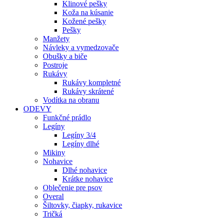
Klinové pešky
Koža na kúsanie
Kožené pešky
Pešky
Manžety
Návleky a vymedzovače
Obušky a biče
Postroje
Rukávy
Rukávy kompletné
Rukávy skrátené
Vodítka na obranu
ODEVY
Funkčné prádlo
Legíny
Legíny 3/4
Legíny dlhé
Mikiny
Nohavice
Dlhé nohavice
Krátke nohavice
Oblečenie pre psov
Overal
Šiltovky, čiapky, rukavice
Tričká