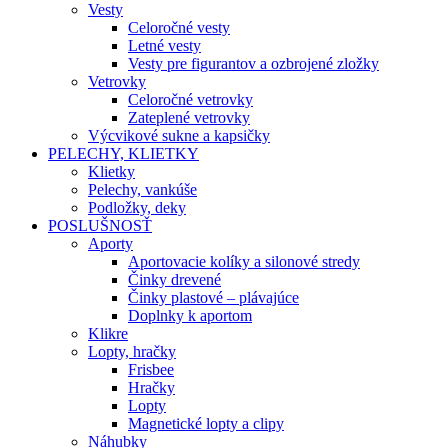
Vesty
Celoročné vesty
Letné vesty
Vesty pre figurantov a ozbrojené zložky
Vetrovky
Celoročné vetrovky
Zateplené vetrovky
Výcvikové sukne a kapsičky
PELECHY, KLIETKY
Klietky
Pelechy, vankúše
Podložky, deky
POSLUŠNOSŤ
Aporty
Aportovacie kolíky a silonové stredy
Činky drevené
Činky plastové – plávajúce
Doplnky k aportom
Klikre
Lopty, hračky
Frisbee
Hračky
Lopty
Magnetické lopty a clipy
Náhubky