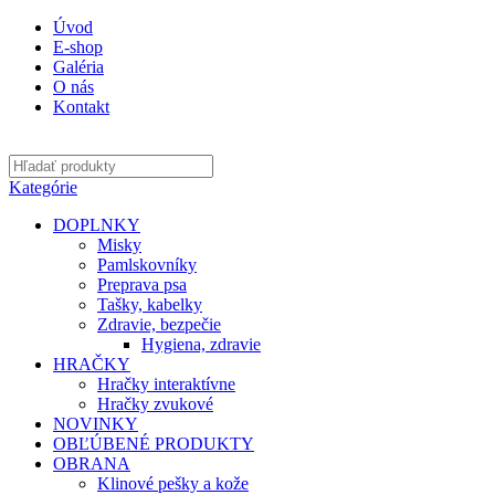
Úvod
E-shop
Galéria
O nás
Kontakt
Kategórie
DOPLNKY
Misky
Pamlskovníky
Preprava psa
Tašky, kabelky
Zdravie, bezpečie
Hygiena, zdravie
HRAČKY
Hračky interaktívne
Hračky zvukové
NOVINKY
OBĽÚBENÉ PRODUKTY
OBRANA
Klinové pešky a kože