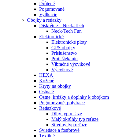
Drôtené
Pogumované
Vytĺkacie
Obojky a retiazky
Diskrétne – Neck-Tech
Neck-Tech Fun
Elektronické
Elektronické ploty
GPS obojky
Príslušenstvo
Proti štekaniu
Vibračné výcvikové
Výcvikové
HEXA
Kožené
Kryty na obojky
Ostnaté
Ostne, krúžky a doplnky k obojkom
Pogumované, polytrace
Retiazkové
Dlhý typ reťaze
Malý okrúhly typ reťaze
Stredný typ reťaze
Svietiace a fosforové
Textilné