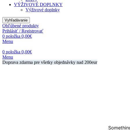
VÝŽIVOVÉ DOPLNKY
Výživové doplnky
Vyhľadávanie
Obľúbené produkty
Prihlásiť / Registrovať
0
položka
0,00
€
Menu
0
položka
0,00
€
Menu
Doprava zdarma pre všetky objednávky nad 200eur
Something