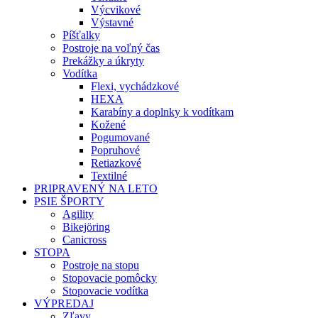
Výcvikové
Výstavné
Píšťalky
Postroje na voľný čas
Prekážky a úkryty
Vodítka
Flexi, vychádzkové
HEXA
Karabíny a doplnky k vodítkam
Kožené
Pogumované
Popruhové
Retiazkové
Textilné
PRIPRAVENÝ NA LETO
PSIE ŠPORTY
Agility
Bikejöring
Canicross
STOPA
Postroje na stopu
Stopovacie pomôcky
Stopovacie vodítka
VÝPREDAJ
Zľavy