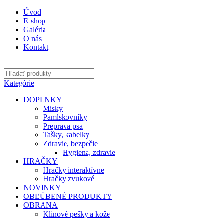
Úvod
E-shop
Galéria
O nás
Kontakt
Kategórie
DOPLNKY
Misky
Pamlskovníky
Preprava psa
Tašky, kabelky
Zdravie, bezpečie
Hygiena, zdravie
HRAČKY
Hračky interaktívne
Hračky zvukové
NOVINKY
OBĽÚBENÉ PRODUKTY
OBRANA
Klinové pešky a kože