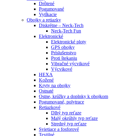
Drôtené
Pogumované
Vytĺkacie
Obojky a retiazky
Diskrétne – Neck-Tech
Neck-Tech Fun
Elektronické
Elektronické ploty
GPS obojky
Príslušenstvo
Proti štekaniu
Vibračné výcvikové
Výcvikové
HEXA
Kožené
Kryty na obojky
Ostnaté
Ostne, krúžky a doplnky k obojkom
Pogumované, polytrace
Retiazkové
Dlhý typ reťaze
Malý okrúhly typ reťaze
Stredný typ reťaze
Svietiace a fosforové
Textilné