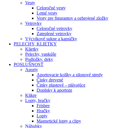
Vesty
Celoročné vesty
Letné vesty
Vesty pre figurantov a ozbrojené zložky
Vetrovky
Celoročné vetrovky
Zateplené vetrovky
Výcvikové sukne a kapsičky
PELECHY, KLIETKY
Klietky
Pelechy, vankúše
Podložky, deky
POSLUŠNOSŤ
Aporty
Aportovacie kolíky a silonové stredy
Činky drevené
Činky plastové – plávajúce
Doplnky k aportom
Klikre
Lopty, hračky
Frisbee
Hračky
Lopty
Magnetické lopty a clipy
Náhubky