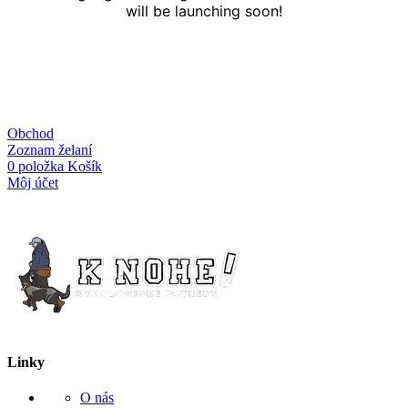
will be launching soon!
Obchod
Zoznam želaní
0
položka
Košík
Môj účet
Linky
O nás