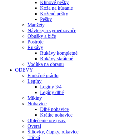
Klinové pešky
Koža na kúsanie
Kožené pešky
Pešky
Manžety
Návleky a vymedzovače
Obušky a biče
Postroje
Rukávy
Rukávy kompletné
Rukávy skrátené
Vodítka na obranu
ODEVY
Funkčné prádlo
Legíny
Legíny 3/4
Legíny dlhé
Mikiny
Nohavice
Dlhé nohavice
Krátke nohavice
Oblečenie pre psov
Overal
Šiltovky, čiapky, rukavice
Tričká