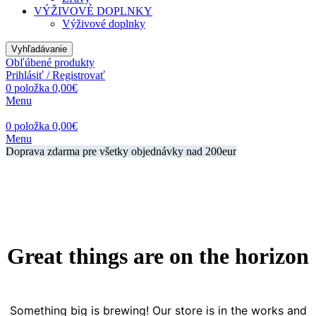
VÝŽIVOVÉ DOPLNKY
Výživové doplnky
Vyhľadávanie
Obľúbené produkty
Prihlásiť / Registrovať
0
položka
0,00
€
Menu
0
položka
0,00
€
Menu
Doprava zdarma pre všetky objednávky nad 200eur
Great things are on the horizon
Something big is brewing! Our store is in the works and