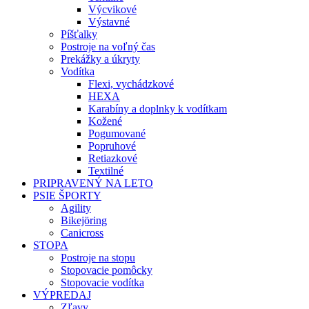
Výcvikové
Výstavné
Píšťalky
Postroje na voľný čas
Prekážky a úkryty
Vodítka
Flexi, vychádzkové
HEXA
Karabíny a doplnky k vodítkam
Kožené
Pogumované
Popruhové
Retiazkové
Textilné
PRIPRAVENÝ NA LETO
PSIE ŠPORTY
Agility
Bikejöring
Canicross
STOPA
Postroje na stopu
Stopovacie pomôcky
Stopovacie vodítka
VÝPREDAJ
Zľavy