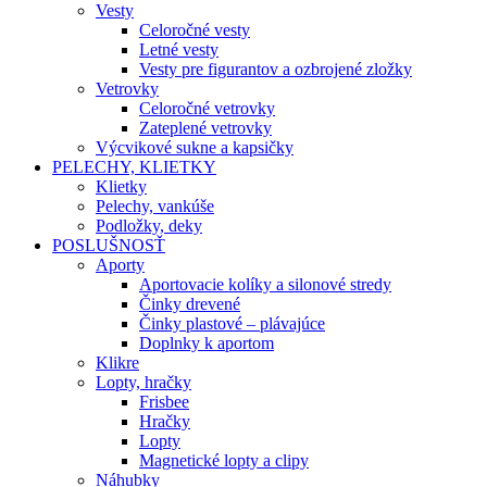
Vesty
Celoročné vesty
Letné vesty
Vesty pre figurantov a ozbrojené zložky
Vetrovky
Celoročné vetrovky
Zateplené vetrovky
Výcvikové sukne a kapsičky
PELECHY, KLIETKY
Klietky
Pelechy, vankúše
Podložky, deky
POSLUŠNOSŤ
Aporty
Aportovacie kolíky a silonové stredy
Činky drevené
Činky plastové – plávajúce
Doplnky k aportom
Klikre
Lopty, hračky
Frisbee
Hračky
Lopty
Magnetické lopty a clipy
Náhubky