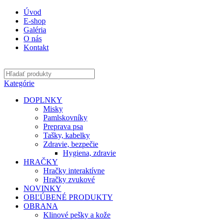
Úvod
E-shop
Galéria
O nás
Kontakt
Kategórie
DOPLNKY
Misky
Pamlskovníky
Preprava psa
Tašky, kabelky
Zdravie, bezpečie
Hygiena, zdravie
HRAČKY
Hračky interaktívne
Hračky zvukové
NOVINKY
OBĽÚBENÉ PRODUKTY
OBRANA
Klinové pešky a kože