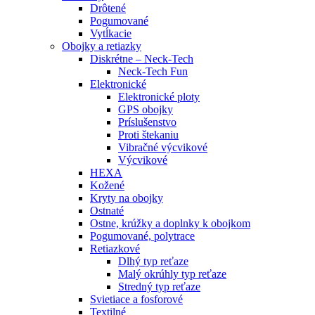
Drôtené
Pogumované
Vytĺkacie
Obojky a retiazky
Diskrétne – Neck-Tech
Neck-Tech Fun
Elektronické
Elektronické ploty
GPS obojky
Príslušenstvo
Proti štekaniu
Vibračné výcvikové
Výcvikové
HEXA
Kožené
Kryty na obojky
Ostnaté
Ostne, krúžky a doplnky k obojkom
Pogumované, polytrace
Retiazkové
Dlhý typ reťaze
Malý okrúhly typ reťaze
Stredný typ reťaze
Svietiace a fosforové
Textilné