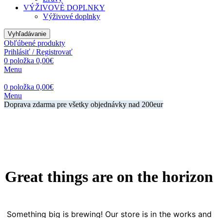
VÝŽIVOVÉ DOPLNKY
Výživové doplnky
Vyhľadávanie
Obľúbené produkty
Prihlásiť / Registrovať
0
položka
0,00
€
Menu
0
položka
0,00
€
Menu
Doprava zdarma pre všetky objednávky nad 200eur
Great things are on the horizon
Something big is brewing! Our store is in the works and