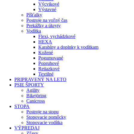
Výcvikové
Výstavné
Píšťalky
Postroje na voľný čas
Prekážky a úkryty
Vodítka
Flexi, vychádzkové
HEXA
Karabíny a doplnky k vodítkam
Kožené
Pogumované
Popruhové
Retiazkové
Textilné
PRIPRAVENÝ NA LETO
PSIE ŠPORTY
Agility
Bikejöring
Canicross
STOPA
Postroje na stopu
Stopovacie pomôcky
Stopovacie vodítka
VÝPREDAJ
Zľavy