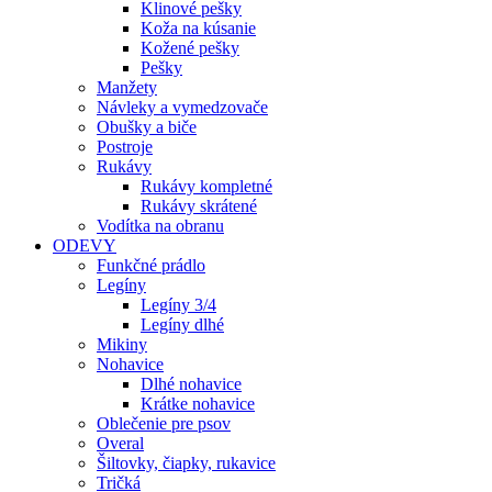
Klinové pešky
Koža na kúsanie
Kožené pešky
Pešky
Manžety
Návleky a vymedzovače
Obušky a biče
Postroje
Rukávy
Rukávy kompletné
Rukávy skrátené
Vodítka na obranu
ODEVY
Funkčné prádlo
Legíny
Legíny 3/4
Legíny dlhé
Mikiny
Nohavice
Dlhé nohavice
Krátke nohavice
Oblečenie pre psov
Overal
Šiltovky, čiapky, rukavice
Tričká