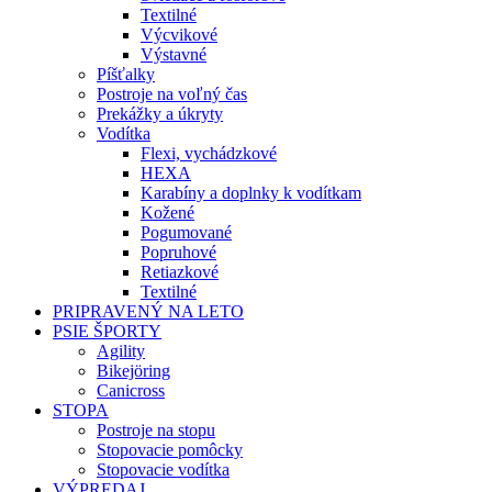
Textilné
Výcvikové
Výstavné
Píšťalky
Postroje na voľný čas
Prekážky a úkryty
Vodítka
Flexi, vychádzkové
HEXA
Karabíny a doplnky k vodítkam
Kožené
Pogumované
Popruhové
Retiazkové
Textilné
PRIPRAVENÝ NA LETO
PSIE ŠPORTY
Agility
Bikejöring
Canicross
STOPA
Postroje na stopu
Stopovacie pomôcky
Stopovacie vodítka
VÝPREDAJ