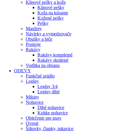
Klinové pešky a kože
Klinové pešky
Koža na kúsanie
Kožené pešky
Pešky
Manžety
Návleky a vymedzovače
Obušky a biče
Postroje
Rukávy
Rukávy kompletné
Rukávy skrátené
Vodítka na obranu
ODEVY
Funkčné prádlo
Legíny
Legíny 3/4
Legíny dlhé
Mikiny
Nohavice
Dlhé nohavice
Krátke nohavice
Oblečenie pre psov
Overal
Šiltovky, čiapky, rukavice