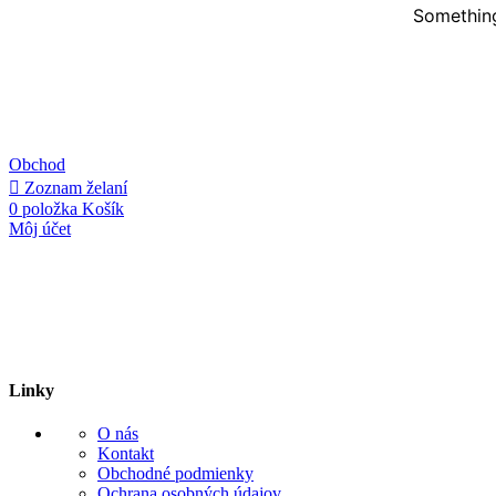
Something
Obchod
Zoznam želaní
0
položka
Košík
Môj účet
Linky
O nás
Kontakt
Obchodné podmienky
Ochrana osobných údajov