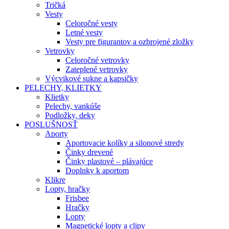
Tričká
Vesty
Celoročné vesty
Letné vesty
Vesty pre figurantov a ozbrojené zložky
Vetrovky
Celoročné vetrovky
Zateplené vetrovky
Výcvikové sukne a kapsičky
PELECHY, KLIETKY
Klietky
Pelechy, vankúše
Podložky, deky
POSLUŠNOSŤ
Aporty
Aportovacie kolíky a silonové stredy
Činky drevené
Činky plastové – plávajúce
Doplnky k aportom
Klikre
Lopty, hračky
Frisbee
Hračky
Lopty
Magnetické lopty a clipy