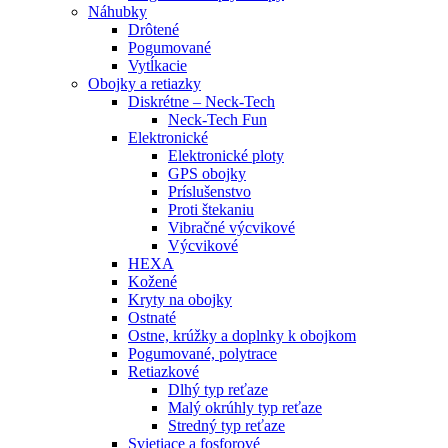
Náhubky
Drôtené
Pogumované
Vytĺkacie
Obojky a retiazky
Diskrétne – Neck-Tech
Neck-Tech Fun
Elektronické
Elektronické ploty
GPS obojky
Príslušenstvo
Proti štekaniu
Vibračné výcvikové
Výcvikové
HEXA
Kožené
Kryty na obojky
Ostnaté
Ostne, krúžky a doplnky k obojkom
Pogumované, polytrace
Retiazkové
Dlhý typ reťaze
Malý okrúhly typ reťaze
Stredný typ reťaze
Svietiace a fosforové