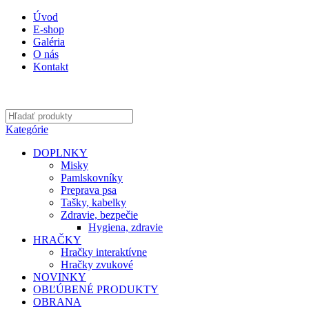
Úvod
E-shop
Galéria
O nás
Kontakt
Kategórie
DOPLNKY
Misky
Pamlskovníky
Preprava psa
Tašky, kabelky
Zdravie, bezpečie
Hygiena, zdravie
HRAČKY
Hračky interaktívne
Hračky zvukové
NOVINKY
OBĽÚBENÉ PRODUKTY
OBRANA