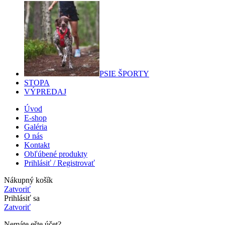
PSIE ŠPORTY
STOPA
VÝPREDAJ
Úvod
E-shop
Galéria
O nás
Kontakt
Obľúbené produkty
Prihlásiť / Registrovať
Nákupný košík
Zatvoriť
Prihlásiť sa
Zatvoriť
Nemáte ešte účet?