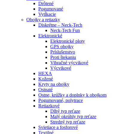
Drôtené
Pogumované
Vytĺkacie
Obojky a retiazky
Diskrétne – Neck-Tech
Neck-Tech Fun
Elektronické
Elektronické ploty
GPS obojky
Príslušenstvo
Proti štekaniu
Vibračné výcvikové
Výcvikové
HEXA
Kožené
Kryty na obojky
Ostnaté
Ostne, krúžky a doplnky k obojkom
Pogumované, polytrace
Retiazkové
Dlhý typ reťaze
Malý okrúhly typ reťaze
Stredný typ reťaze
Svietiace a fosforové
Textilné