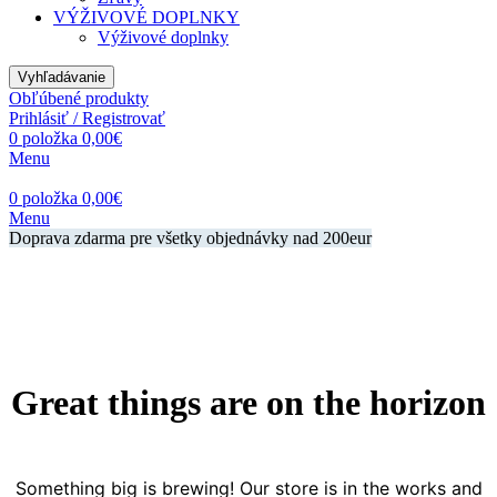
VÝŽIVOVÉ DOPLNKY
Výživové doplnky
Vyhľadávanie
Obľúbené produkty
Prihlásiť / Registrovať
0
položka
0,00
€
Menu
0
položka
0,00
€
Menu
Doprava zdarma pre všetky objednávky nad 200eur
Great things are on the horizon
Something big is brewing! Our store is in the works and