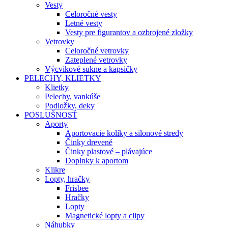
Vesty
Celoročné vesty
Letné vesty
Vesty pre figurantov a ozbrojené zložky
Vetrovky
Celoročné vetrovky
Zateplené vetrovky
Výcvikové sukne a kapsičky
PELECHY, KLIETKY
Klietky
Pelechy, vankúše
Podložky, deky
POSLUŠNOSŤ
Aporty
Aportovacie kolíky a silonové stredy
Činky drevené
Činky plastové – plávajúce
Doplnky k aportom
Klikre
Lopty, hračky
Frisbee
Hračky
Lopty
Magnetické lopty a clipy
Náhubky