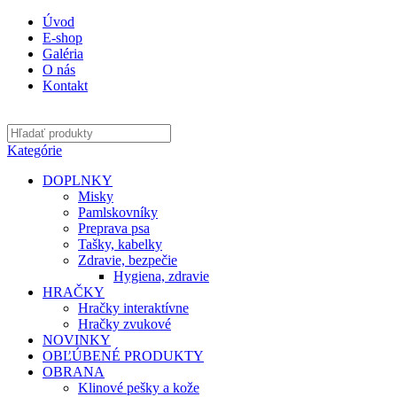
Úvod
E-shop
Galéria
O nás
Kontakt
Kategórie
DOPLNKY
Misky
Pamlskovníky
Preprava psa
Tašky, kabelky
Zdravie, bezpečie
Hygiena, zdravie
HRAČKY
Hračky interaktívne
Hračky zvukové
NOVINKY
OBĽÚBENÉ PRODUKTY
OBRANA
Klinové pešky a kože