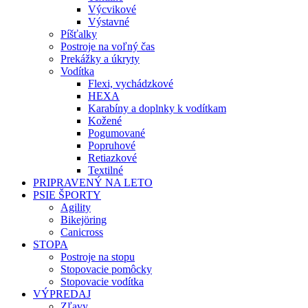
Výcvikové
Výstavné
Píšťalky
Postroje na voľný čas
Prekážky a úkryty
Vodítka
Flexi, vychádzkové
HEXA
Karabíny a doplnky k vodítkam
Kožené
Pogumované
Popruhové
Retiazkové
Textilné
PRIPRAVENÝ NA LETO
PSIE ŠPORTY
Agility
Bikejöring
Canicross
STOPA
Postroje na stopu
Stopovacie pomôcky
Stopovacie vodítka
VÝPREDAJ
Zľavy