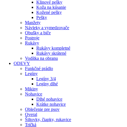
Klinové pešky
Koža na kúsanie
Kožené pešky
Pešky
Manžety
Návleky a vymedzovače
Obušky a biče
Postroje
Rukávy
Rukávy kompletné
Rukávy skrátené
Vodítka na obranu
ODEVY
Funkčné prádlo
Legíny
Legíny 3/4
Legíny dlhé
Mikiny
Nohavice
Dlhé nohavice
Krátke nohavice
Oblečenie pre psov
Overal
Šiltovky, čiapky, rukavice
Tričká