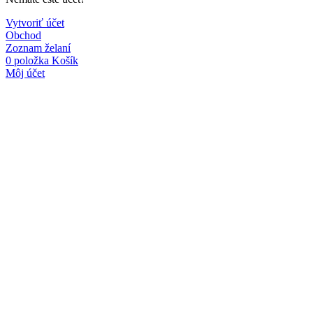
Vytvoriť účet
Obchod
Zoznam želaní
0
položka
Košík
Môj účet