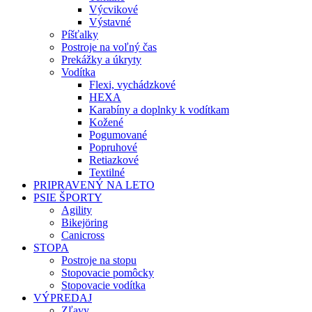
Výcvikové
Výstavné
Píšťalky
Postroje na voľný čas
Prekážky a úkryty
Vodítka
Flexi, vychádzkové
HEXA
Karabíny a doplnky k vodítkam
Kožené
Pogumované
Popruhové
Retiazkové
Textilné
PRIPRAVENÝ NA LETO
PSIE ŠPORTY
Agility
Bikejöring
Canicross
STOPA
Postroje na stopu
Stopovacie pomôcky
Stopovacie vodítka
VÝPREDAJ
Zľavy