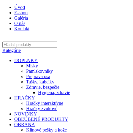
Úvod
E-shop
Galéria
O nás
Kontakt
Kategórie
DOPLNKY
Misky
Pamlskovníky
Preprava psa
Tašky, kabelky
Zdravie, bezpečie
Hygiena, zdravie
HRAČKY
Hračky interaktívne
Hračky zvukové
NOVINKY
OBĽÚBENÉ PRODUKTY
OBRANA
Klinové pešky a kože