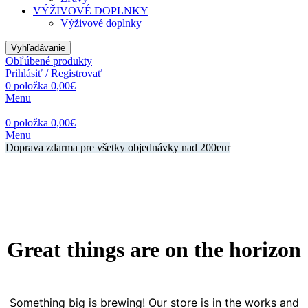
VÝŽIVOVÉ DOPLNKY
Výživové doplnky
Vyhľadávanie
Obľúbené produkty
Prihlásiť / Registrovať
0
položka
0,00
€
Menu
0
položka
0,00
€
Menu
Doprava zdarma pre všetky objednávky nad 200eur
Great things are on the horizon
Something big is brewing! Our store is in the works and