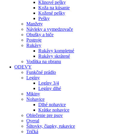
Klinové pešky
Koža na kúsanie
Kožené pešky
Pešky
Manžety
Návleky a vymedzovače
Obušky a biče
Postroje
Rukávy
Rukávy kompletné
Rukávy skrátené
Vodítka na obranu
ODEVY
Funkčné prádlo
Legíny
Legíny 3/4
Legíny dlhé
Mikiny
Nohavice
Dlhé nohavice
Krátke nohavice
Oblečenie pre psov
Overal
Šiltovky, čiapky, rukavice
Tričká