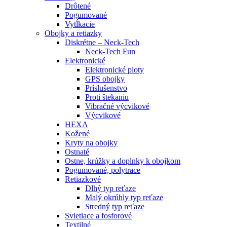
Drôtené
Pogumované
Vytĺkacie
Obojky a retiazky
Diskrétne – Neck-Tech
Neck-Tech Fun
Elektronické
Elektronické ploty
GPS obojky
Príslušenstvo
Proti štekaniu
Vibračné výcvikové
Výcvikové
HEXA
Kožené
Kryty na obojky
Ostnaté
Ostne, krúžky a doplnky k obojkom
Pogumované, polytrace
Retiazkové
Dlhý typ reťaze
Malý okrúhly typ reťaze
Stredný typ reťaze
Svietiace a fosforové
Textilné