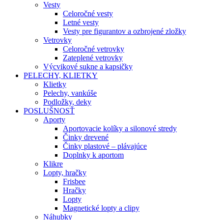
Vesty
Celoročné vesty
Letné vesty
Vesty pre figurantov a ozbrojené zložky
Vetrovky
Celoročné vetrovky
Zateplené vetrovky
Výcvikové sukne a kapsičky
PELECHY, KLIETKY
Klietky
Pelechy, vankúše
Podložky, deky
POSLUŠNOSŤ
Aporty
Aportovacie kolíky a silonové stredy
Činky drevené
Činky plastové – plávajúce
Doplnky k aportom
Klikre
Lopty, hračky
Frisbee
Hračky
Lopty
Magnetické lopty a clipy
Náhubky