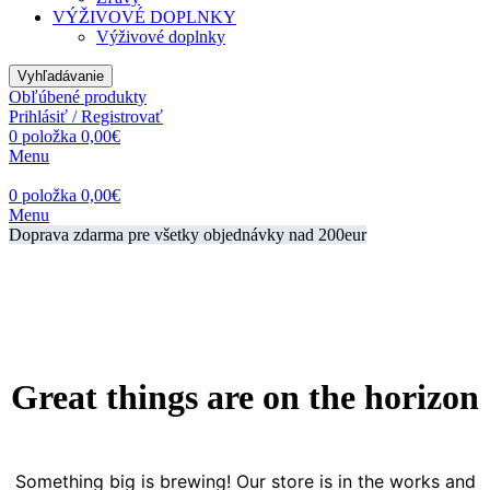
VÝŽIVOVÉ DOPLNKY
Výživové doplnky
Vyhľadávanie
Obľúbené produkty
Prihlásiť / Registrovať
0
položka
0,00
€
Menu
0
položka
0,00
€
Menu
Doprava zdarma pre všetky objednávky nad 200eur
Great things are on the horizon
Something big is brewing! Our store is in the works and