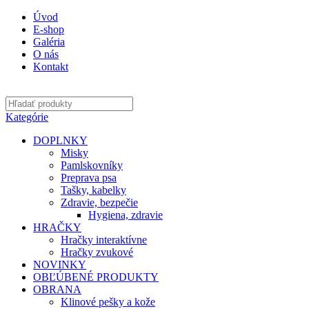
Úvod
E-shop
Galéria
O nás
Kontakt
Kategórie
DOPLNKY
Misky
Pamlskovníky
Preprava psa
Tašky, kabelky
Zdravie, bezpečie
Hygiena, zdravie
HRAČKY
Hračky interaktívne
Hračky zvukové
NOVINKY
OBĽÚBENÉ PRODUKTY
OBRANA
Klinové pešky a kože