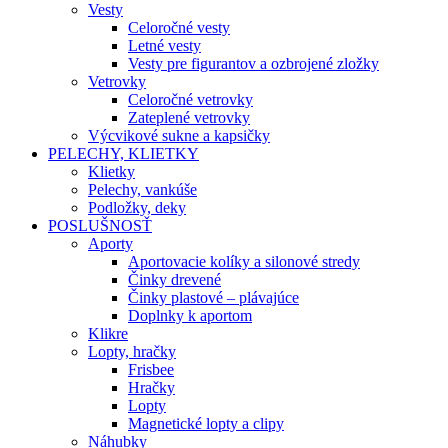
Vesty
Celoročné vesty
Letné vesty
Vesty pre figurantov a ozbrojené zložky
Vetrovky
Celoročné vetrovky
Zateplené vetrovky
Výcvikové sukne a kapsičky
PELECHY, KLIETKY
Klietky
Pelechy, vankúše
Podložky, deky
POSLUŠNOSŤ
Aporty
Aportovacie kolíky a silonové stredy
Činky drevené
Činky plastové – plávajúce
Doplnky k aportom
Klikre
Lopty, hračky
Frisbee
Hračky
Lopty
Magnetické lopty a clipy
Náhubky