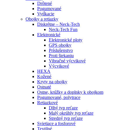
Drôtené
Pogumované
Vytĺkacie
Obojky a retiazky
Diskrétne – Neck-Tech
Neck-Tech Fun
Elektronické
Elektronické ploty
GPS obojky
Príslušenstvo
Proti štekaniu
Vibračné výcvikové
Výcvikové
HEXA
Kožené
Kryty na obojky
Ostnaté
Ostne, krúžky a doplnky k obojkom
Pogumované, polytrace
Retiazkové
Dlhý typ reťaze
Malý okrúhly typ reťaze
Stredný typ reťaze
Svietiace a fosforové
Textilné