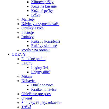
Klinové pešky
Koža na kúsanie
Kožené pešky
Pešky
Manžety
Návleky a vymedzovače
Obušky a biče
Postroje
Rukávy
Rukávy kompletné
Rukávy skrátené
Vodítka na obranu
ODEVY
Funkčné prádlo
Legíny
Legíny 3/4
Legíny dlhé
Mikiny
Nohavice
Dlhé nohavice
Krátke nohavice
Oblečenie pre psov
Overal
Šiltovky, čiapky, rukavice
Tričká