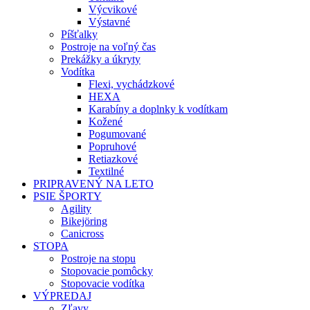
Výcvikové
Výstavné
Píšťalky
Postroje na voľný čas
Prekážky a úkryty
Vodítka
Flexi, vychádzkové
HEXA
Karabíny a doplnky k vodítkam
Kožené
Pogumované
Popruhové
Retiazkové
Textilné
PRIPRAVENÝ NA LETO
PSIE ŠPORTY
Agility
Bikejöring
Canicross
STOPA
Postroje na stopu
Stopovacie pomôcky
Stopovacie vodítka
VÝPREDAJ
Zľavy