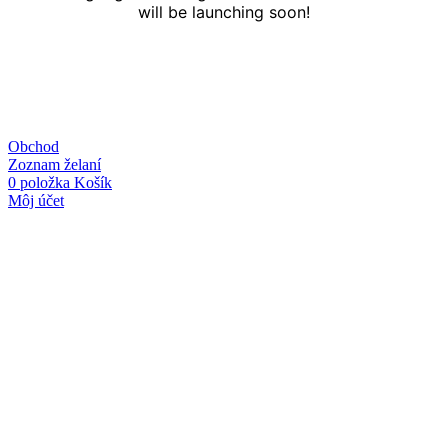
will be launching soon!
Obchod
Zoznam želaní
0
položka
Košík
Môj účet
Linky
O nás
Kontakt
Obchodné podmienky
Ochrana osobných údajov
Kategórie