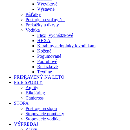
Výcvikové
Výstavné
Píšťalky
Postroje na voľný čas
Prekážky a úkryty
Vodítka
Flexi, vychádzkové
HEXA
Karabíny a doplnky k vodítkam
Kožené
Pogumované
Popruhové
Retiazkové
Textilné
PRIPRAVENÝ NA LETO
PSIE ŠPORTY
Agility
Bikejöring
Canicross
STOPA
Postroje na stopu
Stopovacie pomôcky
Stopovacie vodítka
VÝPREDAJ
Zľavy