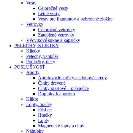
Vesty
Celoročné vesty
Letné vesty
Vesty pre figurantov a ozbrojené zložky
Vetrovky
Celoročné vetrovky
Zateplené vetrovky
Výcvikové sukne a kapsičky
PELECHY, KLIETKY
Klietky
Pelechy, vankúše
Podložky, deky
POSLUŠNOSŤ
Aporty
Aportovacie kolíky a silonové stredy
Činky drevené
Činky plastové – plávajúce
Doplnky k aportom
Klikre
Lopty, hračky
Frisbee
Hračky
Lopty
Magnetické lopty a clipy
Náhubky