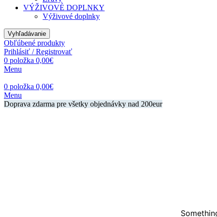
VÝŽIVOVÉ DOPLNKY
Výživové doplnky
Vyhľadávanie
Obľúbené produkty
Prihlásiť / Registrovať
0
položka
0,00
€
Menu
0
položka
0,00
€
Menu
Doprava zdarma pre všetky objednávky nad 200eur
Something