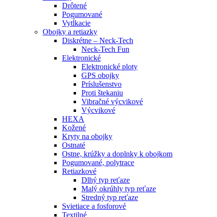
Drôtené
Pogumované
Vytĺkacie
Obojky a retiazky
Diskrétne – Neck-Tech
Neck-Tech Fun
Elektronické
Elektronické ploty
GPS obojky
Príslušenstvo
Proti štekaniu
Vibračné výcvikové
Výcvikové
HEXA
Kožené
Kryty na obojky
Ostnaté
Ostne, krúžky a doplnky k obojkom
Pogumované, polytrace
Retiazkové
Dlhý typ reťaze
Malý okrúhly typ reťaze
Stredný typ reťaze
Svietiace a fosforové
Textilné