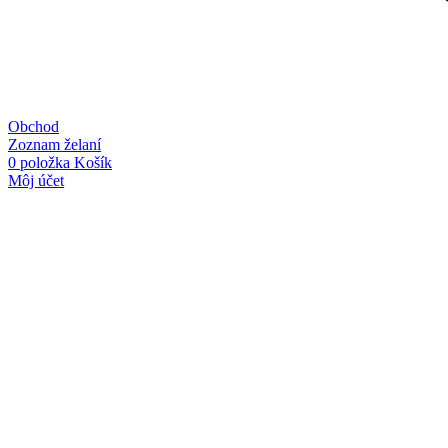
Obchod
Zoznam želaní
0
položka
Košík
Môj účet
Linky
Kategórie
O nás
PS
Kontakt
P
Obchodné podmienky
O
Ochrana osobných údajov
O