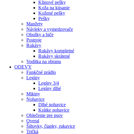
Klinové pešky
Koža na kúsanie
Kožené pešky
Pešky
Manžety
Návleky a vymedzovače
Obušky a biče
Postroje
Rukávy
Rukávy kompletné
Rukávy skrátené
Vodítka na obranu
ODEVY
Funkčné prádlo
Legíny
Legíny 3/4
Legíny dlhé
Mikiny
Nohavice
Dlhé nohavice
Krátke nohavice
Oblečenie pre psov
Overal
Šiltovky, čiapky, rukavice
Tričká