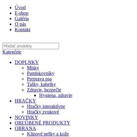
Úvod
E-shop
Galéria
O nás
Kontakt
Kategórie
DOPLNKY
Misky
Pamlskovníky
Preprava psa
Tašky, kabelky
Zdravie, bezpečie
Hygiena, zdravie
HRAČKY
Hračky interaktívne
Hračky zvukové
NOVINKY
OBĽÚBENÉ PRODUKTY
OBRANA
Klinové pešky a kože