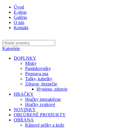
Úvod
E-shop
Galéria
O nás
Kontakt
Kategórie
DOPLNKY
Misky
Pamlskovníky
Preprava psa
Tašky, kabelky
Zdravie, bezpečie
Hygiena, zdravie
HRAČKY
Hračky interaktívne
Hračky zvukové
NOVINKY
OBĽÚBENÉ PRODUKTY
OBRANA
Klinové pešky a kože