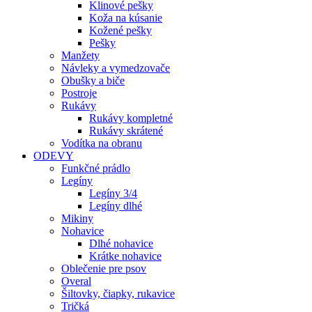
Klinové pešky
Koža na kúsanie
Kožené pešky
Pešky
Manžety
Návleky a vymedzovače
Obušky a biče
Postroje
Rukávy
Rukávy kompletné
Rukávy skrátené
Vodítka na obranu
ODEVY
Funkčné prádlo
Legíny
Legíny 3/4
Legíny dlhé
Mikiny
Nohavice
Dlhé nohavice
Krátke nohavice
Oblečenie pre psov
Overal
Šiltovky, čiapky, rukavice
Tričká