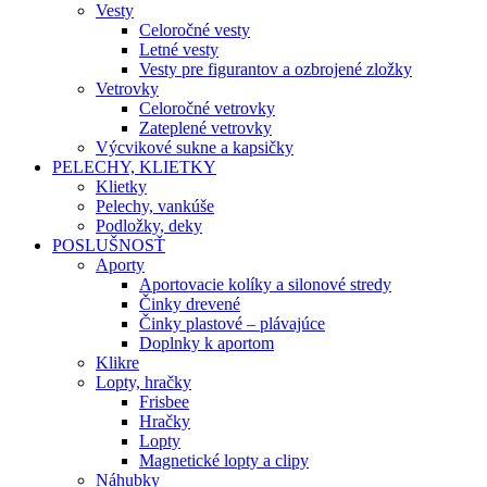
Vesty
Celoročné vesty
Letné vesty
Vesty pre figurantov a ozbrojené zložky
Vetrovky
Celoročné vetrovky
Zateplené vetrovky
Výcvikové sukne a kapsičky
PELECHY, KLIETKY
Klietky
Pelechy, vankúše
Podložky, deky
POSLUŠNOSŤ
Aporty
Aportovacie kolíky a silonové stredy
Činky drevené
Činky plastové – plávajúce
Doplnky k aportom
Klikre
Lopty, hračky
Frisbee
Hračky
Lopty
Magnetické lopty a clipy
Náhubky