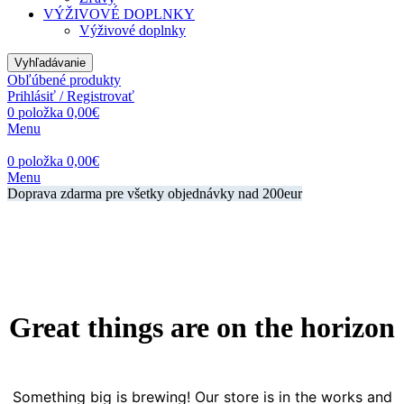
VÝŽIVOVÉ DOPLNKY
Výživové doplnky
Vyhľadávanie
Obľúbené produkty
Prihlásiť / Registrovať
0
položka
0,00
€
Menu
0
položka
0,00
€
Menu
Doprava zdarma pre všetky objednávky nad 200eur
Great things are on the horizon
Something big is brewing! Our store is in the works and