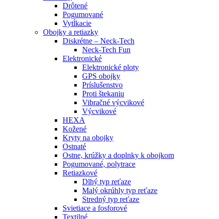
Drôtené
Pogumované
Vytĺkacie
Obojky a retiazky
Diskrétne – Neck-Tech
Neck-Tech Fun
Elektronické
Elektronické ploty
GPS obojky
Príslušenstvo
Proti štekaniu
Vibračné výcvikové
Výcvikové
HEXA
Kožené
Kryty na obojky
Ostnaté
Ostne, krúžky a doplnky k obojkom
Pogumované, polytrace
Retiazkové
Dlhý typ reťaze
Malý okrúhly typ reťaze
Stredný typ reťaze
Svietiace a fosforové
Textilné