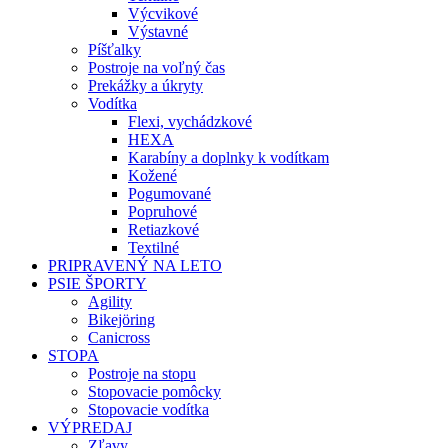
Výcvikové
Výstavné
Píšťalky
Postroje na voľný čas
Prekážky a úkryty
Vodítka
Flexi, vychádzkové
HEXA
Karabíny a doplnky k vodítkam
Kožené
Pogumované
Popruhové
Retiazkové
Textilné
PRIPRAVENÝ NA LETO
PSIE ŠPORTY
Agility
Bikejöring
Canicross
STOPA
Postroje na stopu
Stopovacie pomôcky
Stopovacie vodítka
VÝPREDAJ
Zľavy