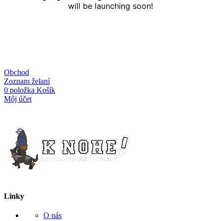
will be launching soon!
Obchod
Zoznam želaní
0
položka
Košík
Môj účet
Linky
O nás