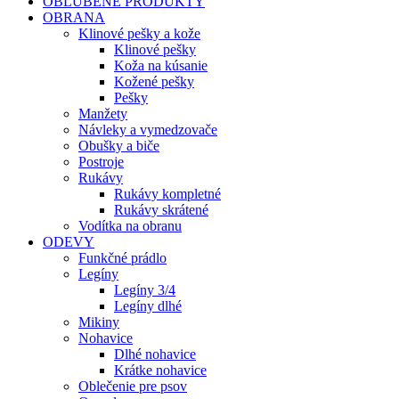
OBĽÚBENÉ PRODUKTY
OBRANA
Klinové pešky a kože
Klinové pešky
Koža na kúsanie
Kožené pešky
Pešky
Manžety
Návleky a vymedzovače
Obušky a biče
Postroje
Rukávy
Rukávy kompletné
Rukávy skrátené
Vodítka na obranu
ODEVY
Funkčné prádlo
Legíny
Legíny 3/4
Legíny dlhé
Mikiny
Nohavice
Dlhé nohavice
Krátke nohavice
Oblečenie pre psov