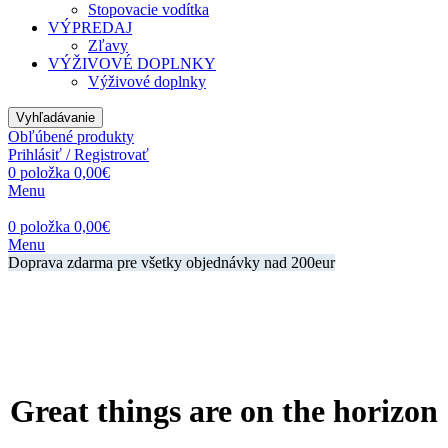
Stopovacie vodítka
VÝPREDAJ
Zľavy
VÝŽIVOVÉ DOPLNKY
Výživové doplnky
Vyhľadávanie
Obľúbené produkty
Prihlásiť / Registrovať
0
položka
0,00
€
Menu
0
položka
0,00
€
Menu
Doprava zdarma pre všetky objednávky nad 200eur
Great things are on the horizon