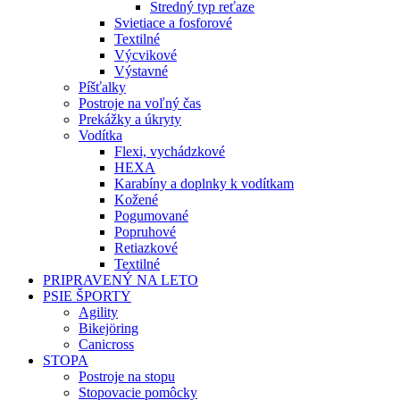
Stredný typ reťaze
Svietiace a fosforové
Textilné
Výcvikové
Výstavné
Píšťalky
Postroje na voľný čas
Prekážky a úkryty
Vodítka
Flexi, vychádzkové
HEXA
Karabíny a doplnky k vodítkam
Kožené
Pogumované
Popruhové
Retiazkové
Textilné
PRIPRAVENÝ NA LETO
PSIE ŠPORTY
Agility
Bikejöring
Canicross
STOPA
Postroje na stopu
Stopovacie pomôcky