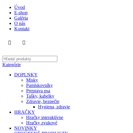
Úvod
E-shop
Galéria
O nás
Kontakt
Kategórie
DOPLNKY
Misky
Pamlskovníky
Preprava psa
Tašky, kabelky
Zdravie, bezpečie
Hygiena, zdravie
HRAČKY
Hračky interaktívne
Hračky zvukové
NOVINKY