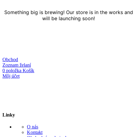
Something big is brewing! Our store is in the works and
will be launching soon!
Obchod
Zoznam želaní
0
položka
Košík
Môj účet
Linky
O nás
Kontakt