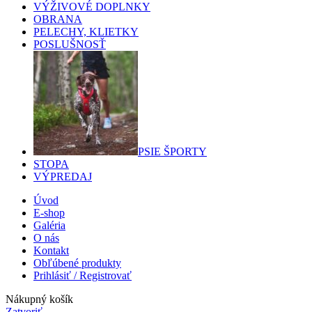
VÝŽIVOVÉ DOPLNKY
OBRANA
PELECHY, KLIETKY
POSLUŠNOSŤ
PSIE ŠPORTY
STOPA
VÝPREDAJ
Úvod
E-shop
Galéria
O nás
Kontakt
Obľúbené produkty
Prihlásiť / Registrovať
Nákupný košík
Zatvoriť