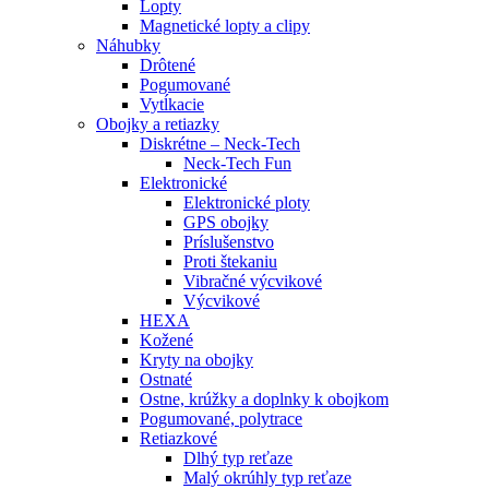
Lopty
Magnetické lopty a clipy
Náhubky
Drôtené
Pogumované
Vytĺkacie
Obojky a retiazky
Diskrétne – Neck-Tech
Neck-Tech Fun
Elektronické
Elektronické ploty
GPS obojky
Príslušenstvo
Proti štekaniu
Vibračné výcvikové
Výcvikové
HEXA
Kožené
Kryty na obojky
Ostnaté
Ostne, krúžky a doplnky k obojkom
Pogumované, polytrace
Retiazkové
Dlhý typ reťaze
Malý okrúhly typ reťaze