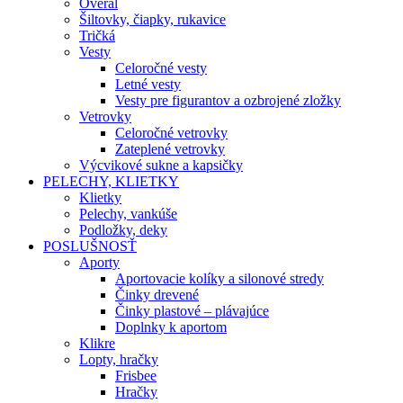
Overal
Šiltovky, čiapky, rukavice
Tričká
Vesty
Celoročné vesty
Letné vesty
Vesty pre figurantov a ozbrojené zložky
Vetrovky
Celoročné vetrovky
Zateplené vetrovky
Výcvikové sukne a kapsičky
PELECHY, KLIETKY
Klietky
Pelechy, vankúše
Podložky, deky
POSLUŠNOSŤ
Aporty
Aportovacie kolíky a silonové stredy
Činky drevené
Činky plastové – plávajúce
Doplnky k aportom
Klikre
Lopty, hračky
Frisbee
Hračky