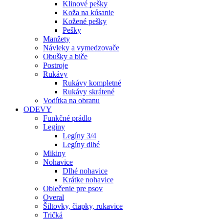
Klinové pešky
Koža na kúsanie
Kožené pešky
Pešky
Manžety
Návleky a vymedzovače
Obušky a biče
Postroje
Rukávy
Rukávy kompletné
Rukávy skrátené
Vodítka na obranu
ODEVY
Funkčné prádlo
Legíny
Legíny 3/4
Legíny dlhé
Mikiny
Nohavice
Dlhé nohavice
Krátke nohavice
Oblečenie pre psov
Overal
Šiltovky, čiapky, rukavice
Tričká