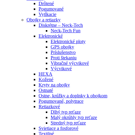
Drôtené
Pogumované
Vytĺkacie
Obojky a retiazky
Diskrétne – Neck-Tech
Neck-Tech Fun
Elektronické
Elektronické ploty
GPS obojky
Príslušenstvo
Proti štekaniu
Vibračné výcvikové
Výcvikové
HEXA
Kožené
Kryty na obojky
Ostnaté
Ostne, krúžky a doplnky k obojkom
Pogumované, polytrace
Retiazkové
Dlhý typ reťaze
Malý okrúhly typ reťaze
Stredný typ reťaze
Svietiace a fosforové
Textilné