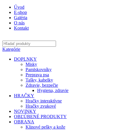
Úvod
E-shop
Galéria
O nás
Kontakt
Kategórie
DOPLNKY
Misky
Pamlskovníky
Preprava psa
Tašky, kabelky
Zdravie, bezpečie
Hygiena, zdravie
HRAČKY
Hračky interaktívne
Hračky zvukové
NOVINKY
OBĽÚBENÉ PRODUKTY
OBRANA
Klinové pešky a kože