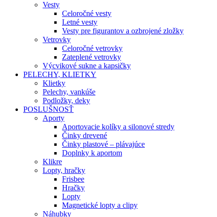
Vesty
Celoročné vesty
Letné vesty
Vesty pre figurantov a ozbrojené zložky
Vetrovky
Celoročné vetrovky
Zateplené vetrovky
Výcvikové sukne a kapsičky
PELECHY, KLIETKY
Klietky
Pelechy, vankúše
Podložky, deky
POSLUŠNOSŤ
Aporty
Aportovacie kolíky a silonové stredy
Činky drevené
Činky plastové – plávajúce
Doplnky k aportom
Klikre
Lopty, hračky
Frisbee
Hračky
Lopty
Magnetické lopty a clipy
Náhubky