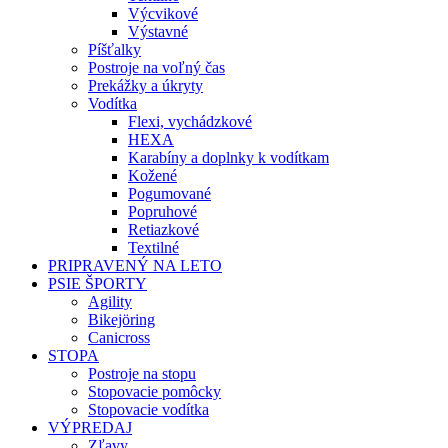
Výcvikové
Výstavné
Píšťalky
Postroje na voľný čas
Prekážky a úkryty
Vodítka
Flexi, vychádzkové
HEXA
Karabíny a doplnky k vodítkam
Kožené
Pogumované
Popruhové
Retiazkové
Textilné
PRIPRAVENÝ NA LETO
PSIE ŠPORTY
Agility
Bikejöring
Canicross
STOPA
Postroje na stopu
Stopovacie pomôcky
Stopovacie vodítka
VÝPREDAJ
Zľavy