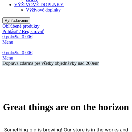
VÝŽIVOVÉ DOPLNKY
Výživové doplnky
Vyhľadávanie
Obľúbené produkty
Prihlásiť / Registrovať
0
položka
0,00
€
Menu
0
položka
0,00
€
Menu
Doprava zdarma pre všetky objednávky nad 200eur
Great things are on the horizon
Something big is brewing! Our store is in the works and