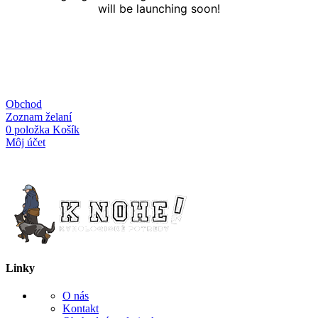
will be launching soon!
Obchod
Zoznam želaní
0
položka
Košík
Môj účet
Linky
O nás
Kontakt