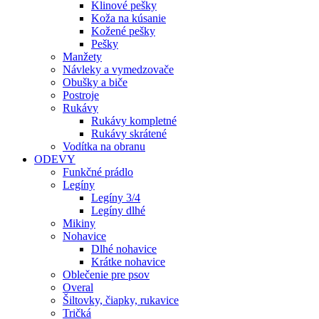
Klinové pešky
Koža na kúsanie
Kožené pešky
Pešky
Manžety
Návleky a vymedzovače
Obušky a biče
Postroje
Rukávy
Rukávy kompletné
Rukávy skrátené
Vodítka na obranu
ODEVY
Funkčné prádlo
Legíny
Legíny 3/4
Legíny dlhé
Mikiny
Nohavice
Dlhé nohavice
Krátke nohavice
Oblečenie pre psov
Overal
Šiltovky, čiapky, rukavice
Tričká