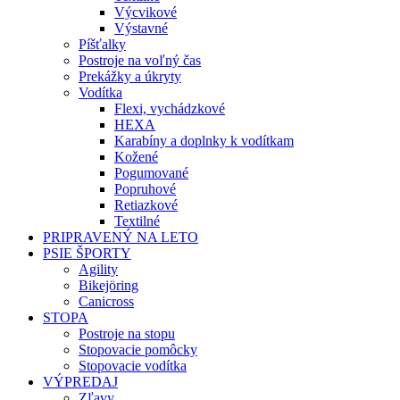
Výcvikové
Výstavné
Píšťalky
Postroje na voľný čas
Prekážky a úkryty
Vodítka
Flexi, vychádzkové
HEXA
Karabíny a doplnky k vodítkam
Kožené
Pogumované
Popruhové
Retiazkové
Textilné
PRIPRAVENÝ NA LETO
PSIE ŠPORTY
Agility
Bikejöring
Canicross
STOPA
Postroje na stopu
Stopovacie pomôcky
Stopovacie vodítka
VÝPREDAJ
Zľavy