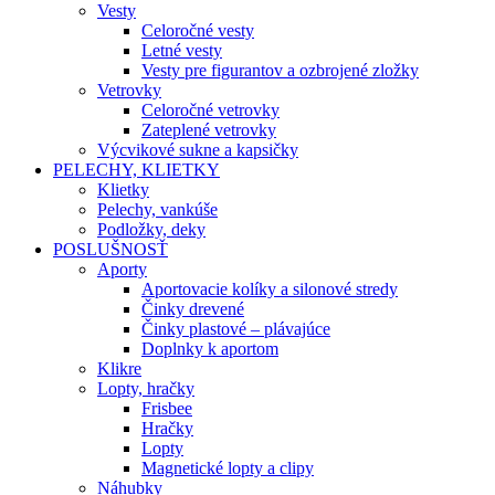
Vesty
Celoročné vesty
Letné vesty
Vesty pre figurantov a ozbrojené zložky
Vetrovky
Celoročné vetrovky
Zateplené vetrovky
Výcvikové sukne a kapsičky
PELECHY, KLIETKY
Klietky
Pelechy, vankúše
Podložky, deky
POSLUŠNOSŤ
Aporty
Aportovacie kolíky a silonové stredy
Činky drevené
Činky plastové – plávajúce
Doplnky k aportom
Klikre
Lopty, hračky
Frisbee
Hračky
Lopty
Magnetické lopty a clipy
Náhubky