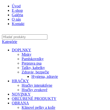
Úvod
E-shop
Galéria
O nás
Kontakt
Kategórie
DOPLNKY
Misky
Pamlskovníky
Preprava psa
Tašky, kabelky
Zdravie, bezpečie
Hygiena, zdravie
HRAČKY
Hračky interaktívne
Hračky zvukové
NOVINKY
OBĽÚBENÉ PRODUKTY
OBRANA
Klinové pešky a kože