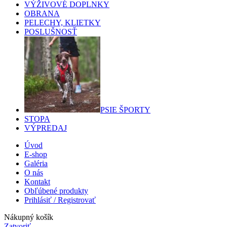
VÝŽIVOVÉ DOPLNKY
OBRANA
PELECHY, KLIETKY
POSLUŠNOSŤ
PSIE ŠPORTY
STOPA
VÝPREDAJ
Úvod
E-shop
Galéria
O nás
Kontakt
Obľúbené produkty
Prihlásiť / Registrovať
Nákupný košík
Zatvoriť