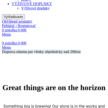
VÝŽIVOVÉ DOPLNKY
Výživové doplnky
Vyhľadávanie
Obľúbené produkty
Prihlásiť / Registrovať
0
položka
0,00
€
Menu
0
položka
0,00
€
Menu
Doprava zdarma pre všetky objednávky nad 200eur
Great things are on the horizon
Something big is brewing! Our store is in the works and