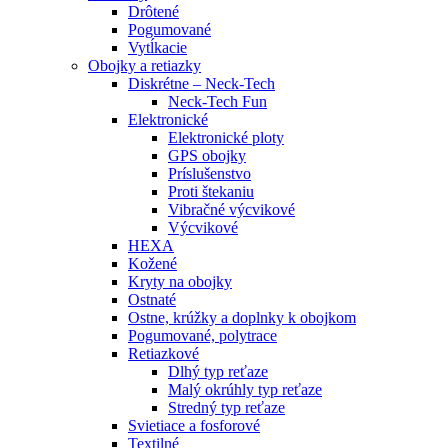
Drôtené
Pogumované
Vytĺkacie
Obojky a retiazky
Diskrétne – Neck-Tech
Neck-Tech Fun
Elektronické
Elektronické ploty
GPS obojky
Príslušenstvo
Proti štekaniu
Vibračné výcvikové
Výcvikové
HEXA
Kožené
Kryty na obojky
Ostnaté
Ostne, krúžky a doplnky k obojkom
Pogumované, polytrace
Retiazkové
Dlhý typ reťaze
Malý okrúhly typ reťaze
Stredný typ reťaze
Svietiace a fosforové
Textilné