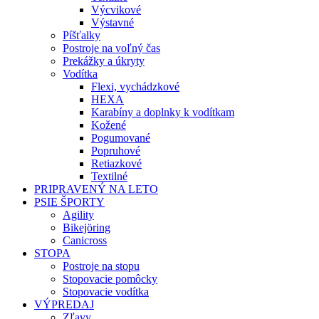
Výcvikové
Výstavné
Píšťalky
Postroje na voľný čas
Prekážky a úkryty
Vodítka
Flexi, vychádzkové
HEXA
Karabíny a doplnky k vodítkam
Kožené
Pogumované
Popruhové
Retiazkové
Textilné
PRIPRAVENÝ NA LETO
PSIE ŠPORTY
Agility
Bikejöring
Canicross
STOPA
Postroje na stopu
Stopovacie pomôcky
Stopovacie vodítka
VÝPREDAJ
Zľavy