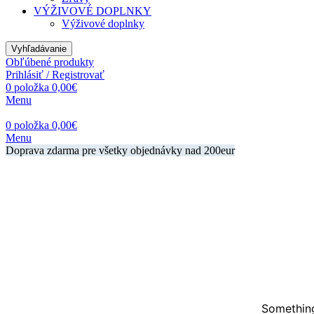
VÝŽIVOVÉ DOPLNKY
Výživové doplnky
Vyhľadávanie
Obľúbené produkty
Prihlásiť / Registrovať
0
položka
0,00
€
Menu
0
položka
0,00
€
Menu
Doprava zdarma pre všetky objednávky nad 200eur
Something