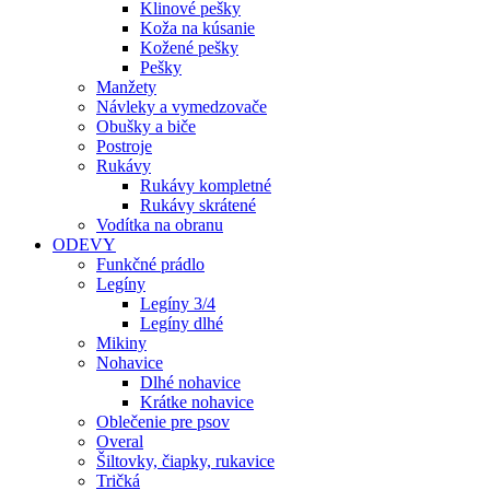
Klinové pešky
Koža na kúsanie
Kožené pešky
Pešky
Manžety
Návleky a vymedzovače
Obušky a biče
Postroje
Rukávy
Rukávy kompletné
Rukávy skrátené
Vodítka na obranu
ODEVY
Funkčné prádlo
Legíny
Legíny 3/4
Legíny dlhé
Mikiny
Nohavice
Dlhé nohavice
Krátke nohavice
Oblečenie pre psov
Overal
Šiltovky, čiapky, rukavice
Tričká