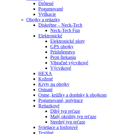
Drôtené
Pogumované
Vytĺkacie
Obojky a retiazky
Diskrétne – Neck-Tech
Neck-Tech Fun
Elektronické
Elektronické ploty
GPS obojky
Príslušenstvo
Proti štekaniu
Vibračné výcvikové
Výcvikové
HEXA
Kožené
Kryty na obojky
Ostnaté
Ostne, krúžky a doplnky k obojkom
Pogumované, polytrace
Retiazkové
Dlhý typ reťaze
Malý okrúhly typ reťaze
Stredný typ reťaze
Svietiace a fosforové
Textilné