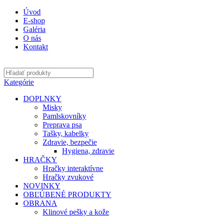
Úvod
E-shop
Galéria
O nás
Kontakt
Kategórie
DOPLNKY
Misky
Pamlskovníky
Preprava psa
Tašky, kabelky
Zdravie, bezpečie
Hygiena, zdravie
HRAČKY
Hračky interaktívne
Hračky zvukové
NOVINKY
OBĽÚBENÉ PRODUKTY
OBRANA
Klinové pešky a kože